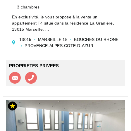
3 chambres
En exclusivité, je vous propose à la vente un
appartement T4 situé dans la résidence La Granière,
13015 Marseille.
Bel appartement traversant de type 4 de 67 m²,
13015
MARSEILLE 15
BOUCHES-DU-RHONE
composé d'une entrée avec placard, d'un grand séjour
PROVENCE-ALPES-COTE-D-AZUR
lumineux, de trois chambres lum...
PROPRIETES PRIVEES
Contacter l'agence
Appeler l’agence