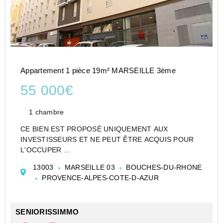
Appartement 1 pièce 19m² MARSEILLE 3ème
55 000€
1 chambre
CE BIEN EST PROPOSÉ UNIQUEMENT AUX
INVESTISSEURS ET NE PEUT ÊTRE ACQUIS POUR
L'OCCUPER
STUDIO DE 19 M² À MARSEILLE EN RÉSIDENCE
13003
MARSEILLE 03
BOUCHES-DU-RHONE
ÉTUDIANTE - LOT LMNP GÉRÉ PAR NEXITY STUDEA
PROVENCE-ALPES-COTE-D-AZUR
- IDÉAL PREMIER INVESTISSEMENT
Studio de 19,99 m² habitables, situé au 6e ét...
SENIORISSIMMO