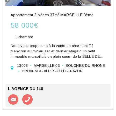
Appartement 2 pièces 37m² MARSEILLE 3ème
58 000€
1 chambre
Nous vous proposons à la vente un charmant T2
d'environ 40 m2 au 1er et dernier étage d'un petit
immeuble marseillais en plein coeur de la BELLE DE
MAI, tout proche de la Friche.
13003
MARSEILLE 03
BOUCHES-DU-RHONE
Peu de charges de copropriété (moins de 50EUR /
PROVENCE-ALPES-COTE-D-AZUR
mois), ce t2 est ve...
L AGENCE DU 148
Contacter l'agence
Appeler l’agence