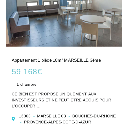
Appartement 1 pièce 18m² MARSEILLE 3ème
59 168€
1 chambre
CE BIEN EST PROPOSÉ UNIQUEMENT AUX
INVESTISSEURS ET NE PEUT ÊTRE ACQUIS POUR
L'OCCUPER
CESSION APPARTEMENT EN RÉSIDENCE
13003
MARSEILLE 03
BOUCHES-DU-RHONE
ETUDIANTE DE TYPE STUDIO DE 18 M² À
PROVENCE-ALPES-COTE-D-AZUR
MARSEILLE - STUDÉA EUROMÉDITÉRANNÉE - LES