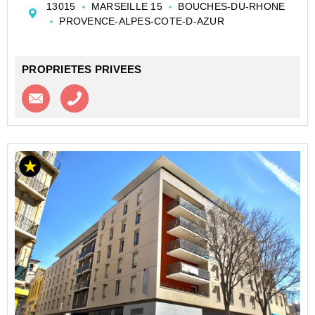
13015
MARSEILLE 15
BOUCHES-DU-RHONE
balcon vue mer, jolie cuisine équipée, coté nuit deux
PROVENCE-ALPES-COTE-D-AZUR
belles ...
PROPRIETES PRIVEES
Contacter l'agence
Appeler l’agence