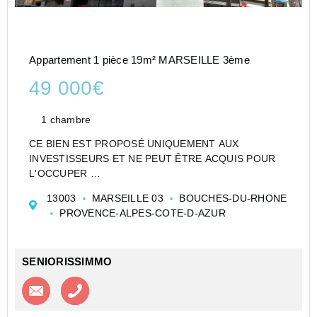
Appartement 1 pièce 19m² MARSEILLE 3ème
49 000€
1 chambre
CE BIEN EST PROPOSÉ UNIQUEMENT AUX
INVESTISSEURS ET NE PEUT ÊTRE ACQUIS POUR
L'OCCUPER
STUDIO DE 19 M² À MARSEILLE EN RÉSIDENCE
13003
MARSEILLE 03
BOUCHES-DU-RHONE
ÉTUDIANTE - LOT LMNP GÉRÉ PAR NEXITY STUDEA
PROVENCE-ALPES-COTE-D-AZUR
- IDÉAL PREMIER INVESTISSEMENT
Studio de 19,14 m² habitables, situé au 1er é...
SENIORISSIMMO
Contacter l'agence
Appeler l’agence