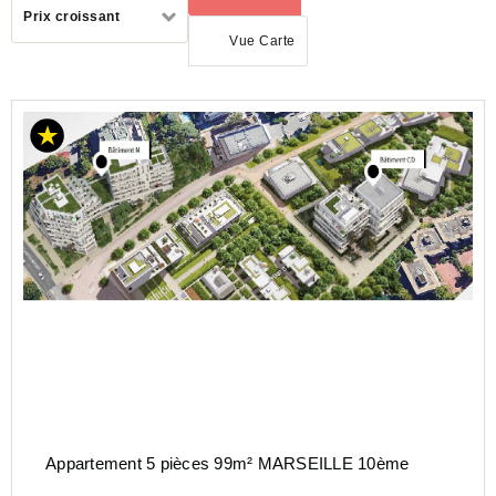
Trier
Prix croissant
par
Vue Carte
ACHAT
APPARTEMENT
PROVENCE-
ALPES-
COTE-D-
AZUR
BOUCHES-
DU-RHONE
(13)
MARSEILLE
(13000)
Appartement 5 pièces 99m² MARSEILLE 10ème