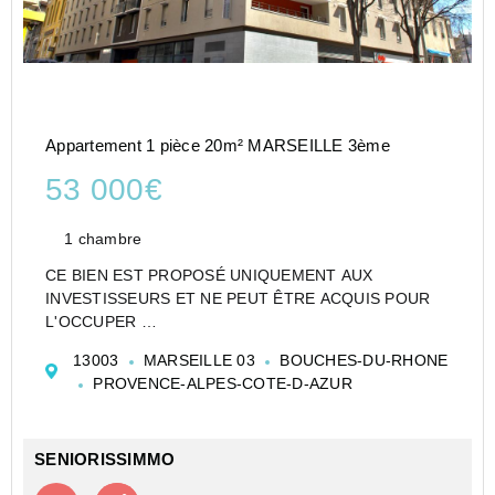
Appartement 1 pièce 20m² MARSEILLE 3ème
53 000€
1 chambre
CE BIEN EST PROPOSÉ UNIQUEMENT AUX
INVESTISSEURS ET NE PEUT ÊTRE ACQUIS POUR
L'OCCUPER
STUDIO DE 20 M² À MARSEILLE EN RÉSIDENCE
13003
MARSEILLE 03
BOUCHES-DU-RHONE
ÉTUDIANTE - LOT LMNP GÉRÉ PAR NEXITY STUDEA
PROVENCE-ALPES-COTE-D-AZUR
- IDÉAL PREMIER INVESTISSEMENT
Studio de 20 m² habitables, situé au 5e étage...
SENIORISSIMMO
Contacter l'agence
Appeler l’agence