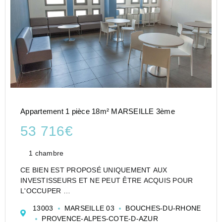
Appartement 1 pièce 18m² MARSEILLE 3ème
53 716€
1 chambre
CE BIEN EST PROPOSÉ UNIQUEMENT AUX
INVESTISSEURS ET NE PEUT ÊTRE ACQUIS POUR
L'OCCUPER
CESSION APPARTEMENT EN RÉSIDENCE
13003
MARSEILLE 03
BOUCHES-DU-RHONE
ETUDIANTE DE TYPE STUDIO DE 18 M² À
PROVENCE-ALPES-COTE-D-AZUR
MARSEILLE - STUDÉA EUROMÉDITÉRANNÉE - LES