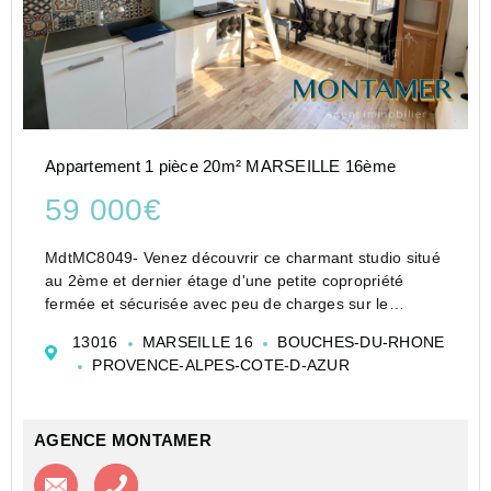
Appartement 1 pièce 20m² MARSEILLE 16ème
59 000€
MdtMC8049- Venez découvrir ce charmant studio situé
au 2ème et dernier étage d'une petite copropriété
fermée et sécurisée avec peu de charges sur le
secteur de St André, en fond d'impasse. Le bien se
13016
MARSEILLE 16
BOUCHES-DU-RHONE
compose d'une pièce de vie avec kitchenette a...
PROVENCE-ALPES-COTE-D-AZUR
AGENCE MONTAMER
Contacter l'agence
Appeler l’agence