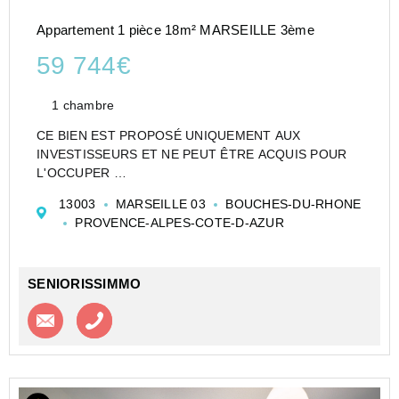
Appartement 1 pièce 18m² MARSEILLE 3ème
59 744€
1 chambre
CE BIEN EST PROPOSÉ UNIQUEMENT AUX
INVESTISSEURS ET NE PEUT ÊTRE ACQUIS POUR
L'OCCUPER
CESSION APPARTEMENT EN RÉSIDENCE
13003
MARSEILLE 03
BOUCHES-DU-RHONE
ETUDIANTE DE TYPE STUDIO DE 18 M² À
PROVENCE-ALPES-COTE-D-AZUR
MARSEILLE - STUDÉA EUROMÉDITÉRANNÉE - LES
DOCKS LIBRES - NEXITY STUDEA
Investir dans un appa...
SENIORISSIMMO
Contacter l'agence
Appeler l’agence