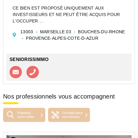
CE BIEN EST PROPOSÉ UNIQUEMENT AUX
INVESTISSEURS ET NE PEUT ÊTRE ACQUIS POUR
L'OCCUPER
CESSION APPARTEMENT EN RÉSIDENCE
13003
MARSEILLE 03
BOUCHES-DU-RHONE
ETUDIANTE DE TYPE STUDIO DE 18 M² À
PROVENCE-ALPES-COTE-D-AZUR
MARSEILLE - STUDÉA EUROMÉDITÉRANNÉE - LES
DOCKS LIBRES - NEXITY STUDEA
Investir dans un appa...
SENIORISSIMMO
Contacter l'agence
Appeler l’agence
Nos professionnels vous accompagnent