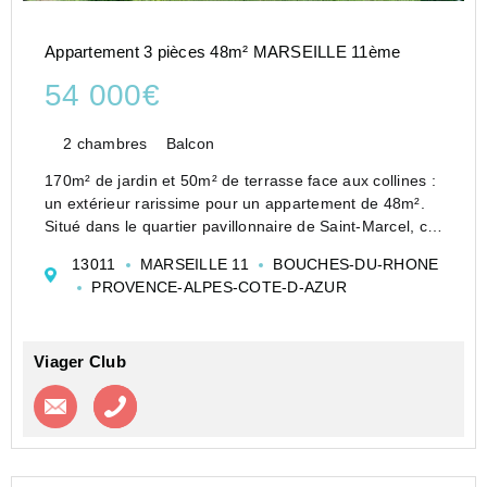
Appartement 3 pièces 48m² MARSEILLE 11ème
54 000€
2 chambres
Balcon
170m² de jardin et 50m² de terrasse face aux collines :
un extérieur rarissime pour un appartement de 48m².
Situé dans le quartier pavillonnaire de Saint-Marcel, ce
T3 comprend deux chambres, une cuisine fonctionnelle
13011
MARSEILLE 11
BOUCHES-DU-RHONE
et un séjour baigné de lumière. Le jar...
PROVENCE-ALPES-COTE-D-AZUR
Viager Club
Contacter l'agence
Appeler l’agence