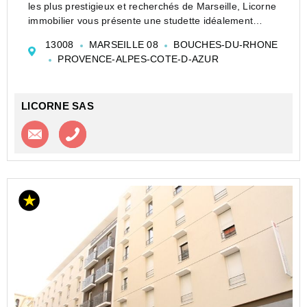
les plus prestigieux et recherchés de Marseille, Licorne
immobilier vous présente une studette idéalement
positionnée dans le carré d'or pour un investissement
13008
MARSEILLE 08
BOUCHES-DU-RHONE
locatif immédiatement rentable.
PROVENCE-ALPES-COTE-D-AZUR
L...
LICORNE SAS
Contacter l'agence
Appeler l’agence