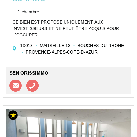
1 chambre
CE BIEN EST PROPOSÉ UNIQUEMENT AUX
INVESTISSEURS ET NE PEUT ÊTRE ACQUIS POUR
L'OCCUPER
CESSION APPARTEMENT EN RÉSIDENCE
13013
MARSEILLE 13
BOUCHES-DU-RHONE
ETUDIANTE DE TYPE STUDIO DE 18 M² À
PROVENCE-ALPES-COTE-D-AZUR
MARSEILLE - LES ESTUDINES - MARSEILLE -
PROVENCE - RÉSIDE ETUDES (RE)
Investir dans un appar...
SENIORISSIMMO
Contacter l'agence
Appeler l’agence