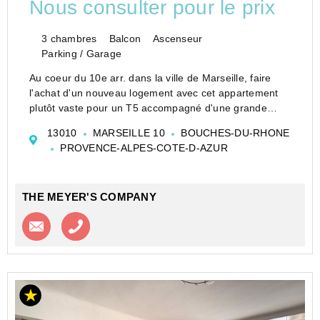
Nous consulter pour le prix
3 chambres
Balcon
Ascenseur
Parking / Garage
Au coeur du 10e arr. dans la ville de Marseille, faire
l'achat d'un nouveau logement avec cet appartement
plutôt vaste pour un T5 accompagné d'une grande
terrasse extérieure. Dans un nouveau programme neuf
13010
MARSEILLE 10
BOUCHES-DU-RHONE
de standing dont la livraison est prévu...
PROVENCE-ALPES-COTE-D-AZUR
THE MEYER'S COMPANY
Contacter l'agence
Appeler l’agence