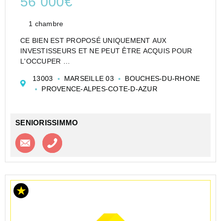
56 000€
1 chambre
CE BIEN EST PROPOSÉ UNIQUEMENT AUX
INVESTISSEURS ET NE PEUT ÊTRE ACQUIS POUR
L'OCCUPER
STUDIO DE 19 M² À MARSEILLE EN RÉSIDENCE
13003
MARSEILLE 03
BOUCHES-DU-RHONE
ÉTUDIANTE - LOT LMNP GÉRÉ PAR NEXITY STUDEA
PROVENCE-ALPES-COTE-D-AZUR
- IDÉAL PREMIER INVESTISSEMENT
Studio de 19.05 m² habitables, situé au 3e ét...
SENIORISSIMMO
Contacter l'agence
Appeler l’agence