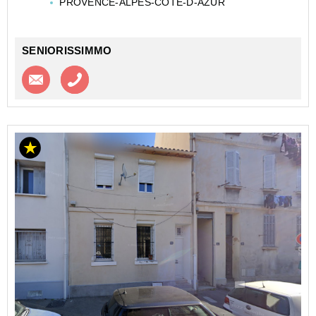
PROVENCE-ALPES-COTE-D-AZUR
GSA - MARSEILLE - LA PHOCÉENNE - GSA
Investir dans un appartement de type T1 en Etud...
SENIORISSIMMO
Contacter l'agence
Appeler l’agence