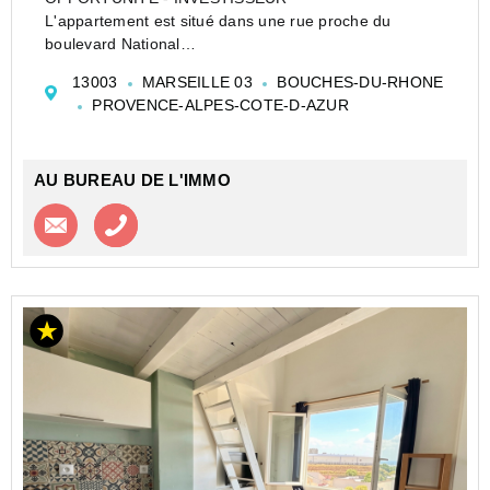
L'appartement est situé dans une rue proche du
boulevard National
Cet appartement de type 2 est composé d'un séjour,
13003
MARSEILLE 03
BOUCHES-DU-RHONE
une cuisine séparée, une chambre et une salle de
PROVENCE-ALPES-COTE-D-AZUR
douche.
Il est situé au 3ème et dernier étage.
AU BUREAU DE L'IMMO
Contacter l'agence
Appeler l’agence