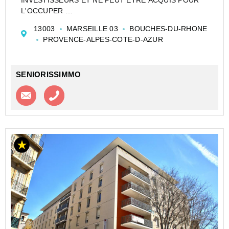
L'OCCUPER
CESSION APPARTEMENT EN RÉSIDENCE
13003
MARSEILLE 03
BOUCHES-DU-RHONE
ETUDIANTE DE TYPE STUDIO DE 18 M² À
PROVENCE-ALPES-COTE-D-AZUR
MARSEILLE - STUDÉA EUROMÉDITÉRANNÉE - LES
DOCKS LIBRES - NEXITY STUDEA
Investir dans un appa...
SENIORISSIMMO
Contacter l'agence
Appeler l’agence