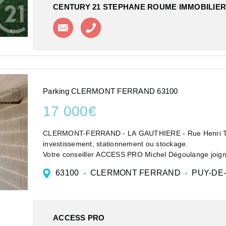
CENTURY 21 STEPHANE ROUME IMMOBILIER
Contacter l'agence
Appeler l'agence
Parking CLERMONT FERRAND 63100
17 000€
CLERMONT-FERRAND - LA GAUTHIERE - Rue Henri Toure
investissement, stationnement ou stockage.
Votre conseiller ACCESS PRO Michel Dégoulange joign
michel.degoulange@accesspro.fr Acces...
63100
CLERMONT FERRAND
PUY-DE
ACCESS PRO