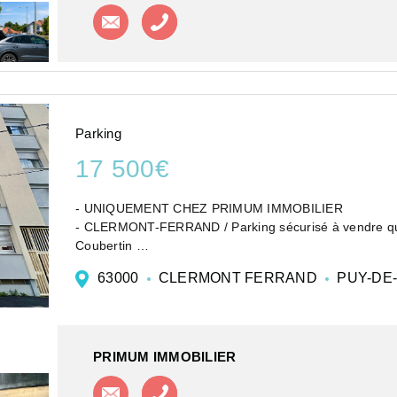
Contacter l'agence
Appeler l'agence
Parking
17 500€
- UNIQUEMENT CHEZ PRIMUM IMMOBILIER
- CLERMONT-FERRAND / Parking sécurisé à vendre qua
Coubertin
- Primum est une agence immobilière indépendante cré
63000
CLERMONT FERRAND
PUY-DE
Châ...
PRIMUM IMMOBILIER
Contacter l'agence
Appeler l'agence