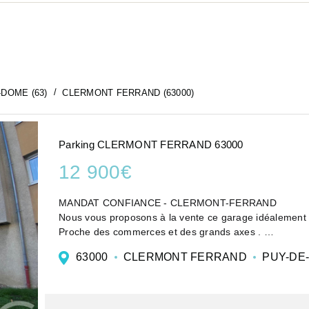
-DOME (63)
CLERMONT FERRAND (63000)
Parking CLERMONT FERRAND 63000
12 900€
MANDAT CONFIANCE - CLERMONT-FERRAND
Nous vous proposons à la vente ce garage idéalement 
Proche des commerces et des grands axes .
Retrouvez toutes nos offres sur noter site:
63000
CLERMONT FERRAND
PUY-DE
www.century21roumeimmob...