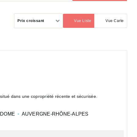
Trier
Prix croissant
Vue Liste
Vue Carte
(activé)
par
situé dans une copropriété récente et sécurisée.
-DOME
AUVERGNE-RHÔNE-ALPES