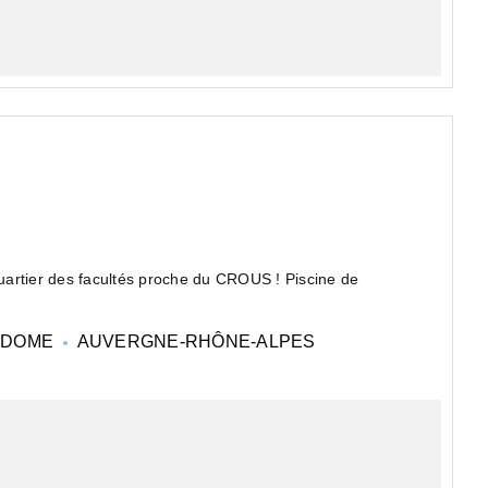
rtier des facultés proche du CROUS ! Piscine de
ée en 2016 et installée à Clermont-Ferrand et Pont-du-
-DOME
AUVERGNE-RHÔNE-ALPES