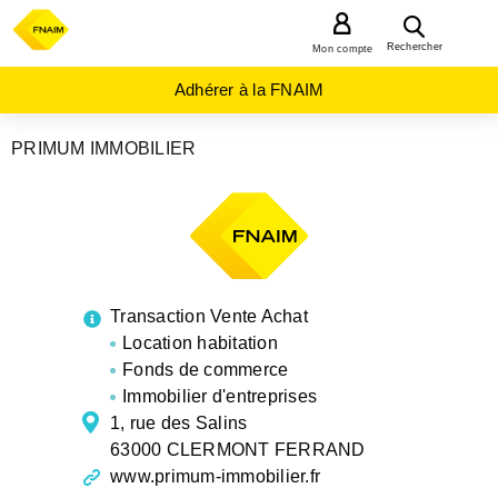
MENU
Rechercher
Mon compte
Adhérer à la FNAIM
PRIMUM IMMOBILIER
AGENCES
IMMOBILIÈRES
AUVERGNE-
RHÔNE-
ALPES
PUY-
DE-
DOME
Transaction Vente Achat
CLERMONT
FERRAND
Location habitation
Fonds de commerce
Immobilier d'entreprises
1, rue des Salins
63000 CLERMONT FERRAND
www.primum-immobilier.fr