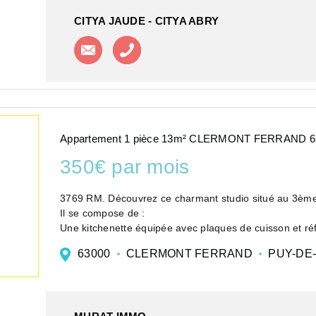
CITYA JAUDE - CITYA ABRY
Contacter l'agence
Appeler l'agence
Appartement 1 pièce 13m² CLERMONT FERRAND 6
350€ par mois
3769 RM. Découvrez ce charmant studio situé au 3ème 
Il se compose de :
Une kitchenette équipée avec plaques de cuisson et réf
Un coin salon avec clic-clac
63000
CLERMONT FERRAND
PUY-DE
Salle de bains avec WC
Chauf...