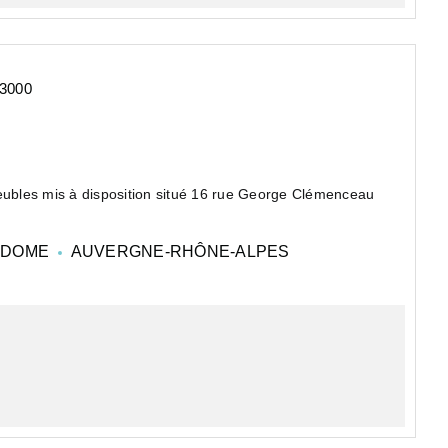
3000
ubles mis à disposition situé 16 rue George Clémenceau
la Place de Jaude et de toutes commodités.
-DOME
AUVERGNE-RHÔNE-ALPES