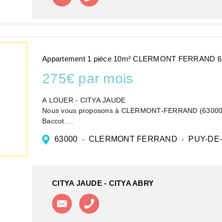
Appartement 1 pièce 10m² CLERMONT FERRAND 6
275€ par mois
A LOUER - CITYA JAUDE
Nous vous proposons à CLERMONT-FERRAND (63000), c
Baccot.
Il se compose comme suit : pièce à vivre, cuisine équi
63000
CLERMONT FERRAND
PUY-DE
Le mode de chauffage est indiv...
CITYA JAUDE - CITYA ABRY
Contacter l'agence
Appeler l'agence