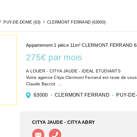
PUY-DE-DOME (63)
CLERMONT FERRAND (63000)
Appartement 1 pièce 11m² CLERMONT FERRAND 6
275€ par mois
A LOUER - CITYA JAUDE - IDEAL ETUDIANTS
Votre agence Citya Clermont Ferrand est ravie de vous
Claude Baccot.
Il se compose comme suit : pièce de vie, cuisine équip
63000
CLERMONT FERRAND
PUY-DE
Le ...
CITYA JAUDE - CITYA ABRY
Contacter l'agence
Appeler l'agence