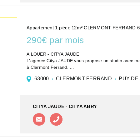
Appartement 1 pièce 12m² CLERMONT FERRAND 6
290€ par mois
A LOUER - CITYA JAUDE
L'agence Citya JAUDE vous propose un studio avec me
à Clermont Ferrand.
Il se situe en hyper centre de la ville, à deux pas de 
63000
CLERMONT FERRAND
PUY-DE
CITYA JAUDE - CITYA ABRY
Contacter l'agence
Appeler l'agence