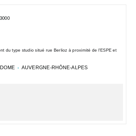
3000
 du type studio situé rue Berlioz à proximité de l'ESPE et
Ce studio de 20,15m² est composé d'une kitchenette ouverte sur une pièce de vie , d'une salle d&...
-DOME
AUVERGNE-RHÔNE-ALPES