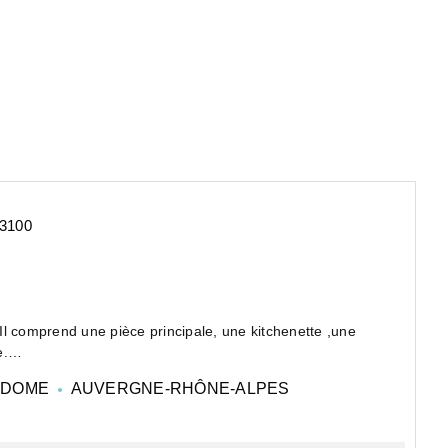
3100
l comprend une pièce principale, une kitchenette ,une
e.
-Fe...
-DOME
AUVERGNE-RHÔNE-ALPES