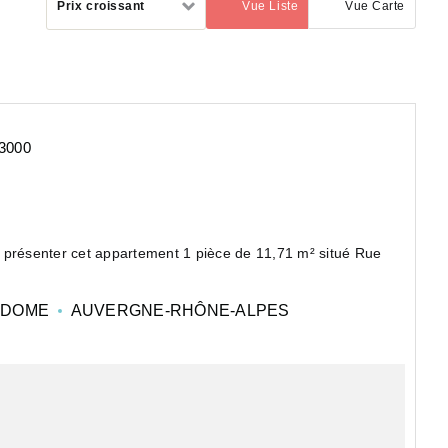
Prix croissant
Vue Liste
Vue Carte
(activé)
par
3000
 présenter cet appartement 1 pièce de 11,71 m² situé Rue
ée, salle d'eau et WC.
-DOME
AUVERGNE-RHÔNE-ALPES