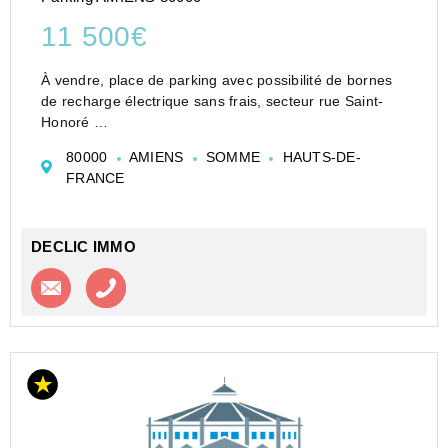
11 500€
À vendre, place de parking avec possibilité de bornes
de recharge électrique sans frais, secteur rue Saint-
Honoré
Située rue du Tour de Ville, secteur rue Saint-Honoré,
80000
AMIENS
SOMME
HAUTS-DE-
place de parking de 20 m² à vendre au sein d'une
FRANCE
copropriété.
Dimensions : <...
DECLIC IMMO
Contacter l'agence
Appeler l’agence