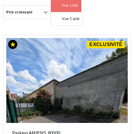
Vue Liste
(activé)
Trier
Prix croissant
par
Vue Carte
EXCLUSIVITÉ
ACHAT
PARKING
HAUTS-
DE-
FRANCE
SOMME
(80)
AMIENS
(80000)
Parking AMIENS 80000