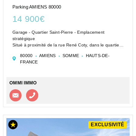
Parking AMIENS 80000
14 900€
Garage - Quartier Saint-Pierre - Emplacement
stratégique
Situé à proximité de la rue René Coty, dans le quartier
Saint-Pierre à Amiens, ce garage bénéficie d'un
80000
AMIENS
SOMME
HAUTS-DE-
emplacement recherché, à proximité immédiate du
FRANCE
centre-ville tout en étant dans un secteur ...
OMMI IMMO
Contacter l'agence
Appeler l’agence
EXCLUSIVITÉ