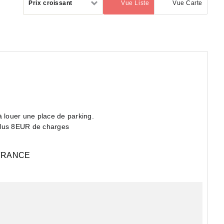
Prix croissant
Vue Liste
Vue Carte
(activé)
par
louer une place de parking.
 plus 8EUR de charges
FRANCE