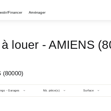
estir/Financer
Aménager
 à louer - AMIENS (
S (80000)
ings - Garages
Nb. pièce(s)
Surface