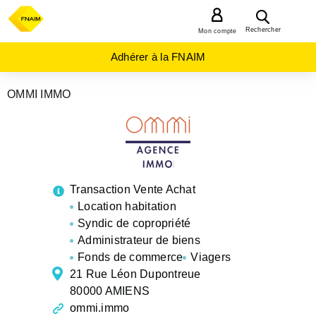
MENU
Rechercher
Mon compte
Adhérer à la FNAIM
OMMI IMMO
AGENCES
IMMOBILIÈRES
HAUTS-
DE-
FRANCE
SOMME
AMIENS
Transaction Vente Achat
Location habitation
Syndic de copropriété
Administrateur de biens
Fonds de commerce
Viagers
21 Rue Léon Dupontreue
80000 AMIENS
ommi.immo