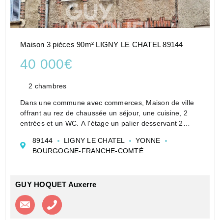
Maison 3 pièces 90m² LIGNY LE CHATEL 89144
40 000€
2 chambres
Dans une commune avec commerces, Maison de ville
offrant au rez de chaussée un séjour, une cuisine, 2
entrées et un WC. A l'étage un palier desservant 2
chambres, une salle d'eau et un WC. Au 2ème étage 2
89144
LIGNY LE CHATEL
YONNE
greniers pouvant être aménagés en chambre. Un...
BOURGOGNE-FRANCHE-COMTÉ
GUY HOQUET Auxerre
Contacter l'agence
Appeler l’agence