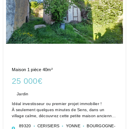
Maison 1 pièce 40m²
25 000€
Jardin
Idéal investisseur ou premier projet immobilier !
À seulement quelques minutes de Sens, dans un
village calme, découvrez cette petite maison ancienne
à rénover entièrement, comprenant 1 pièce principale,
89320
CERISIERS
YONNE
BOURGOGNE-
cuisine, salle d'eau, dépendances et petit jardi...