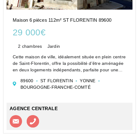
Maison 6 pièces 112m² ST FLORENTIN 89600
29 000€
2 chambres
Jardin
Cette maison de ville, idéalement située en plein centre
de Saint-Florentin, offre la possibilité d'être aménagée
en deux logements indépendants, parfaite pour une
famille ou un projet locatif.
89600
ST FLORENTIN
YONNE
Au rez-de-chaussée, vous trouverez une entrée
BOURGOGNE-FRANCHE-COMTÉ
accueillante...
AGENCE CENTRALE
Contacter l'agence
Appeler l’agence