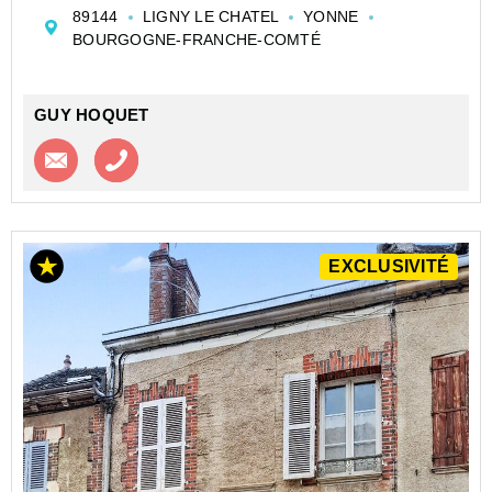
chambres, une salle d'eau et un WC. Au 2ème étage 2
89144
LIGNY LE CHATEL
YONNE
greniers pouvant être aménagés en chambre. Un...
BOURGOGNE-FRANCHE-COMTÉ
GUY HOQUET
Contacter l'agence
Appeler l’agence
EXCLUSIVITÉ