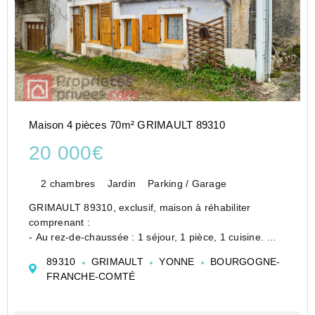
Maison 4 pièces 70m² GRIMAULT 89310
20 000€
2 chambres
Jardin
Parking / Garage
GRIMAULT 89310, exclusif, maison à réhabiliter
comprenant :
- Au rez-de-chaussée : 1 séjour, 1 pièce, 1 cuisine.
- A l'étage : 2 chambres dont 1 rénovée et l'autre avec
89310
GRIMAULT
YONNE
BOURGOGNE-
point d'eau.
FRANCHE-COMTÉ
Garage.
Fenêtres bois double vitrage, chauffe-...