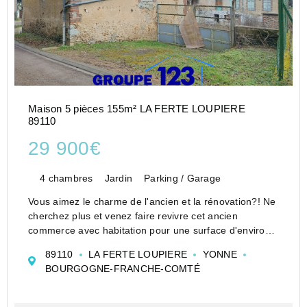
Maison 5 pièces 155m² LA FERTE LOUPIERE
89110
29 900€
4 chambres
Jardin
Parking / Garage
Vous aimez le charme de l'ancien et la rénovation?! Ne
cherchez plus et venez faire revivre cet ancien
commerce avec habitation pour une surface d'environ
155 m2. Possibilité de le diviser en plusieurs
89110
LA FERTE LOUPIERE
YONNE
logements.
BOURGOGNE-FRANCHE-COMTÉ
Au rez-de-chaussée l'entrée ...