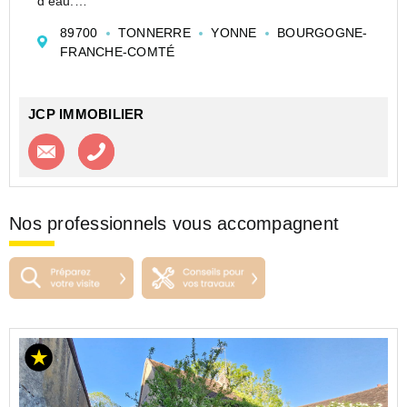
d'eau.
A l'étage, deux chambres et un palier bureau, petite
89700
TONNERRE
YONNE
BOURGOGNE-
partie de grenier aménageable au dessus.
FRANCHE-COMTÉ
courette à l'arrière en RDC.
...
JCP IMMOBILIER
Contacter l'agence
Appeler l’agence
Nos professionnels vous accompagnent