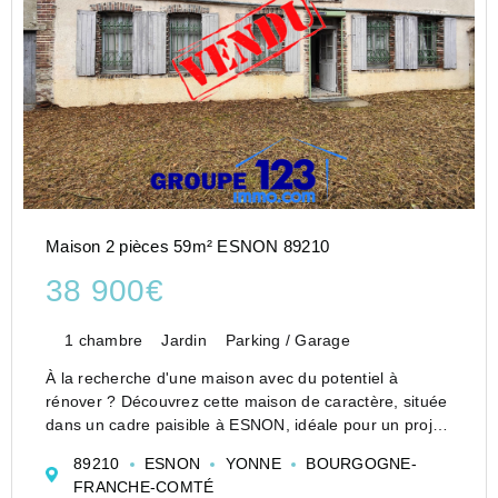
Maison 2 pièces 59m² ESNON 89210
38 900€
1 chambre
Jardin
Parking / Garage
À la recherche d'une maison avec du potentiel à
rénover ? Découvrez cette maison de caractère, située
dans un cadre paisible à ESNON, idéale pour un projet
de rénovation selon vos envie. Au rez-de-chaussée :
89210
ESNON
YONNE
BOURGOGNE-
une cuisine, une chambre, et un salon, Grenier....
FRANCHE-COMTÉ