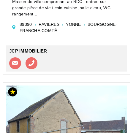
Maison de ville comprenant au RDC : entrée sur
grande pièce de vie / coin cuisine, salle d'eau, WC,
rangement
Au 1er étage : palier, 2 chambres, WC
89390
RAVIERES
YONNE
BOURGOGNE-
Au 2ème étage : grenier aménageable
FRANCHE-COMTÉ
Terrain non attenant de 680 M2
Chauffage central gaz de...
JCP IMMOBILIER
Contacter l'agence
Appeler l’agence