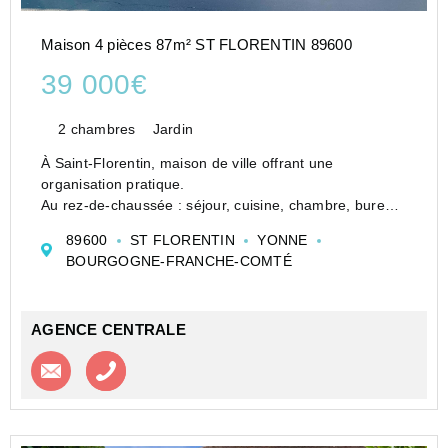
Maison 4 pièces 87m² ST FLORENTIN 89600
39 000€
2 chambres
Jardin
À Saint-Florentin, maison de ville offrant une
organisation pratique.
Au rez-de-chaussée : séjour, cuisine, chambre, bureau,
salle de bains avec wc et débarras.
89600
ST FLORENTIN
YONNE
À l'étage : deux chambres et un dressing.
BOURGOGNE-FRANCHE-COMTÉ
Un bien fonctionnel, idéal pour un quotidie...
AGENCE CENTRALE
Contacter l'agence
Appeler l’agence