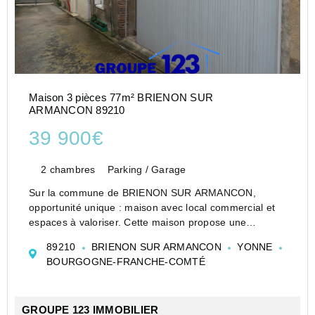
Maison 3 pièces 77m² BRIENON SUR
ARMANCON 89210
39 900€
2 chambres
Parking / Garage
Sur la commune de BRIENON SUR ARMANCON,
opportunité unique : maison avec local commercial et
espaces à valoriser. Cette maison propose une
configuration rare, idéale pour un projet de vie
89210
BRIENON SUR ARMANCON
YONNE
combinant habitation et activité professionnelle, ou
BOURGOGNE-FRANCHE-COMTÉ
pour un investissem...
GROUPE 123 IMMOBILIER