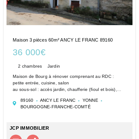
Maison 3 pièces 60m² ANCY LE FRANC 89160
36 000€
2 chambres
Jardin
Maison de Bourg à rénover comprenant au RDC :
petite entrée, cuisine, salon
au sous-sol : accès jardin, chaufferie (fioul et bois),
Douche, WC, cellier
89160
ANCY LE FRANC
YONNE
à mi-étage : chambre de passage pour accès au 2ème
BOURGOGNE-FRANCHE-COMTÉ
Au 2ème étage : palier, chambre, grenier perd...
JCP IMMOBILIER
Contacter l'agence
Appeler l’agence