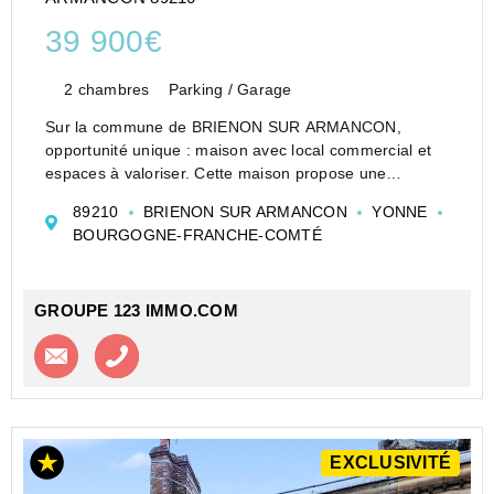
39 900€
2 chambres
Parking / Garage
Sur la commune de BRIENON SUR ARMANCON,
opportunité unique : maison avec local commercial et
espaces à valoriser. Cette maison propose une
configuration rare, idéale pour un projet de vie
89210
BRIENON SUR ARMANCON
YONNE
combinant habitation et activité professionnelle, ou
BOURGOGNE-FRANCHE-COMTÉ
pour un investissem...
GROUPE 123 IMMO.COM
Contacter l'agence
Appeler l’agence
EXCLUSIVITÉ