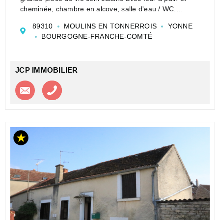
cheminée, chambre en alcove, salle d'eau / WC.
Au 1er étage : grenier en cours d'aménagement à
89310
MOULINS EN TONNERROIS
YONNE
destination de chambres et autre grenier atten...
BOURGOGNE-FRANCHE-COMTÉ
JCP IMMOBILIER
Contacter l'agence
Appeler l’agence