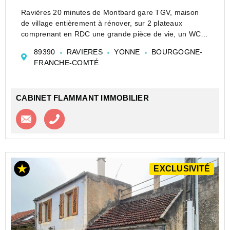
Ravières 20 minutes de Montbard gare TGV, maison
de village entièrement à rénover, sur 2 plateaux
comprenant en RDC une grande pièce de vie, un WC.
A l'étage une grande pièce à rénover, un grenier au-
89390
RAVIERES
YONNE
BOURGOGNE-
dessus.
FRANCHE-COMTÉ
une cave voutée pierre, un garage.
Fac...
CABINET FLAMMANT IMMOBILIER
Contacter l'agence
Appeler l’agence
EXCLUSIVITÉ