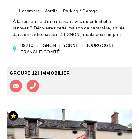
1 chambre
Jardin
Parking / Garage
À la recherche d'une maison avec du potentiel à
rénover ? Découvrez cette maison de caractère, située
dans un cadre paisible à ESNON, idéale pour un projet
de rénovation selon vos envie. Au rez-de-chaussée :
89210
ESNON
YONNE
BOURGOGNE-
une cuisine, une chambre, et un salon, Grenier....
FRANCHE-COMTÉ
GROUPE 123 IMMOBILIER
Contacter l'agence
Appeler l’agence