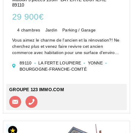
89110
29 900€
4 chambres
Jardin
Parking / Garage
Vous aimez le charme de l'ancien et la rénovation?! Ne
cherchez plus et venez faire revivre cet ancien
commerce avec habitation pour une surface d'environ
155 m2. Possibilité de le diviser en plusieurs
89110
LA FERTE LOUPIERE
YONNE
logements.
BOURGOGNE-FRANCHE-COMTÉ
Au rez-de-chaussée l'entrée ...
GROUPE 123 IMMO.COM
Contacter l'agence
Appeler l’agence