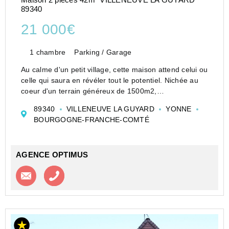
89340
21 000€
1 chambre
Parking / Garage
Au calme d'un petit village, cette maison attend celui ou
celle qui saura en révéler tout le potentiel. Nichée au
coeur d'un terrain généreux de 1500m2,
soigneusement entretenu au fil des années, elle offre
89340
VILLENEUVE LA GUYARD
YONNE
un cadre de vie doux, simple et profondemme...
BOURGOGNE-FRANCHE-COMTÉ
AGENCE OPTIMUS
Contacter l'agence
Appeler l’agence