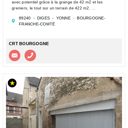
avec potentiel grâce à la grange de 42 m2 et les
greniers, le tout sur un terrain de 422 m2.
A RÉNOVER, DIGES à 10 mn de TOUCY, MAISON
89240
DIGES
YONNE
BOURGOGNE-
ANCIENNE de 60 m² habitables avec beaucoup de
FRANCHE-COMTÉ
potentiel grâce aux grenie...
CRT BOURGOGNE
Contacter l'agence
Appeler l’agence