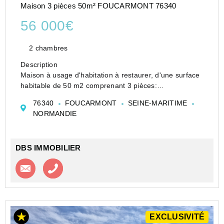
Maison 3 pièces 50m² FOUCARMONT 76340
56 000€
2 chambres
Description
Maison à usage d'habitation à restaurer, d'une surface
habitable de 50 m2 comprenant 3 pièces:
Au rez-de-chausée: Séjour (16 m2), cuisine avec
76340
FOUCARMONT
SEINE-MARITIME
cheminée non tubée (14 m2), salle de bain.
NORMANDIE
A l'étage: 2 chambres de 10 m2.
...
DBS IMMOBILIER
Contacter l'agence
Appeler l’agence
EXCLUSIVITÉ