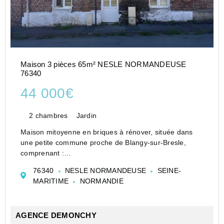
Maison 3 pièces 65m² NESLE NORMANDEUSE
76340
44 000€
2 chambres
Jardin
Maison mitoyenne en briques à rénover, située dans
une petite commune proche de Blangy-sur-Bresle,
comprenant :
- Au rez-de-chaussée : cuisine, séjour, salle de douche
76340
NESLE NORMANDEUSE
SEINE-
et wc.
MARITIME
NORMANDIE
- À l'étage : 2 chambres en enfilade.
Cave.
Le tout sur un terrain d...
AGENCE DEMONCHY