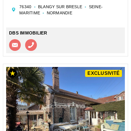
vérifier 13 m2), salon avec cheminée non tubée (13
76340
BLANGY SUR BRESLE
SEINE-
m2), cuisine (9 m2), grande salle de bain (8), wc, ...
MARITIME
NORMANDIE
DBS IMMOBILIER
Contacter l'agence
Appeler l’agence
EXCLUSIVITÉ