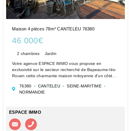
Maison 4 pièces 78m² CANTELEU 76380
46 000€
2 chambres
Jardin
Votre agence ESPACE IMMO vous propose en
exclusivité sur le secteur recherché de Bapeaume-lès-
Rouen cette charmante maison mitoyenne d'un côté
vendue en viager occupé, pleine de cachet et offrant
76380
CANTELEU
SEINE-MARITIME
un cadre de vie agréable et chaleureux !
NORMANDIE
Développant une...
ESPACE IMMO
Contacter l'agence
Appeler l’agence