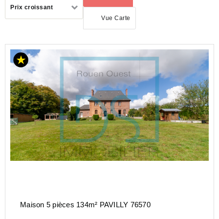
Trier
Prix croissant
par
Vue Carte
ACHAT
MAISON
NORMANDIE
SEINE-
MARITIME
(76)
Maison 5 pièces 134m² PAVILLY 76570