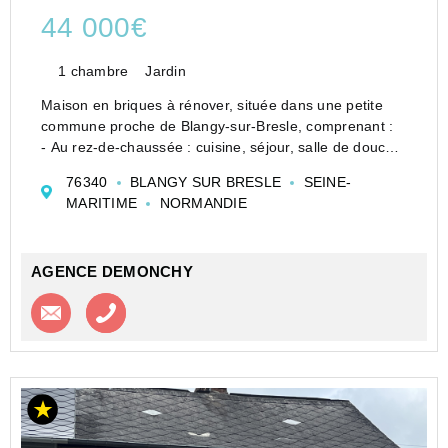
44 000€
1 chambre
Jardin
Maison en briques à rénover, située dans une petite
commune proche de Blangy-sur-Bresle, comprenant :
- Au rez-de-chaussée : cuisine, séjour, salle de douche
et wc.
76340
BLANGY SUR BRESLE
SEINE-
- À l'étage : chambre palière desservant une pièce.
MARITIME
NORMANDIE
Cave.
Le tout sur un terra...
AGENCE DEMONCHY
Contacter l'agence
Appeler l’agence