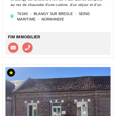
au rez de chaussée d'une cuisine, d'un séjour et d'un
grand garage attenant. A l'étage, vous trouverez trois
76340
BLANGY SUR BRESLE
SEINE-
chambres ainsi qu�...
MARITIME
NORMANDIE
FIM IMMOBILIER
Contacter l'agence
Appeler l’agence