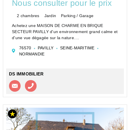
Nous consulter pour le prix
2 chambres
Jardin
Parking / Garage
Achetez une MAISON DE CHARME EN BRIQUE
SECTEUR PAVILLY d'un environnement grand calme et
d'une vue dégagée sur la nature.
En arrivant dans cette propriété, vous découvrirez un
76570
PAVILLY
SEINE-MARITIME
bel écrin de verdure dans lequel est construite une jolie
NORMANDIE
batisse en b...
DS IMMOBILIER
Contacter l'agence
Appeler l’agence