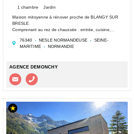
1 chambre
Jardin
Maison mitoyenne à rénover proche de BLANGY SUR
BRESLE.
Comprenant au rez de chaussée : entrée, cuisine,
séjour et wc.
76340
NESLE NORMANDEUSE
SEINE-
A l'étage : palier, bureau, chambre, salle de bains avec
MARITIME
NORMANDIE
wc et grenier.
Estimation des coûts annuels d'énergie du logeme...
AGENCE DEMONCHY
Contacter l'agence
Appeler l’agence