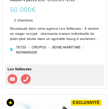
50 000€
2 chambres
Nouveauté dans votre agence Les Valleuses - À vendre
en viager occupé : charmante maison individuelle de
plain-pied située dans un agréable bourg à seulement
18 km de Dieppe.
76720
CROPUS
SEINE-MARITIME
Une belle opportunité à ne pas manquer.
NORMANDIE
Elle se compose de deux chambres, d...
Les Valleuses
Contacter l'agence
Appeler l’agence
EXCLUSIVITÉ