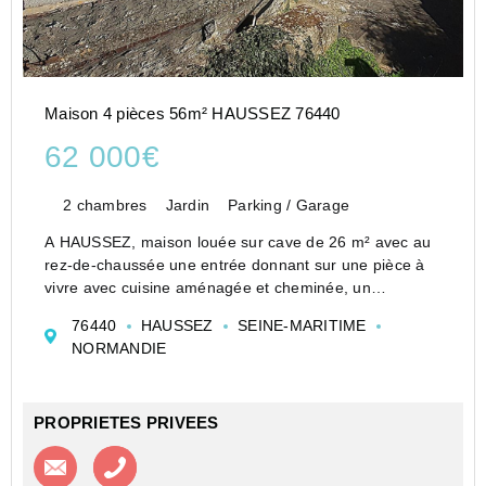
Maison 4 pièces 56m² HAUSSEZ 76440
62 000€
2 chambres
Jardin
Parking / Garage
A HAUSSEZ, maison louée sur cave de 26 m² avec au
rez-de-chaussée une entrée donnant sur une pièce à
vivre avec cuisine aménagée et cheminée, un
bureau/chambre avec placard de 9.50 m², une salle de
76440
HAUSSEZ
SEINE-MARITIME
bains et un wc indépendant.
NORMANDIE
Au 1er étage, un palier des...
PROPRIETES PRIVEES
Contacter l'agence
Appeler l’agence