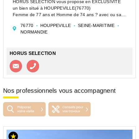
HORUS SÉLECTION vous propose en EXCLUSIVITÉ
un bien situé à HOUPPEVILLE(76770)
Femme de 77 ans et Homme de 74 ans ? avec ou sans
rentes, au choix !
76770
HOUPPEVILLE
SEINE-MARITIME
À 5 mn de Rouen, pavillon impeccable de 7 pièces sur
NORMANDIE
146 m² :
- Au rez-de-chaussée : hall d'entrée...
HORUS SELECTION
Contacter l'agence
Appeler l’agence
Nos professionnels vous accompagnent