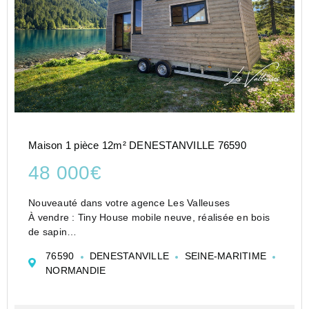
Maison 1 pièce 12m² DENESTANVILLE 76590
48 000€
Nouveauté dans votre agence Les Valleuses
À vendre : Tiny House mobile neuve, réalisée en bois
de sapin
D'une surface de 12 m² habitables, elle dispose
76590
DENESTANVILLE
SEINE-MARITIME
également d'une mezzanine offrant deux espaces nuit,
NORMANDIE
idéale pour un usage en camping ou pour...