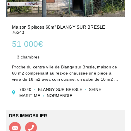
Maison 5 pièces 60m² BLANGY SUR BRESLE
76340
51 000€
3 chambres
Proche du centre ville de Blangy sur Bresle, maison de
60 m2 comprenant au rez-de chaussée une pièce à
vivre de 18 m2 avec coin cuisine, un salon de 10 m2 et
une salle de douche .
76340
BLANGY SUR BRESLE
SEINE-
Au premier étage : une chambre de 14 m2 et deux
MARITIME
NORMANDIE
chambres d'enfant .
...
DBS IMMOBILIER
Contacter l'agence
Appeler l’agence