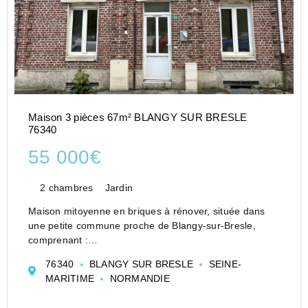
Maison 3 pièces 67m² BLANGY SUR BRESLE
76340
55 000€
2 chambres
Jardin
Maison mitoyenne en briques à rénover, située dans
une petite commune proche de Blangy-sur-Bresle,
comprenant :
- Au rez-de-chaussée : cuisine, séjour, salle de douche
76340
BLANGY SUR BRESLE
SEINE-
et wc.
MARITIME
NORMANDIE
- À l'étage : 2 chambres en enfilade.
Cave.