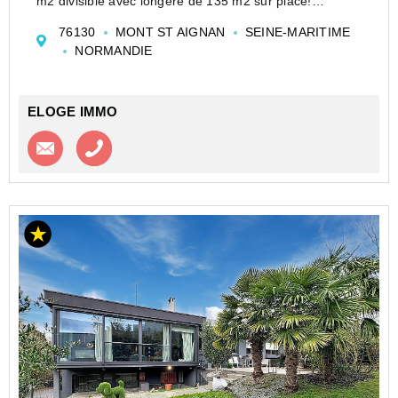
m2 divisible avec longère de 135 m2 sur place!
Contactez Christine BUREL au 006.38.82.07.69.
76130
MONT ST AIGNAN
SEINE-MARITIME
Agent Commercial en Immobilier- RSAC N° 538 267
NORMANDIE
527.
Christine BUREL ...
ELOGE IMMO
Contacter l'agence
Appeler l’agence