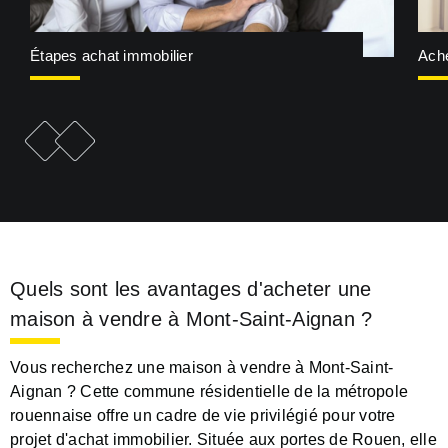
Étapes achat immobilier
Ache
e
F
i
c
h
e
p
r
é
c
é
d
e
n
t
F
i
c
h
e
s
u
i
v
a
n
t
e
Quels sont les avantages d'acheter une
maison à vendre à Mont-Saint-Aignan ?
Vous recherchez une maison à vendre à Mont-Saint-
Aignan ? Cette commune résidentielle de la métropole
rouennaise offre un cadre de vie privilégié pour votre
projet d'achat immobilier. Située aux portes de Rouen, elle