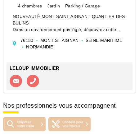
4 chambres
Jardin
Parking / Garage
NOUVEAUTÉ MONT SAINT AIGNAN - QUARTIER DES
BULINS
Dans un environnement privilégié, découvrez cette
maison individuelle construite en 1975, au style sobre
76130
MONT ST AIGNAN
SEINE-MARITIME
avec une allure contemporaine, développant 221 m²
NORMANDIE
habitables sur un beau terrain arboré de 1 333 m².
LELOUP IMMOBILIER
Contacter l'agence
Appeler l’agence
Nos professionnels vous accompagnent