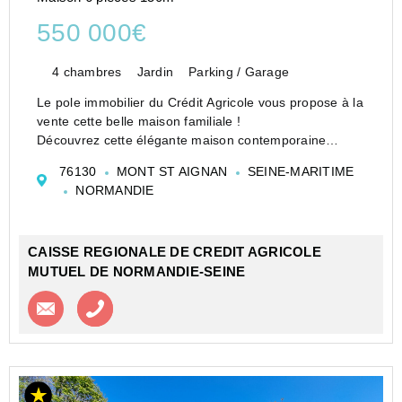
550 000€
4 chambres
Jardin
Parking / Garage
Le pole immobilier du Crédit Agricole vous propose à la
vente cette belle maison familiale !
Découvrez cette élégante maison contemporaine
édifiée en 2002, idéalement située dans le secteur
76130
MONT ST AIGNAN
SEINE-MARITIME
recherché de La Vatine à Mont Saint Aignan, offrant un
NORMANDIE
cadre de vie...
CAISSE REGIONALE DE CREDIT AGRICOLE
MUTUEL DE NORMANDIE-SEINE
Contacter l'agence
Appeler l’agence