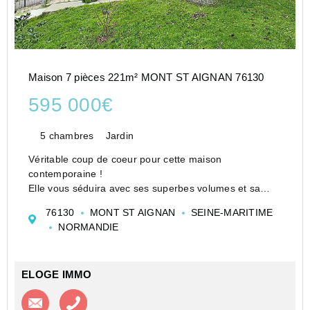
Maison 7 pièces 221m² MONT ST AIGNAN 76130
595 000€
5 chambres
Jardin
Véritable coup de coeur pour cette maison
contemporaine !
Elle vous séduira avec ses superbes volumes et sa
luminosité!
76130
MONT ST AIGNAN
SEINE-MARITIME
Elle se compose d'un immense séjour d'environ 70m2,
NORMANDIE
de 4 chambres, 3 salle de bains, un sous-sol complet
avec possibilité de...
ELOGE IMMO
Contacter l'agence
Appeler l’agence