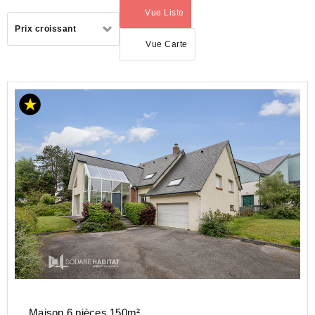
Vue Liste
(activé)
Trier
Prix croissant
par
Vue Carte
ACHAT
MAISON
NORMANDIE
SEINE-
MARITIME
(76)
MONT
ST
AIGNAN
(76130)
Maison 6 pièces 150m²