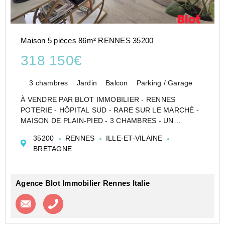
Maison 5 pièces 86m² RENNES 35200
318 150€
3 chambres
Jardin
Balcon
Parking / Garage
À VENDRE PAR BLOT IMMOBILIER - RENNES
POTERIE - HÔPITAL SUD - RARE SUR LE MARCHÉ -
MAISON DE PLAIN-PIED - 3 CHAMBRES - UN
TERRAIN D'ENVIRON 308 M²
35200
RENNES
ILLE-ET-VILAINE
Découvrez cette agréable maison de plain-pied, idéale
BRETAGNE
pour une famille, située dans un quartier calme et...
Agence Blot Immobilier Rennes Italie
Contacter l'agence
Appeler l’agence