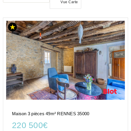
Vue Carte
ACHAT
MAISON
BRETAGNE
ILLE-
ET-
VILAINE
(35)
RENNES
(35000)
Maison 3 pièces 49m² RENNES 35000
220 500€