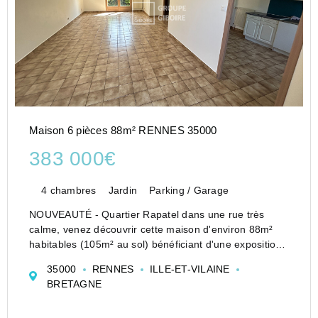
Maison 6 pièces 88m² RENNES 35000
383 000€
4 chambres
Jardin
Parking / Garage
NOUVEAUTÉ - Quartier Rapatel dans une rue très
calme, venez découvrir cette maison d'environ 88m²
habitables (105m² au sol) bénéficiant d'une exposition
traversante Est-Ouest avec son jardin sans vis à vis
35000
RENNES
ILLE-ET-VILAINE
exposé Ouest. La maison se compose au rez d...
BRETAGNE