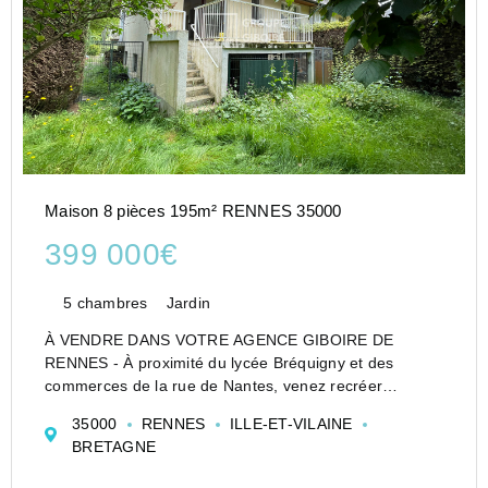
Maison 8 pièces 195m² RENNES 35000
399 000€
5 chambres
Jardin
À VENDRE DANS VOTRE AGENCE GIBOIRE DE
RENNES - À proximité du lycée Bréquigny et des
commerces de la rue de Nantes, venez recréer
l'histoire de cette grande maison familiale de près de
35000
RENNES
ILLE-ET-VILAINE
200m² avec studio indépendant. Vous disposez
BRETAGNE
aujourd'hui d'u...