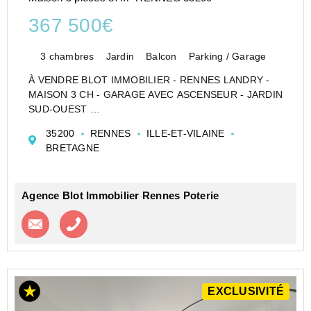
367 500€
3 chambres
Jardin
Balcon
Parking / Garage
À VENDRE BLOT IMMOBILIER - RENNES LANDRY -
MAISON 3 CH - GARAGE AVEC ASCENSEUR - JARDIN
SUD-OUEST
Laissez-vous séduire par cette charmante maison non
35200
RENNES
ILLE-ET-VILAINE
mitoyenne de 88 m², idéalement située en impasse, au
BRETAGNE
cœur d'un environnement calme et résidentiel du ...
Agence Blot Immobilier Rennes Poterie
Contacter l'agence
Appeler l’agence
EXCLUSIVITÉ