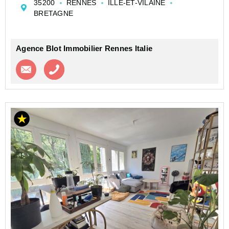
35200
RENNES
ILLE-ET-VILAINE
Fréville & Centre Alma
BRETAGNE
? Un emplacement stratégique : Le calme aux portes
du c...
Agence Blot Immobilier Rennes Italie
Contacter l'agence
Appeler l’agence