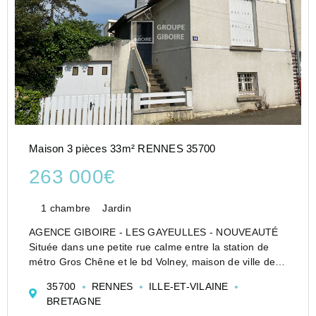
Maison 3 pièces 33m² RENNES 35700
263 000€
1 chambre
Jardin
AGENCE GIBOIRE - LES GAYEULLES - NOUVEAUTÉ
Située dans une petite rue calme entre la station de
métro Gros Chêne et le bd Volney, maison de ville de
type 3 sur une parcelle de 207 m² environ entièrement
35700
RENNES
ILLE-ET-VILAINE
clos de murs.
BRETAGNE
Nombreuses possibilités de rénovati...