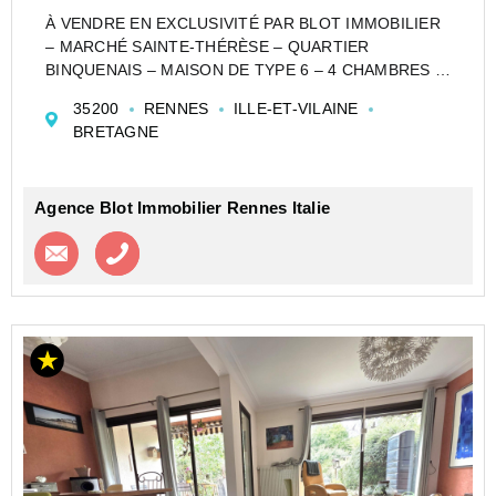
À VENDRE EN EXCLUSIVITÉ PAR BLOT IMMOBILIER
– MARCHÉ SAINTE-THÉRÈSE – QUARTIER
BINQUENAIS – MAISON DE TYPE 6 – 4 CHAMBRES –
2 BUREAUX – GARAGE ET ATELIER
35200
RENNES
ILLE-ET-VILAINE
Maison familiale aux beaux volumes, idéalement située
BRETAGNE
dans un environnement recherché.
Dès l'...
Agence Blot Immobilier Rennes Italie
Contacter l'agence
Appeler l’agence