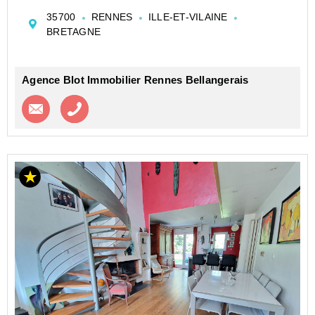
Martin et du Stade de la Bellangerais, charmante
35700
RENNES
ILLE-ET-VILAINE
Maison familiale composée ;
BRETAGNE
Au rez-de-chaussée, d'une entrée avec placard, un
salon séjour t...
Agence Blot Immobilier Rennes Bellangerais
Contacter l'agence
Appeler l’agence