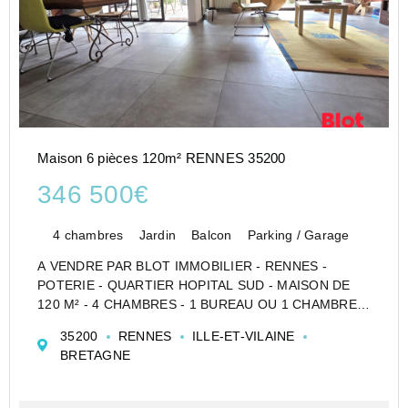
Maison 6 pièces 120m² RENNES 35200
346 500€
4 chambres
Jardin
Balcon
Parking / Garage
A VENDRE PAR BLOT IMMOBILIER - RENNES -
POTERIE - QUARTIER HOPITAL SUD - MAISON DE
120 M² - 4 CHAMBRES - 1 BUREAU OU 1 CHAMBRE -
GRENIER AMÉNAGEABLE - GARAGE
35200
RENNES
ILLE-ET-VILAINE
Venez découvrir cette maison qui se compose au rez-
BRETAGNE
de-chaussée d'une cuisine aménagée et équi...