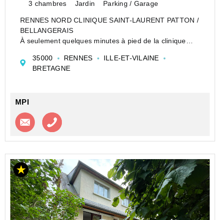
3 chambres
Jardin
Parking / Garage
RENNES NORD CLINIQUE SAINT-LAURENT PATTON /
BELLANGERAIS
À seulement quelques minutes à pied de la clinique
Saint-Laurent, dans un secteur particulièrement
35000
RENNES
ILLE-ET-VILAINE
apprécié des actifs pour sa situation stratégique et sa
BRETAGNE
qualité de vie, découvrez cette agréable mai...
MPI
Contacter l'agence
Appeler l’agence