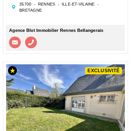
avec Jardin et terrasse SUD située à 10 minutes à
35700
RENNES
ILLE-ET-VILAINE
pieds du métro et de ses commerces récents ! au
BRETAGNE
besoin rocade immédiate tou...
Agence Blot Immobilier Rennes Bellangerais
Contacter l'agence
Appeler l’agence
EXCLUSIVITÉ