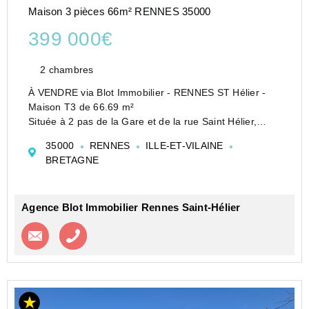
Maison 3 pièces 66m² RENNES 35000
399 000€
2 chambres
À VENDRE via Blot Immobilier - RENNES ST Hélier -
Maison T3 de 66.69 m²
Située à 2 pas de la Gare et de la rue Saint Hélier,
venez découvrir cette charmante maison/appartement
35000
RENNES
ILLE-ET-VILAINE
d'environ 67 m² habitables. Elle se compose sur 3
BRETAGNE
niveaux avec une expositi...
Agence Blot Immobilier Rennes Saint-Hélier
Contacter l'agence
Appeler l’agence