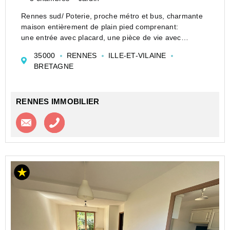
Rennes sud/ Poterie, proche métro et bus, charmante
maison entièrement de plain pied comprenant:
une entrée avec placard, une pièce de vie avec
cheminée insert, une cuisine aménagée et équipée,
35000
RENNES
ILLE-ET-VILAINE
une partie nuit séparée composée de 3 chambres avec
BRETAGNE
placards, d...
RENNES IMMOBILIER
Contacter l'agence
Appeler l’agence