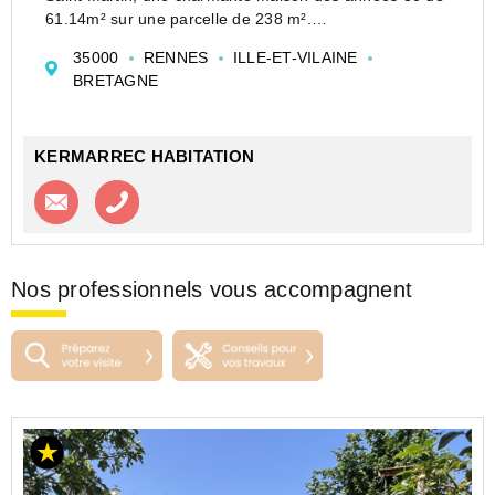
61.14m² sur une parcelle de 238 m².
Cette maison indépendante, non démolissable, offre un
35000
RENNES
ILLE-ET-VILAINE
fort potentiel de valorisation après travaux importants
BRETAGNE
sont à prév...
KERMARREC HABITATION
Contacter l'agence
Appeler l’agence
Nos professionnels vous accompagnent