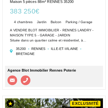
Maison 5 pièces 88m² RENNES 35200
383 250€
4 chambres
Jardin
Balcon
Parking / Garage
A VENDRE BLOT IMMOBILIER - RENNES LANDRY -
MAISON TYPE 5 - GARAGE - JARDIN
Située dans un quartier calme et résidentiel, à
proximité immédiate des transports et des commerces,
35200
RENNES
ILLE-ET-VILAINE
cette agréable maison familiale saura vous séduire par
BRETAGNE
ses volumes et sa luminos...
Agence Blot Immobilier Rennes Poterie
Contacter l'agence
Appeler l’agence
EXCLUSIVITÉ