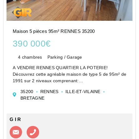
Maison 5 pièces 95m² RENNES 35200
390 000€
4 chambres
Parking / Garage
A VENDRE RENNES QUARTIER LA POTERIE!
Découvrez cette agréable maison de type 5 de 95m² de
1991 sur 2 niveaux comprenant:
-au rez de chaussée: un séjour avec une cuisine
35200
RENNES
ILLE-ET-VILAINE
aménagée/équipée de 40m², un dégagement avec
BRETAGNE
placard, un WC, un cellier, et un très...
G I R
Contacter l'agence
Appeler l’agence