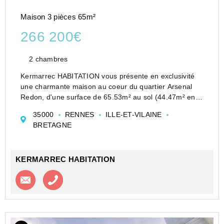
Maison 3 pièces 65m²
266 200€
2 chambres
Kermarrec HABITATION vous présente en exclusivité
une charmante maison au coeur du quartier Arsenal
Redon, d'une surface de 65.53m² au sol (44.47m² en
loi carrez)
35000
RENNES
ILLE-ET-VILAINE
Elle est composée d'une belle pièce de vie avec d'un
BRETAGNE
coté l'entrée (avec g...
KERMARREC HABITATION
Contacter l'agence
Appeler l’agence