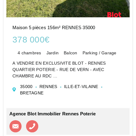
Maison 5 pièces 156m² RENNES 35000
378 000€
4 chambres
Jardin
Balcon
Parking / Garage
A VENDRE EN EXCLUSIVITE BLOT - RENNES
QUARTIER POTERIE - RUE DE VERN - AVEC
CHAMBRE AU RDC
Vous cherchez une maison familiale spacieuse à
35000
RENNES
ILLE-ET-VILAINE
personnaliser selon vos envies ? Ne cherchez plus !
BRETAGNE
Située dans le quartier recherché de la Poterie à
Rennes, cet...
Agence Blot Immobilier Rennes Poterie
Contacter l'agence
Appeler l’agence