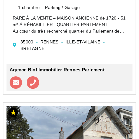
1 chambre
Parking / Garage
RARE À LA VENTE – MAISON ANCIENNE de 1720 - 51
m² À RÉHABILITER– QUARTIER PARLEMENT
Au cœur du très recherché quartier du Parlement de
Bretagne, BLOT IMMOBILIER vous propose une
35000
RENNES
ILLE-ET-VILAINE
opportunité patrimoniale unique et atypique.
BRETAGNE
Nichée en fond de cour d'...
Agence Blot Immobilier Rennes Parlement
Contacter l'agence
Appeler l’agence