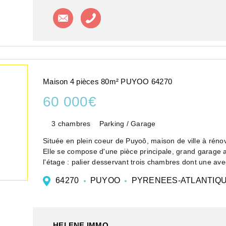
Contacter l'agence
Appeler l'agence
Maison 4 pièces 80m² PUYOO 64270
60 000€
3 chambres
Parking / Garage
Située en plein coeur de Puyoô, maison de ville à réno
Elle se compose d'une pièce principale, grand garage a
l'étage : palier desservant trois chambres dont une avec
64270
PUYOO
PYRENEES-ATLANTIQ
HELENE IMMO