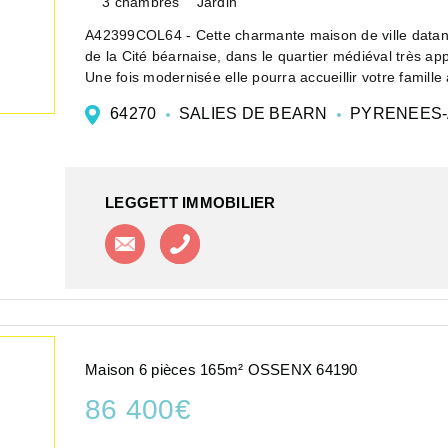
3 chambres
Jardin
A42399COL64 - Cette charmante maison de ville datant 
de la Cité béarnaise, dans le quartier médiéval très ap
Une fois modernisée elle pourra accueillir votre famille 
64270
SALIES DE BEARN
PYRENEES-
LEGGETT IMMOBILIER
Contacter l'agence
Appeler l'agence
Maison 6 pièces 165m² OSSENX 64190
86 400€