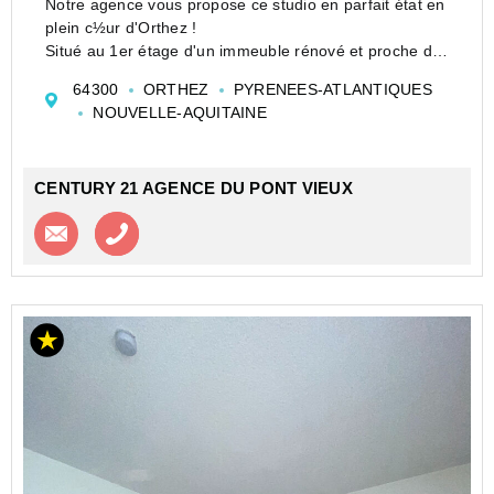
Notre agence vous propose ce studio en parfait état en
plein c½ur d'Orthez !
Situé au 1er étage d'un immeuble rénové et proche de
l'église Saint Pierre où vous pourrez vous garer
64300
ORTHEZ
PYRENEES-ATLANTIQUES
facilement , l'appartement dispose d'une pièce de vie...
NOUVELLE-AQUITAINE
CENTURY 21 AGENCE DU PONT VIEUX
Contacter l'agence
Appeler l’agence