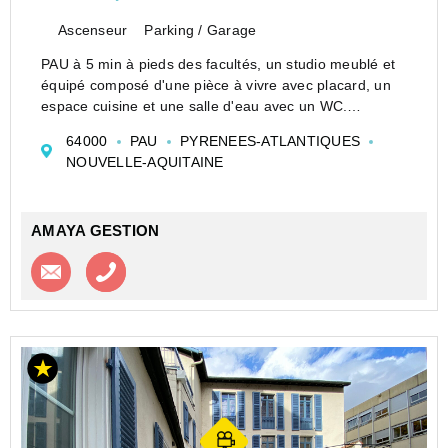
Ascenseur
Parking / Garage
PAU à 5 min à pieds des facultés, un studio meublé et
équipé composé d'une pièce à vivre avec placard, un
espace cuisine et une salle d'eau avec un WC.
Un place de parking privée, une cave et une laverie
64000
PAU
PYRENEES-ATLANTIQUES
commune complètent ce bien !
NOUVELLE-AQUITAINE
Loyer CC/mo...
AMAYA GESTION
Contacter l'agence
Appeler l’agence