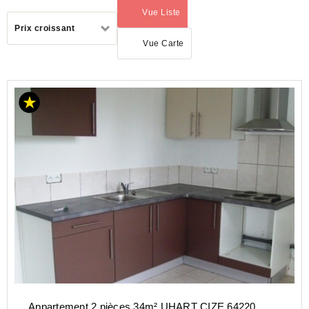
Vue Liste
(activé)
Trier
Prix croissant
par
Vue Carte
LOCATION
APPARTEMENT
NOUVELLE-
AQUITAINE
PYRENEES-
ATLANTIQUES
(64)
Appartement 2 pièces 34m² UHART CIZE 64220