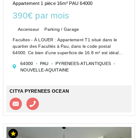
Appartement 1 pièce 16m² PAU 64000
390€ par mois
Ascenseur
Parking / Garage
Facultes - À LOUER : Appartement T1 situé dans le
quartier des Facultés à Pau, dans le code postal
64000. Ce bien d'une superficie de 16.8 m² est idéal
pour une personne seule ou un étudiant à la recherche
64000
PAU
PYRENEES-ATLANTIQUES
d'un logement pratique et fonctionnel.
NOUVELLE-AQUITAINE
L&...
CITYA PYRENEES OCEAN
Contacter l'agence
Appeler l’agence