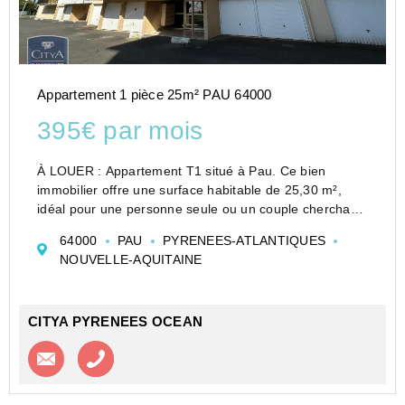
Appartement 1 pièce 25m² PAU 64000
395€ par mois
À LOUER : Appartement T1 situé à Pau. Ce bien
immobilier offre une surface habitable de 25,30 m²,
idéal pour une personne seule ou un couple cherchant
un espace cosy et fonctionnel.
64000
PAU
PYRENEES-ATLANTIQUES
L'appartement se compose d'une pièce principale
NOUVELLE-AQUITAINE
lumineuse, avec ...
CITYA PYRENEES OCEAN
Contacter l'agence
Appeler l’agence