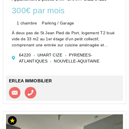
300€ par mois
1 chambre
Parking / Garage
À deux pas de St Jean Pied de Port, logement T2 loué
vide de 33 m2 au 1er étage d'un petit collectif,
comprenant une entrée sur cuisine aménagée et
partiellement équipée (plaque de cuisson, hotte,
64220
UHART CIZE
PYRENEES-
meubles bas), 1 chambre, salle de douche/ wc.
ATLANTIQUES
NOUVELLE-AQUITAINE
Chauffage él...
ERLEA IMMOBILIER
Contacter l'agence
Appeler l’agence