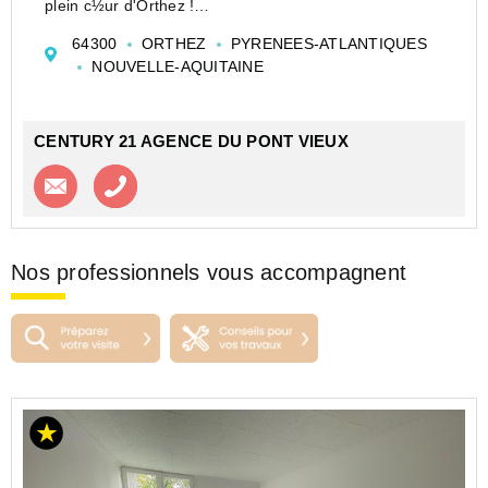
plein c½ur d'Orthez !
Vous bénéficiez d'une pièce avec cuisine et tous ses
64300
ORTHEZ
PYRENEES-ATLANTIQUES
équipements, un coin nuit donnant accès à la salle
NOUVELLE-AQUITAINE
d'eau et un WC indépenda...
CENTURY 21 AGENCE DU PONT VIEUX
Contacter l'agence
Appeler l’agence
Nos professionnels vous accompagnent