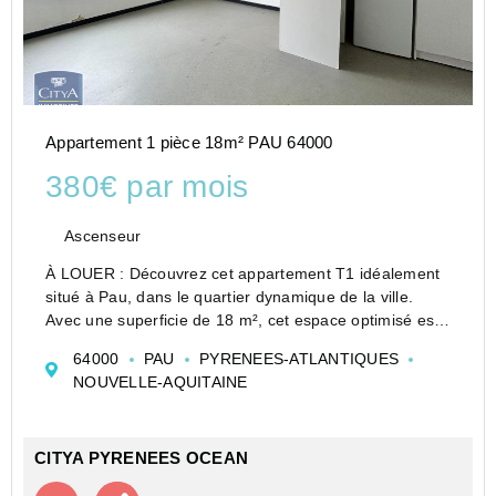
Appartement 1 pièce 18m² PAU 64000
380€ par mois
Ascenseur
À LOUER : Découvrez cet appartement T1 idéalement
situé à Pau, dans le quartier dynamique de la ville.
Avec une superficie de 18 m², cet espace optimisé est
parfait pour une personne seule ou un étudiant en
64000
PAU
PYRENEES-ATLANTIQUES
quête d'un pied-à-terre confortable.
NOUVELLE-AQUITAINE
Perché a...
CITYA PYRENEES OCEAN
Contacter l'agence
Appeler l’agence