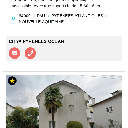
accessible. Avec une superficie de 15.60 m², cet
espace optimisé est idéal pour une personne seule ou
64000
PAU
PYRENEES-ATLANTIQUES
un étudiant à la recherche d'un pied-à-terre
NOUVELLE-AQUITAINE
confortable.
CITYA PYRENEES OCEAN
Contacter l'agence
Appeler l’agence