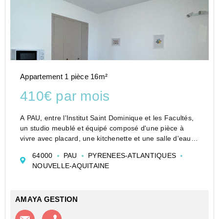
Appartement 1 pièce 16m²
410€ par mois
A PAU, entre l'Institut Saint Dominique et les Facultés,
un studio meublé et équipé composé d'une pièce à
vivre avec placard, une kitchenette et une salle d'eau
avec un WC.
64000
PAU
PYRENEES-ATLANTIQUES
Loyer CC/mois : 410.00 Euro
NOUVELLE-AQUITAINE
dont provisions mensuelle des charges...
AMAYA GESTION
Contacter l'agence
Appeler l’agence