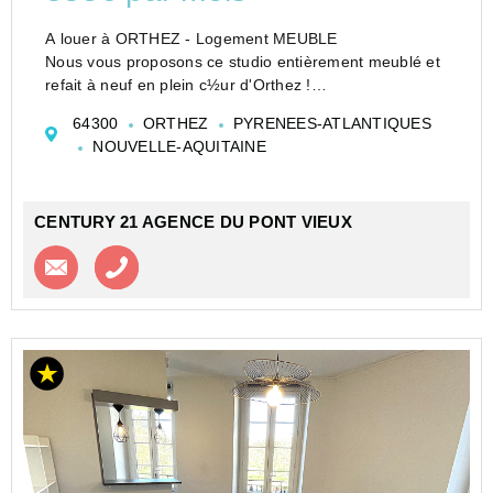
A louer à ORTHEZ - Logement MEUBLE
Nous vous proposons ce studio entièrement meublé et
refait à neuf en plein c½ur d'Orthez !
Vous bénéficiez d'une pièce avec cuisine et tous ses
64300
ORTHEZ
PYRENEES-ATLANTIQUES
équipements, un coin nuit, et une salle d'eau avec WC !
NOUVELLE-AQUITAINE
...
CENTURY 21 AGENCE DU PONT VIEUX
Contacter l'agence
Appeler l’agence