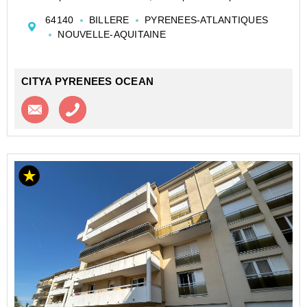
L'appartement est entièrement meublé, se compose
64140
BILLERE
PYRENEES-ATLANTIQUES
d'une cuisine aménagée, d'une pièce...
NOUVELLE-AQUITAINE
CITYA PYRENEES OCEAN
Contacter l'agence
Appeler l’agence