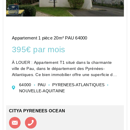
Appartement 1 pièce 20m² PAU 64000
395€ par mois
À LOUER : Appartement T1 situé dans la charmante
ville de Pau, dans le département des Pyrénées-
Atlantiques. Ce bien immobilier offre une superficie de
20.88 m², idéal pour une personne seule ou un
64000
PAU
PYRENEES-ATLANTIQUES
étudiant à la recherche d'un logement fonctionnel et
NOUVELLE-AQUITAINE
prat...
CITYA PYRENEES OCEAN
Contacter l'agence
Appeler l’agence