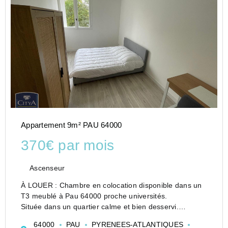
Appartement 9m² PAU 64000
370€ par mois
Ascenseur
À LOUER : Chambre en colocation disponible dans un
T3 meublé à Pau 64000 proche universités.
Située dans un quartier calme et bien desservi.
L'appartement dispose d'un salon cosy, ainsi que d'une
64000
PAU
PYRENEES-ATLANTIQUES
salle de bain et de WC séparés.