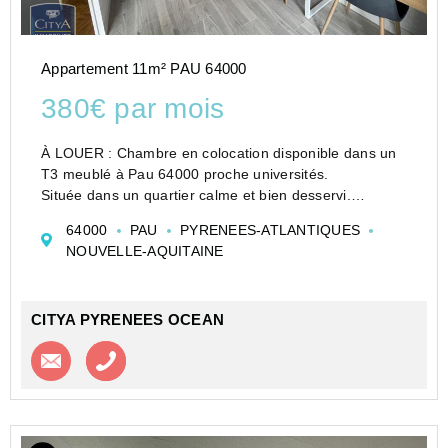
Appartement 11m² PAU 64000
380€ par mois
À LOUER : Chambre en colocation disponible dans un
T3 meublé à Pau 64000 proche universités.
Située dans un quartier calme et bien desservi.
L'appartement dispose d'un salon cosy, ainsi que d'une
64000
PAU
PYRENEES-ATLANTIQUES
salle de bain et de WC séparés.
NOUVELLE-AQUITAINE
La chambre...
CITYA PYRENEES OCEAN
Contacter l'agence
Appeler l’agence