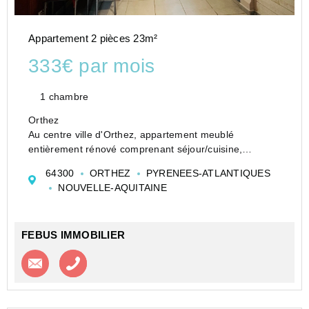
Appartement 2 pièces 23m²
333€ par mois
1 chambre
Orthez
Au centre ville d'Orthez, appartement meublé
entièrement rénové comprenant séjour/cuisine,
chambre, salle d'eau avec wc.
64300
ORTHEZ
PYRENEES-ATLANTIQUES
Le bien dispose d'un patio privatif
NOUVELLE-AQUITAINE
Raccordement au tout à l'égout et double vitrage.
Idéal école d...
FEBUS IMMOBILIER
Contacter l'agence
Appeler l’agence