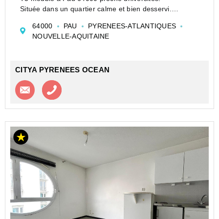
Située dans un quartier calme et bien desservi.
L'appartement dispose d'un salon cosy, ainsi que d'une
64000
PAU
PYRENEES-ATLANTIQUES
salle de bain et de WC séparés.
NOUVELLE-AQUITAINE
La chambre ...
CITYA PYRENEES OCEAN
Contacter l'agence
Appeler l’agence