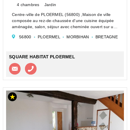
4 chambres
Jardin
Centre-ville de PLOERMEL (56800) ,Maison de ville
composée au rez-de-chaussée d'une cuisine équipée
aménagée, salon, séjour avec cheminée ouvert sur une
véranda, deux chambres, salle de bains et WC. A
56800
PLOERMEL
MORBIHAN
BRETAGNE
l'étage deux chambres, salle d'eau et WC. So...
SQUARE HABITAT PLOERMEL
Contacter l'agence
Appeler l’agence