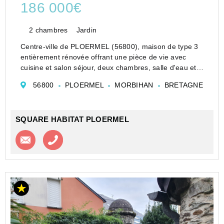
186 000€
2 chambres
Jardin
Centre-ville de PLOERMEL (56800), maison de type 3
entièrement rénovée offrant une pièce de vie avec
cuisine et salon séjour, deux chambres, salle d'eau et
WC. Dépendance et terrain de 236m². Idéal première
56800
PLOERMEL
MORBIHAN
BRETAGNE
acquisition ou investissement locatif.
SQUARE HABITAT PLOERMEL
Contacter l'agence
Appeler l’agence