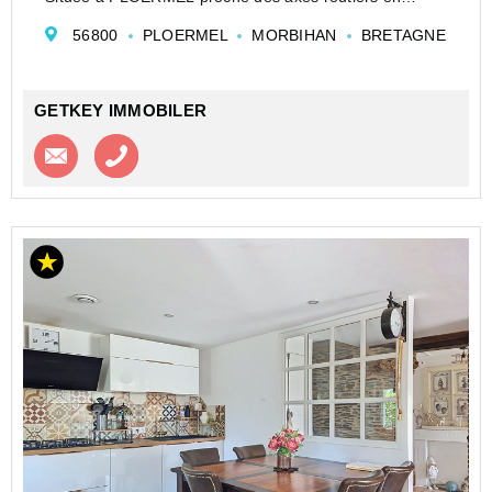
direction de RENNES, VANNES ou LORIENT
56800
PLOERMEL
MORBIHAN
BRETAGNE
Cette maison lumineuse, se compose :
Au rez-de-chaussée:
...
GETKEY IMMOBILER
Contacter l'agence
Appeler l’agence