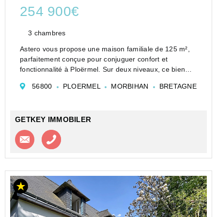
254 900€
3 chambres
Astero vous propose une maison familiale de 125 m²,
parfaitement conçue pour conjuguer confort et
fonctionnalité à Ploërmel. Sur deux niveaux, ce bien
propose trois chambres spacieuses, un bureau idéal
56800
PLOERMEL
MORBIHAN
BRETAGNE
pour le télétravail, un séjour lumineux et une salle à
man...
GETKEY IMMOBILER
Contacter l'agence
Appeler l’agence