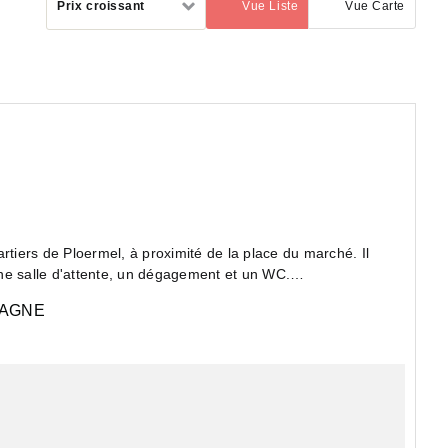
Prix croissant
Vue Liste
Vue Carte
(activé)
par
 m², et comprend un bureau , une salle d'attente, un dégagement et un WC.
AGNE