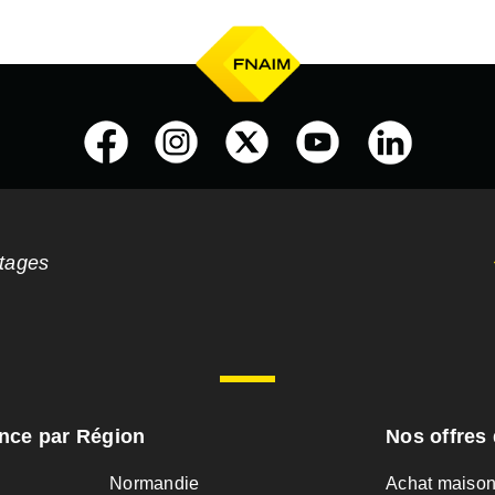
ntages
ance par Région
Nos offres 
Normandie
Achat maiso