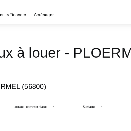
estir/Financer
Aménager
ux à louer - PLOERM
ERMEL (56800)
Locaux commerciaux
Surface