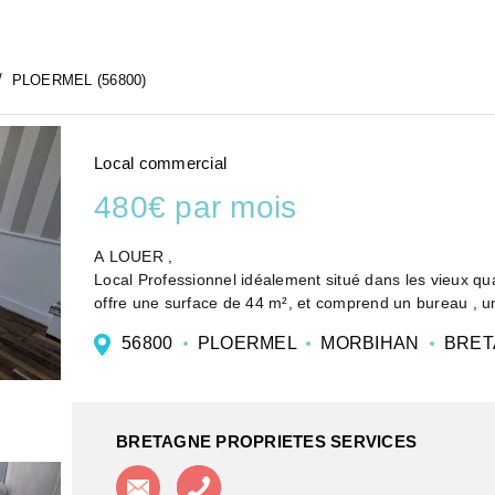
PLOERMEL (56800)
Local commercial
480€ par mois
A LOUER ,
Local Professionnel idéalement situé dans les vieux quartiers de Ploermel, à proximité de la place du marché. Il
offre une surface de 44
Disponible tout de suite.
56800
PLOERMEL
MORBIHAN
BRET
BRETAGNE PROPRIETES SERVICES
Contacter l'agence
Appeler l'agence