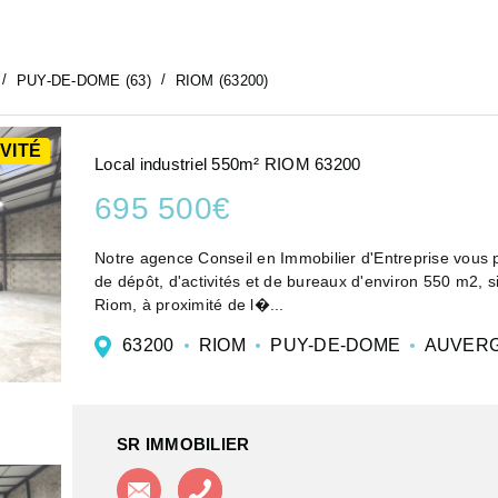
PUY-DE-DOME (63)
RIOM (63200)
VITÉ
Local industriel 550m² RIOM 63200
695 500€
Notre agence Conseil en Immobilier d'Entreprise vous 
de dépôt, d'activités et de bureaux d'environ 550 m2, s
Riom, à proximité de l�...
63200
RIOM
PUY-DE-DOME
AUVERG
SR IMMOBILIER
Contacter l'agence
Appeler l'agence