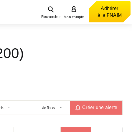
Adhérer
à la FNAIM
Rechercher
Mon compte
200)
Créer une alerte
rix
de filtres
Trier