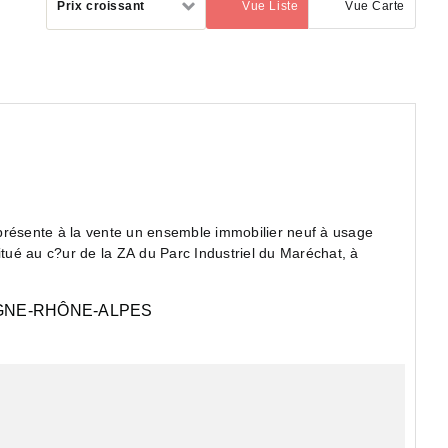
Prix croissant
Vue Liste
Vue Carte
(activé)
par
présente à la vente un ensemble immobilier neuf à usage
itué au c?ur de la ZA du Parc Industriel du Maréchat, à
NE-RHÔNE-ALPES