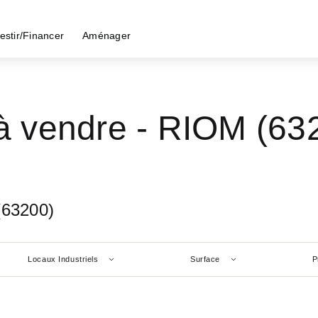
estir/Financer
Aménager
 à vendre - RIOM (63
(63200)
Locaux Industriels
Surface
P