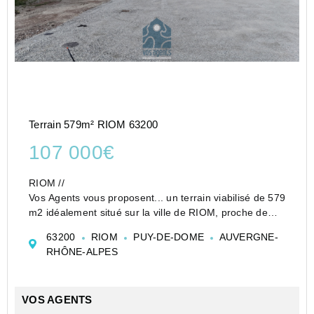
Terrain 579m² RIOM 63200
107 000€
RIOM //
Vos Agents vous proposent... un terrain viabilisé de 579
m2 idéalement situé sur la ville de RIOM, proche de
toutes commodités et des grands axes, à 15 minutes
63200
RIOM
PUY-DE-DOME
AUVERGNE-
de Clermont-Ferrand.
RHÔNE-ALPES
Ce terrain (Lot numéro 8) vous permettra de
concrétiser vos f...
VOS AGENTS