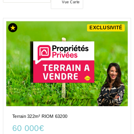
Vue Carte
EXCLUSIVITÉ
ACHAT
TERRAIN
AUVERGNE-
RHÔNE-
ALPES
PUY-
DE-
DOME
(63)
RIOM
(63200)
Terrain 322m² RIOM 63200
60 000€