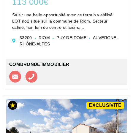
113 000€
Saisir une belle opportunité avec ce terrain viabilisé
LOT no2 situé sur la commune de Riom. Secteur
calme, non loin du centre et loisirs.
Un emplacement de choix et de qualité ! Vous
63200
RIOM
PUY-DE-DOME
AUVERGNE-
bénéficierez d'une surface de 520m2 dont 300m2 de
RHÔNE-ALPES
surface plancher...
COMBRONDE IMMOBILIER
Contacter l'agence
Appeler l’agence
EXCLUSIVITÉ