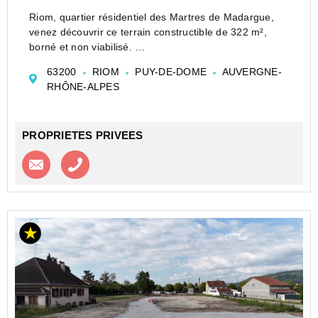
Riom, quartier résidentiel des Martres de Madargue,
venez découvrir ce terrain constructible de 322 m²,
borné et non viabilisé.
Etude G1 réalisée
63200
RIOM
PUY-DE-DOME
AUVERGNE-
Prix : 60 000 euros
RHÔNE-ALPES
Pour visiter et vous accompagner dans votre projet,
contactez Aurélie MERLET, au 0...
PROPRIETES PRIVEES
Contacter l'agence
Appeler l’agence