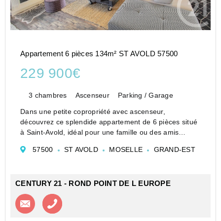
Appartement 6 pièces 134m² ST AVOLD 57500
229 900€
3 chambres
Ascenseur
Parking / Garage
Dans une petite copropriété avec ascenseur,
découvrez ce splendide appartement de 6 pièces situé
à Saint-Avold, idéal pour une famille ou des amis
cherchant un espace confortable et pratique.
57500
ST AVOLD
MOSELLE
GRAND-EST
Doté d'une séduisante entrée avec placards, un
séjour/sall...
CENTURY 21 - ROND POINT DE L EUROPE
Contacter l'agence
Appeler l’agence