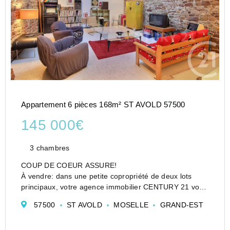
Appartement 6 pièces 168m² ST AVOLD 57500
145 000€
3 chambres
COUP DE COEUR ASSURE!
À vendre: dans une petite copropriété de deux lots
principaux, votre agence immobilier CENTURY 21 vous
présente cet appartement triplex traversant et lumineux
57500
ST AVOLD
MOSELLE
GRAND-EST
situé au c½ur de Saint-Avold et offrant un cadre de vie
exceptionnel pour v...