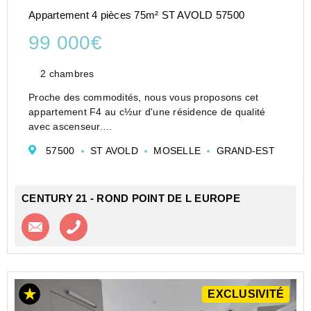
Appartement 4 pièces 75m² ST AVOLD 57500
99 000€
2 chambres
Proche des commodités, nous vous proposons cet
appartement F4 au c½ur d'une résidence de qualité
avec ascenseur.
Situé en rez-de-jardin, où confort, luminosité et
57500
ST AVOLD
MOSELLE
GRAND-EST
fonctionnalité se conjuguent harmonieusement.
Dès l'entrée, les volumes accueilla...
CENTURY 21 - ROND POINT DE L EUROPE
Contacter l'agence
Appeler l’agence
EXCLUSIVITÉ