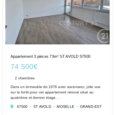
Appartement 3 pièces 73m² ST AVOLD 57500
74 500€
2 chambres
Dans un immeuble de 1976 avec ascenseur, jolie vue
sur la forêt pour cet appartement rénové situé au
quatrième et dernier étage.
En franchissant la porte d'entrée, vous découvrez
57500
ST AVOLD
MOSELLE
GRAND-EST
immédiatement un espace de vie fonctionnel où
chaque pièce trouve sa plac...