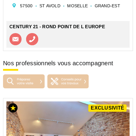
manger convivial, idéal pour partager des moments en
57500
ST AVOLD
MOSELLE
GRAND-EST
famille ou entre amis.
La cuisine est fonctionnell...
CENTURY 21 - ROND POINT DE L EUROPE
Contacter l'agence
Appeler l’agence
Nos professionnels vous accompagnent
EXCLUSIVITÉ