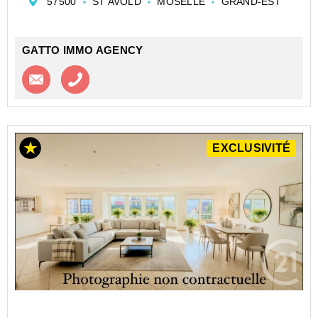
57500
ST AVOLD
MOSELLE
GRAND-EST
séduire par la qualité de ces matériaux et sa
luminosité.
Vous trouverez en entrant un...
GATTO IMMO AGENCY
Contacter l'agence
Appeler l’agence
EXCLUSIVITÉ