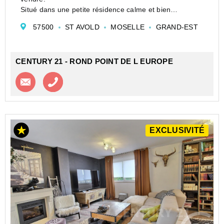
Situé dans une petite résidence calme et bien
entretenue avec ascenseur comprenant seulement 12
57500
ST AVOLD
MOSELLE
GRAND-EST
appartements, ce bel F3 de 79 m² en rez-de-jardin
vous séduira par son environnement verdoyant et ses
pres...
CENTURY 21 - ROND POINT DE L EUROPE
Contacter l'agence
Appeler l’agence
EXCLUSIVITÉ