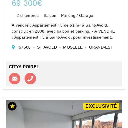
69 300€
2 chambres
Balcon
Parking / Garage
À vendre : Appartement T3 de 61 m² à Saint-Avold,
construit en 2008, avec balcon et parking. - À VENDRE
: Appartement T3 à Saint-Avold, pour investissement
locatif. Situé dans une résidence récente construite en
57500
ST AVOLD
MOSELLE
GRAND-EST
2008, cet appartement de 61 m² offre un cadre de...
CITYA POIREL
Contacter l'agence
Appeler l’agence
EXCLUSIVITÉ