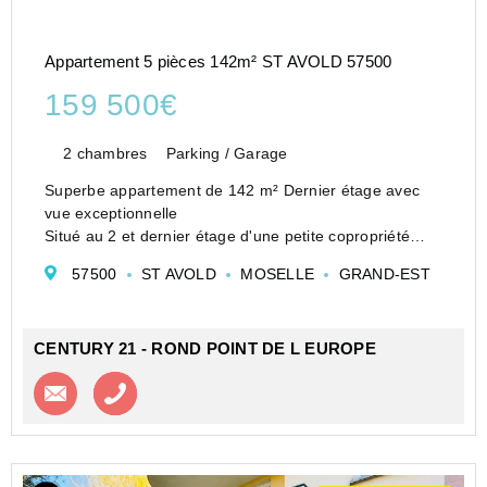
Appartement 5 pièces 142m² ST AVOLD 57500
159 500€
2 chambres
Parking / Garage
Superbe appartement de 142 m² Dernier étage avec
vue exceptionnelle
Situé au 2 et dernier étage d'une petite copropriété
intimiste de seulement 4 lots, ce magnifique
57500
ST AVOLD
MOSELLE
GRAND-EST
appartement de 142 m² saura vous séduire par ses
volumes et sa luminosité.
Dès l&#...
CENTURY 21 - ROND POINT DE L EUROPE
Contacter l'agence
Appeler l’agence