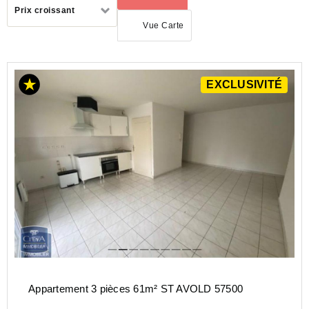
Trier
Prix croissant
par
Vue Carte
ACHAT
EXCLUSIVITÉ
APPARTEMENT
GRAND-
EST
MOSELLE
(57)
ST
AVOLD
(57500)
Appartement 3 pièces 61m² ST AVOLD 57500