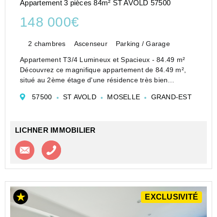
Appartement 3 pièces 84m² ST AVOLD 57500
148 000€
2 chambres
Ascenseur
Parking / Garage
Appartement T3/4 Lumineux et Spacieux - 84.49 m²
Découvrez ce magnifique appartement de 84.49 m²,
situé au 2ème étage d'une résidence très bien
entretenue au centre-ville de Saint-Avold. Bénéficiez
57500
ST AVOLD
MOSELLE
GRAND-EST
d'un séjour spacieux de 29 m², parfait pour des ...
LICHNER IMMOBILIER
Contacter l'agence
Appeler l’agence
EXCLUSIVITÉ