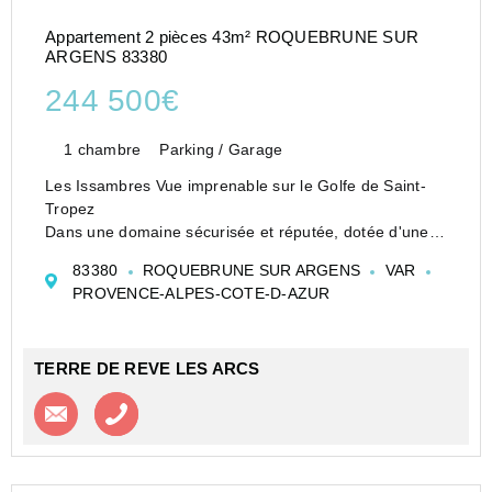
Appartement 2 pièces 43m² ROQUEBRUNE SUR
ARGENS 83380
244 500€
1 chambre
Parking / Garage
Les Issambres Vue imprenable sur le Golfe de Saint-
Tropez
Dans une domaine sécurisée et réputée, dotée d'une
deux superbe piscine, d'un court de tennis, un
83380
ROQUEBRUNE SUR ARGENS
VAR
boulodrome, city, jeux parc pour enfant,etc..
PROVENCE-ALPES-COTE-D-AZUR
Venez découvrir ce charmant appartemen...
TERRE DE REVE LES ARCS
Contacter l'agence
Appeler l’agence