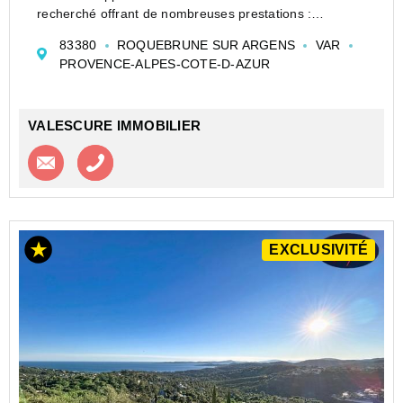
recherché offrant de nombreuses prestations :
piscines, terrains de tennis, parc pour enfants et terrain
83380
ROQUEBRUNE SUR ARGENS
VAR
de pétanque.
PROVENCE-ALPES-COTE-D-AZUR
Parfaitement agencé, cet appartement ...
VALESCURE IMMOBILIER
Contacter l'agence
Appeler l’agence
EXCLUSIVITÉ