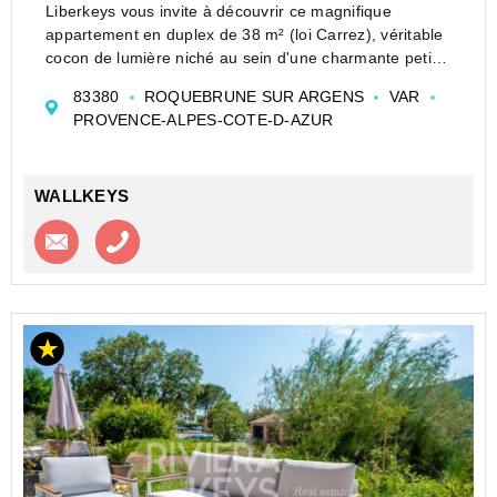
Liberkeys vous invite à découvrir ce magnifique
appartement en duplex de 38 m² (loi Carrez), véritable
cocon de lumière niché au sein d'une charmante petite
copropriété sécurisée aux Issambres.
83380
ROQUEBRUNE SUR ARGENS
VAR
Entièrement rénové avec beaucoup de goût et des
PROVENCE-ALPES-COTE-D-AZUR
matériaux...
WALLKEYS
Contacter l'agence
Appeler l’agence