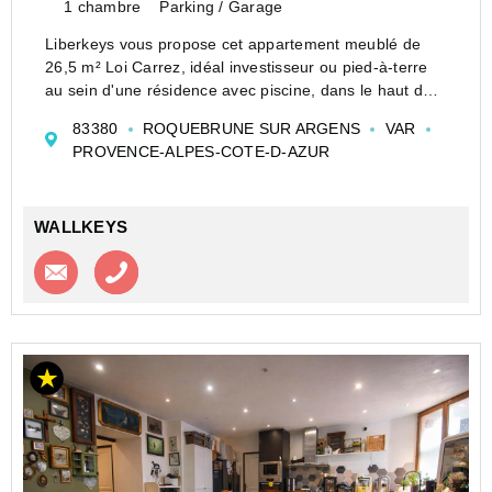
1 chambre
Parking / Garage
Liberkeys vous propose cet appartement meublé de
26,5 m² Loi Carrez, idéal investisseur ou pied-à-terre
au sein d'une résidence avec piscine, dans le haut des
Issambres.
83380
ROQUEBRUNE SUR ARGENS
VAR
Vous êtes à 10 mn de la grande plage de la Nartelle et
PROVENCE-ALPES-COTE-D-AZUR
à 5 minutes de la plage...
WALLKEYS
Contacter l'agence
Appeler l’agence