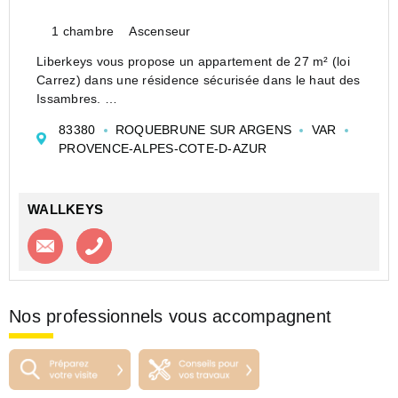
1 chambre
Ascenseur
Liberkeys vous propose un appartement de 27 m² (loi
Carrez) dans une résidence sécurisée dans le haut des
Issambres.
La résidence est conviviale avec piscine, terrains de
83380
ROQUEBRUNE SUR ARGENS
VAR
petanque et tables de ping pong.
PROVENCE-ALPES-COTE-D-AZUR
Entièrement rénové au cours des 3 dernières anné...
WALLKEYS
Contacter l'agence
Appeler l’agence
Nos professionnels vous accompagnent