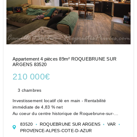
Appartement 4 pièces 89m² ROQUEBRUNE SUR
ARGENS 83520
210 000€
3 chambres
Investissement locatif clé en main - Rentabilité
immédiate de 4,83 % net
Au coeur du centre historique de Roquebrune-sur-
Argens, cet appartement de 89 m² Loi Carrez (123 m²
83520
ROQUEBRUNE SUR ARGENS
VAR
habitables) constitue une opportunité idéale pour un
PROVENCE-ALPES-COTE-D-AZUR
investisseur souhaitant sécuri...