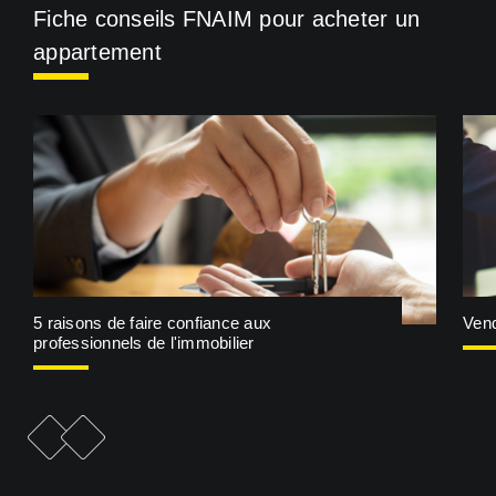
Fiche conseils FNAIM pour acheter un
appartement
5 raisons de faire confiance aux
Vend
professionnels de l'immobilier
e
F
i
c
h
e
p
r
é
c
é
d
e
n
t
F
i
c
h
e
s
u
i
v
a
n
t
e