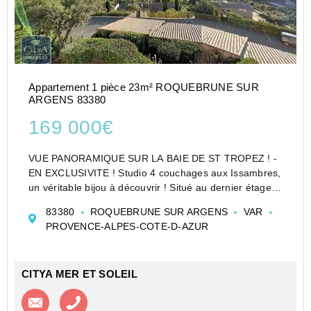
Appartement 1 pièce 23m² ROQUEBRUNE SUR
ARGENS 83380
169 000€
VUE PANORAMIQUE SUR LA BAIE DE ST TROPEZ ! -
EN EXCLUSIVITE ! Studio 4 couchages aux Issambres,
un véritable bijou à découvrir ! Situé au dernier étage
d'une charmante résidence parfaitement entretenue,
83380
ROQUEBRUNE SUR ARGENS
VAR
cet appartement en excellent état est idéal pour un ...
PROVENCE-ALPES-COTE-D-AZUR
CITYA MER ET SOLEIL
Contacter l'agence
Appeler l’agence