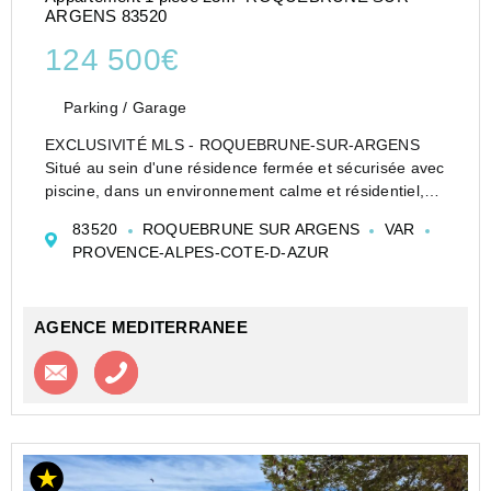
ARGENS 83520
124 500€
Parking / Garage
EXCLUSIVITÉ MLS - ROQUEBRUNE-SUR-ARGENS
Situé au sein d'une résidence fermée et sécurisée avec
piscine, dans un environnement calme et résidentiel,
agréable studio en rez-de-chaussée actuellement loué
83520
ROQUEBRUNE SUR ARGENS
VAR
jusqu'en septembre 2027.
PROVENCE-ALPES-COTE-D-AZUR
Il se compose d&...
AGENCE MEDITERRANEE
Contacter l'agence
Appeler l’agence