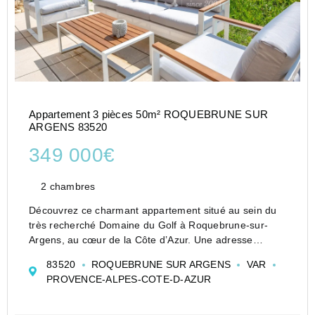
Appartement 3 pièces 50m² ROQUEBRUNE SUR
ARGENS 83520
349 000€
2 chambres
Découvrez ce charmant appartement situé au sein du
très recherché Domaine du Golf à Roquebrune-sur-
Argens, au cœur de la Côte d’Azur. Une adresse
privilégiée offrant un cadre de vie agréable, entre mer,
83520
ROQUEBRUNE SUR ARGENS
VAR
nature et parcours de golf.
PROVENCE-ALPES-COTE-D-AZUR
Prêt à emménager, ce bien...