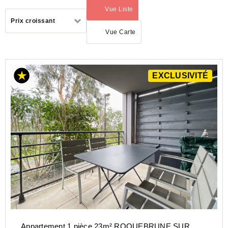
Vue Liste
(activé)
Trier
Prix croissant
par
Vue Carte
ACHAT
EXCLUSIVITÉ
APPARTEMENT
PROVENCE-
ALPES-
COTE-D-
AZUR
VAR
(83)
LES
ISSAMBRES
(83380)
Appartement 1 pièce 23m² ROQUEBRUNE SUR