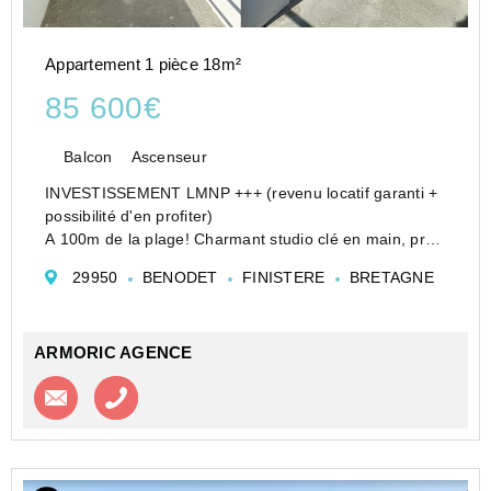
Appartement 1 pièce 18m²
85 600€
Balcon
Ascenseur
INVESTISSEMENT LMNP +++ (revenu locatif garanti +
possibilité d'en profiter)
A 100m de la plage! Charmant studio clé en main, prêt
à louer : bail commercial avec échéance au
29950
BENODET
FINISTERE
BRETAGNE
30/09/2026, très faibles charges, 1 semaine offerte en
moyenne saison (et p...
ARMORIC AGENCE
Contacter l'agence
Appeler l’agence