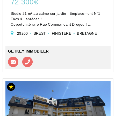
72 300€
Studio 21 m² au calme sur jardin - Emplacement N°1
Facs & Lanrédec !
Opportunité rare Rue Commandant Drogou !
Au RDC d'une petite copropriété, venez découvrir ce
29200
BREST
FINISTERE
BRETAGNE
studio orienté Est, donnant sur un jardin collectif au
calme.
Ce que vous all...
GETKEY IMMOBILER
Contacter l'agence
Appeler l’agence