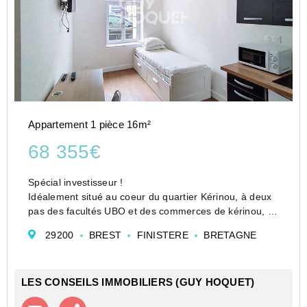
Appartement 1 pièce 16m²
68 355€
Spécial investisseur !
Idéalement situé au coeur du quartier Kérinou, à deux
pas des facultés UBO et des commerces de kérinou, ce
studio a été rénové en 2023, il se compose d'une pièce
29200
BREST
FINISTERE
BRETAGNE
de vie avec kitchenette équipée et d'une salle d'eau.
LES CONSEILS IMMOBILIERS (GUY HOQUET)
Contacter l'agence
Appeler l’agence