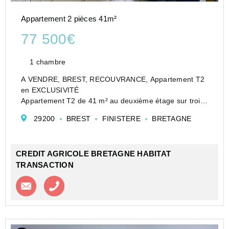
Appartement 2 pièces 41m²
77 500€
1 chambre
A VENDRE, BREST, RECOUVRANCE, Appartement T2
en EXCLUSIVITÉ
Appartement T2 de 41 m² au deuxième étage sur trois,
au calme, dans un bel immeuble en pierre au coeur de
29200
BREST
FINISTERE
BRETAGNE
Recouvrance.
Il se compose d'une entrée, une cuisine semi-ouverte
sur un agréable s...
CREDIT AGRICOLE BRETAGNE HABITAT
TRANSACTION
Contacter l'agence
Appeler l’agence