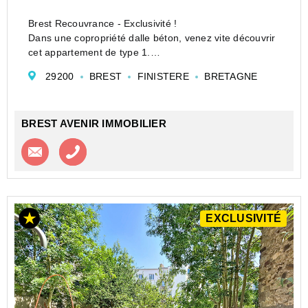
Brest Recouvrance - Exclusivité !
Dans une copropriété dalle béton, venez vite découvrir
cet appartement de type 1.
L'appartement est loué depuis 2019 (fin du bail : 2028)
29200
BREST
FINISTERE
BRETAGNE
au même locataire (350 Euro charges comprises).
Sa composition :
- piè...
BREST AVENIR IMMOBILIER
Contacter l'agence
Appeler l’agence
EXCLUSIVITÉ