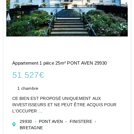
Appartement 1 pièce 25m² PONT AVEN 29930
51 527€
1 chambre
CE BIEN EST PROPOSÉ UNIQUEMENT AUX
INVESTISSEURS ET NE PEUT ÊTRE ACQUIS POUR
L'OCCUPER
STUDIO DE 25 M² À PONT AVEN EN RÉSIDENCE DE
29930
PONT AVEN
FINISTERE
TOURISME - LOT LMNP GÉRÉ PAR GOELIA -
BRETAGNE
REVENU LOCATIF IMMÉDIAT