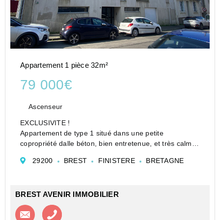
Appartement 1 pièce 32m²
79 000€
Ascenseur
EXCLUSIVITE !
Appartement de type 1 situé dans une petite
copropriété dalle béton, bien entretenue, et très calme.
Tram et commerces à proximité.
29200
BREST
FINISTERE
BRETAGNE
Il est composé d'une grande pièce de vie, d'une cuisine
indépendante, d'une salle de bains av...
BREST AVENIR IMMOBILIER
Contacter l'agence
Appeler l’agence