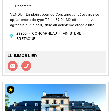
1 chambre
VENDU - En plein coeur de Concarneau, découvrez cet
appartement de type T2 de 37,01 M2 offrant une vue
agréable sur le port, situé au deuxième étage d'une
copropriété.
29900
CONCARNEAU
FINISTERE
Il se compose d'un salon-séjour avec cuisine ouverte,
BRETAGNE
d'une chambre et d&#...
LN IMMOBILIER
Contacter l'agence
Appeler l’agence