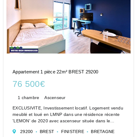
Appartement 1 pièce 22m² BREST 29200
76 500€
1 chambre
Ascenseur
EXCLUSIVITE, Investissement locatif. Logement vendu
meublé et loué en LMNP dans une résidence récente
'LEMON' de 2020 avec ascenseur située dans le
quartier des Capucins, à proximité du centre historique
29200
BREST
FINISTERE
BRETAGNE
de Recouvrance.Commodités et transports à pied...