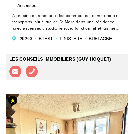
Ascenseur
A proximité immédiate des commodités, commerces et
transports, situé rue de St Marc dans une résidence
avec ascenseur, studio rénové, fonctionnel et lumineux.
Il se compose d'une pièce principale avec son espace
29200
BREST
FINISTERE
BRETAGNE
nuit , kitchenette équipée (plaque éle...
LES CONSEILS IMMOBILIERS (GUY HOQUET)
Contacter l'agence
Appeler l’agence