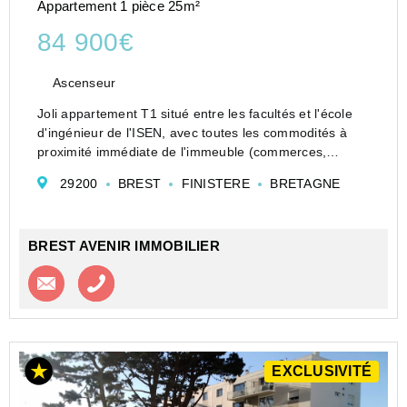
Appartement 1 pièce 25m²
84 900€
Ascenseur
Joli appartement T1 situé entre les facultés et l'école
d'ingénieur de l'ISEN, avec toutes les commodités à
proximité immédiate de l'immeuble (commerces,
écoles, tramway...).
29200
BREST
FINISTERE
BRETAGNE
Il se trouve au dernier étage, avec une belle exposition
ouest...
BREST AVENIR IMMOBILIER
Contacter l'agence
Appeler l’agence
EXCLUSIVITÉ