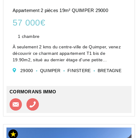
Appartement 2 pièces 19m² QUIMPER 29000
57 000€
1 chambre
À seulement 2 kms du centre-ville de Quimper, venez
découvrir ce charmant appartement T1 bis de
19.90m2, situé au dernier étage d'une petite
copropriété, offrant un cadre de vie calme et agréable.
29000
QUIMPER
FINISTERE
BRETAGNE
L'appartement, entièrement mansardé, se compose
d&...
CORMORANS IMMO
Contacter l'agence
Appeler l’agence