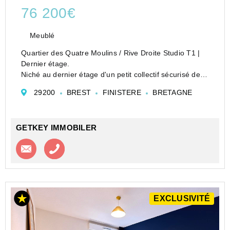
76 200€
Meublé
Quartier des Quatre Moulins / Rive Droite Studio T1 |
Dernier étage.
Niché au dernier étage d'un petit collectif sécurisé de la
rue Anatole France, découvrez ce studio T1 à fort
29200
BREST
FINISTERE
BRETAGNE
potentiel, idéal pour un projet locatif ou un premier
achat.
L'a...
GETKEY IMMOBILER
Contacter l'agence
Appeler l’agence
EXCLUSIVITÉ