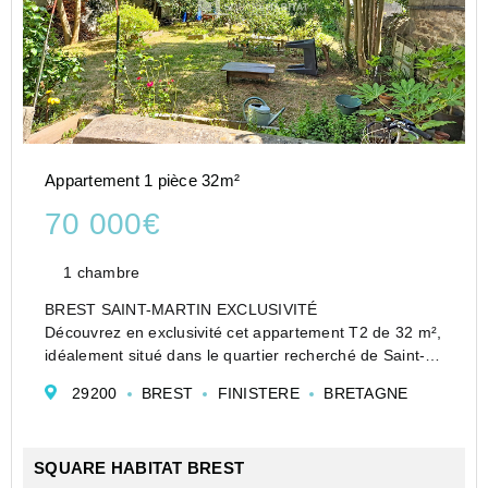
Appartement 1 pièce 32m²
70 000€
1 chambre
BREST SAINT-MARTIN EXCLUSIVITÉ
Découvrez en exclusivité cet appartement T2 de 32 m²,
idéalement situé dans le quartier recherché de Saint-
Martin, à proximité immédiate du tramway et des
29200
BREST
FINISTERE
BRETAGNE
commodités du centre-ville. Ce bien se compose d'une
pièce de vi...
SQUARE HABITAT BREST