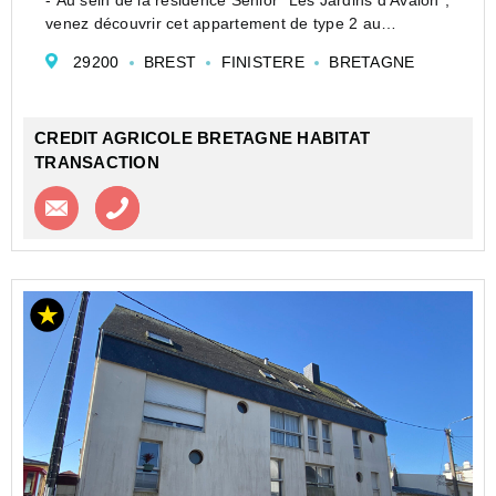
venez découvrir cet appartement de type 2 au
troisième et dernier étage avec ascenseur.
29200
BREST
FINISTERE
BRETAGNE
Il est en parfait état et comprend une cuis...
CREDIT AGRICOLE BRETAGNE HABITAT
TRANSACTION
Contacter l'agence
Appeler l’agence