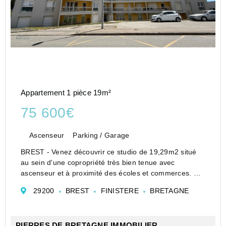
Appartement 1 pièce 19m²
75 600€
Ascenseur
Parking / Garage
BREST - Venez découvrir ce studio de 19,29m2 situé
au sein d'une copropriété très bien tenue avec
ascenseur et à proximité des écoles et commerces.
Il propose une entrée avec penderie, une pièce
29200
BREST
FINISTERE
BRETAGNE
principale avec cuisine aménagée et équipée et une
salle...
PIERRES DE BRETAGNE IMMOBILIER