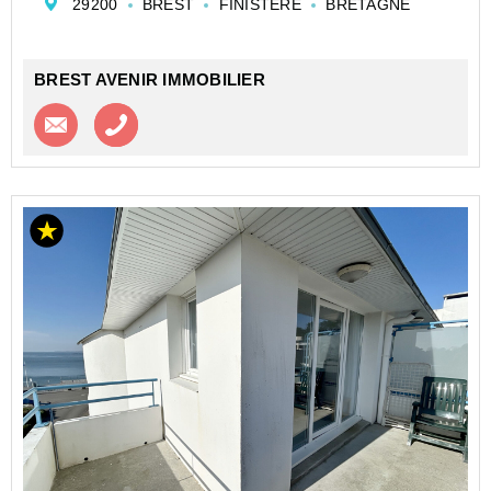
29200
BREST
FINISTERE
BRETAGNE
ouest.
Il est composé :
- d'une entrée avec pl...
BREST AVENIR IMMOBILIER
Contacter l'agence
Appeler l’agence