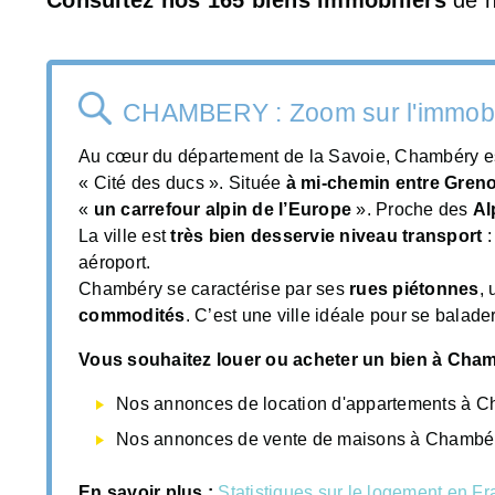
CHAMBERY : Zoom sur l'immobi
Au cœur du département de la Savoie, Chambéry e
« Cité des ducs ». Située
à mi-chemin entre Gren
«
un carrefour alpin de l’Europe
». Proche des
Al
La ville est
très bien desservie niveau transport
:
aéroport.
Chambéry se caractérise par ses
rues piétonnes
,
commodités
. C’est une ville idéale pour se balade
Vous souhaitez louer ou acheter un bien à Cha
Nos annonces de location d'appartements à 
Nos annonces de vente de maisons à Chambé
En savoir plus :
Statistiques sur le logement en F