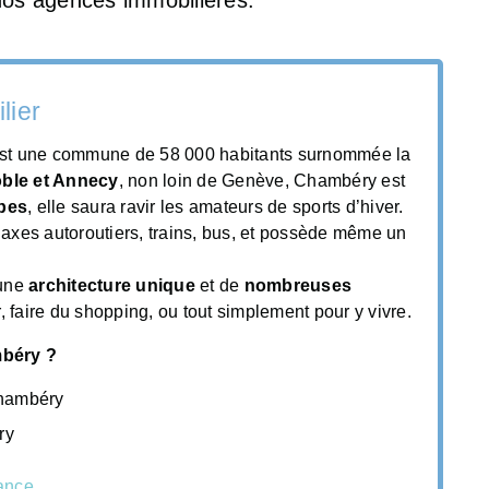
lier
st une commune de 58 000 habitants surnommée la
oble et Annecy
, non loin de Genève, Chambéry est
pes
, elle saura ravir les amateurs de sports d’hiver.
 axes autoroutiers, trains, bus, et possède même un
 une
architecture unique
et de
nombreuses
r, faire du shopping, ou tout simplement pour y vivre.
mbéry ?
Chambéry
ry
rance