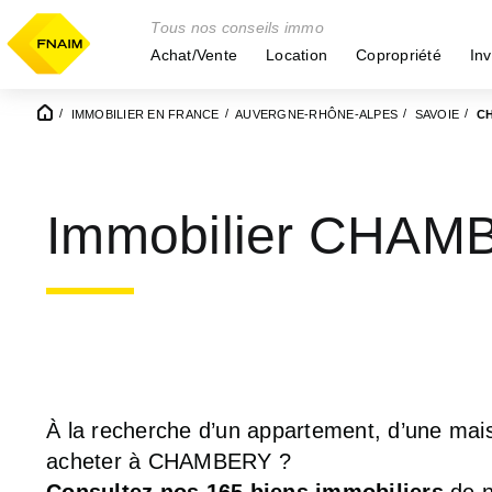
Tous nos conseils immo
Achat/Vente
Location
Copropriété
Inv
IMMOBILIER EN FRANCE
AUVERGNE-RHÔNE-ALPES
SAVOIE
C
Immobilier CHAM
À la recherche d’un appartement, d’une mais
acheter à CHAMBERY ?
Consultez nos 165 biens immobiliers
de n