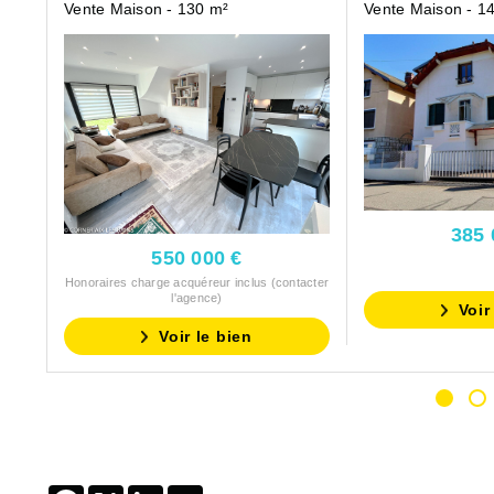
Vente Maison - 130 m²
Vente Maison - 1
385 
550 000 €
Honoraires charge acquéreur inclus (contacter
l'agence)
Voir
Voir le bien
Facebook
X
LinkedIn
Email