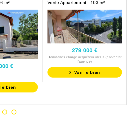
46 m²
Vente Appartement - 103 m²
Ven
279 000 €
Honoraires charge acquéreur inclus (contacter
l'agence)
000 €
Hono
Voir le bien
 le bien