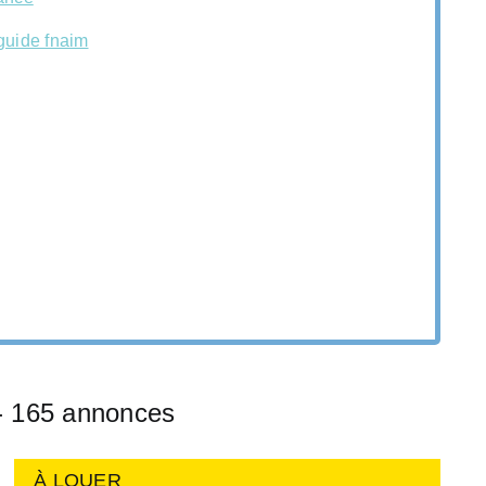
guide fnaim
 165 annonces
À LOUER