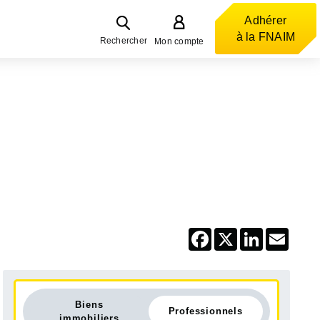
Adhérer
à la FNAIM
Rechercher
Mon compte
Facebook
X
LinkedIn
Email
Biens
Professionnels
immobiliers