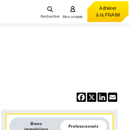
Adhérer
à la FNAIM
Rechercher
Mon compte
Facebook
X
LinkedIn
Email
Biens
Professionnels
immobiliers