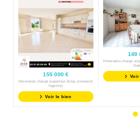
149 
Honoraires charge acqu
l'ag
155 000 €
Voir
Honoraires charge acquéreur inclus (contacter
l'agence)
Voir le bien