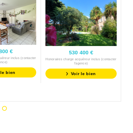
800 €
530 400 €
éreur inclus (contacter
Honoraires charge acquéreur inclus (contacter
ence)
l'agence)
 le bien
Voir le bien