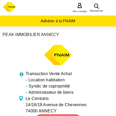
MENU
Rechercher
Mon compte
Adhérer à la FNAIM
PEAK IMMOBILIER ANNECY
AGENCES
IMMOBILIÈRES
AUVERGNE-
RHÔNE-
ALPES
HAUTE-
SAVOIE
ANNECY
Transaction Vente Achat
Location habitation
Syndic de copropriété
Administrateur de biens
Le Centralis
14/16/18 Avenue de Chevennes
74000 ANNECY