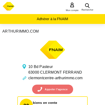
MENU
Rechercher
Mon compte
Adhérer à la FNAIM
ARTHURIMMO.COM
AGENCES
IMMOBILIÈRES
AUVERGNE-
RHÔNE-
ALPES
PUY-
DE-
DOME
10 Bd Pasteur
CLERMONT
FERRAND
63000 CLERMONT FERRAND
clermontcentre-arthurimmo.com
Appeler
l’agence
biens en vente