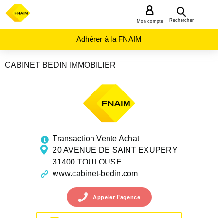
MENU
Rechercher
Mon compte
Adhérer à la FNAIM
CABINET BEDIN IMMOBILIER
AGENCES
IMMOBILIÈRES
OCCITANIE
HAUTE-
GARONNE
TOULOUSE
Transaction Vente Achat
20 AVENUE DE SAINT EXUPERY
31400 TOULOUSE
www.cabinet-bedin.com
Appeler
l’agence