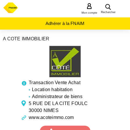
MENU
Rechercher
Mon compte
Adhérer à la FNAIM
A COTE IMMOBILIER
AGENCES
IMMOBILIÈRES
OCCITANIE
GARD
NIMES
Transaction Vente Achat
Location habitation
Administrateur de biens
5 RUE DE LA CITE FOULC
30000 NIMES
www.acoteimmo.com