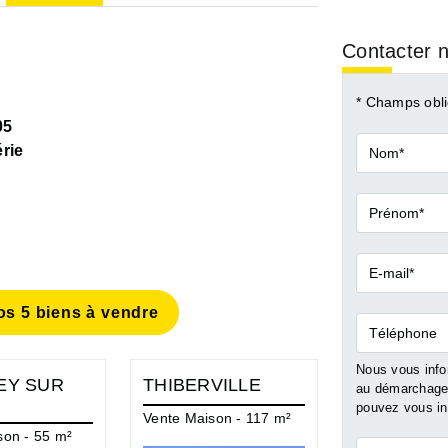
Contacter n
* Champs obli
05
Nom*
rie
Prénom*
E-
mail*
s 5 biens à vendre
Téléphone
Nous vous infor
EY SUR
THIBERVILLE
PONT AU
au démarchage 
pouvez vous ins
Vente Maison - 117 m²
Vente Maison 
son - 55 m²