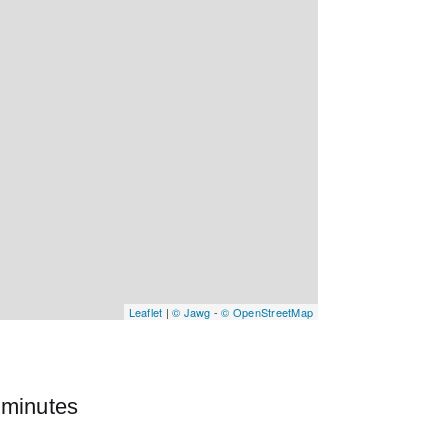
Leaflet
|
© Jawg
-
© OpenStreetMap
 minutes