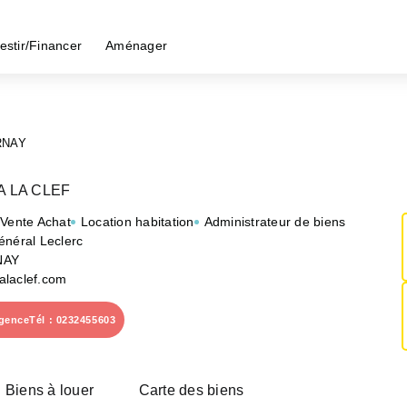
estir/Financer
Aménager
RNAY
A LA CLEF
 Vente Achat
Location habitation
Administrateur de biens
énéral Leclerc
NAY
laclef.com
agence
Tél : 0232455603
Biens à louer
Carte des biens