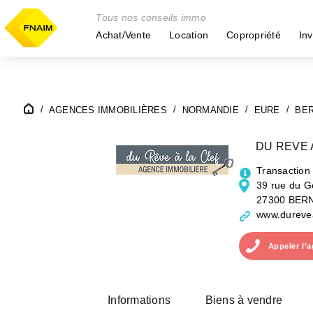
Tous nos conseils immo
Achat/Vente
Location
Copropriété
Inv
AGENCES IMMOBILIÈRES
NORMANDIE
EURE
BE
DU REVE 
Transaction
39 rue du G
27300 BER
www.durevea
Appeler
l’
Informations
Biens à vendre