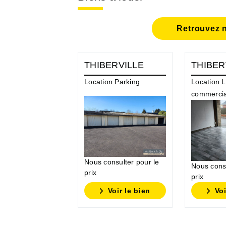
Retrouvez n
THIBERVILLE
THIBER
Location Parking
Location L
commercia
Nous consulter pour le
Nous consu
prix
prix
Voir le bien
Voi