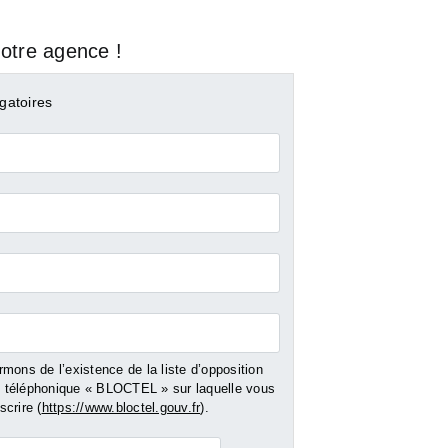
otre agence !
gatoires
mons de l’existence de la liste d’opposition
DEMER
PONT AUDEMER
téléphonique « BLOCTEL » sur laquelle vous
crire (
https://www.bloctel.gouv.fr
).
- 131 m²
Vente Maison - 131 m²