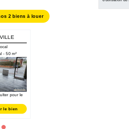
os 2 biens à louer
VILLE
ocal
l - 50 m²
lter pour le
r le bien