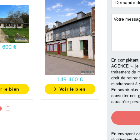
Demande
Demande de
*
Commentai
220 0
 600 €
En complétant
AGENCE », je 
traitement de 
droit de retir
149 460 €
m'adressant à
r le bien
Voir le bien
Voir l
En savoir plus 
consulter nos
m
caractère perso
En envoyant ce
d'utilisation du