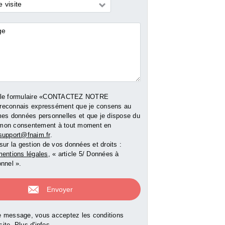
 visite
res
00 €
220 000 €
 le formulaire «CONTACTEZ NOTRE
reconnais expressément que je consens au
mes données personnelles et que je dispose du
er mon consentement à tout moment en
support@fnaim.fr
.
e bien
Voir le bien
sur la gestion de vos données et droits :
entions légales
, « article 5/ Données à
nnel ».
 message, vous acceptez les conditions
 site.
Plus d'infos