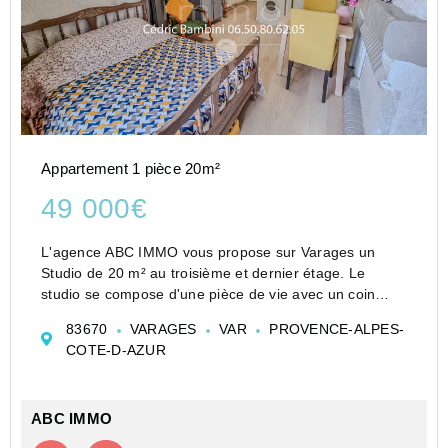
Appartement 1 pièce 20m²
49 000€
L'agence ABC IMMO vous propose sur Varages un
Studio de 20 m² au troisième et dernier étage. Le
studio se compose d'une pièce de vie avec un coin
cuisine et d'une salle d'eau avec WC. Le bien est
83670
VARAGES
VAR
PROVENCE-ALPES-
vendu loué 395 Euro HC + 60 Euro de charges....
COTE-D-AZUR
ABC IMMO