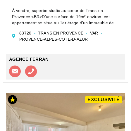
À vendre, superbe studio au coeur de Trans-en-
Provence.<BR>D'une surface de 19m² environ, cet
appartement se situe au 1er étage d'un immeuble de 3
étages. Fraîchement rénové, il propose un espace de
83720
TRANS EN PROVENCE
VAR
vie avec une cuisine américaine entièrement é...
PROVENCE-ALPES-COTE-D-AZUR
AGENCE FERRAN
Contacter l'agence
Appeler l’agence
EXCLUSIVITÉ