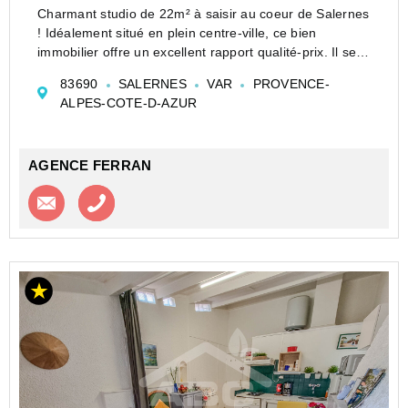
Charmant studio de 22m² à saisir au coeur de Salernes
! Idéalement situé en plein centre-ville, ce bien
immobilier offre un excellent rapport qualité-prix. Il se
situe au rez-de-chaussée d'un immeuble de 3 étages,
83690
SALERNES
VAR
PROVENCE-
avec une exposition Est pour profiter ple...
ALPES-COTE-D-AZUR
AGENCE FERRAN
Contacter l'agence
Appeler l’agence