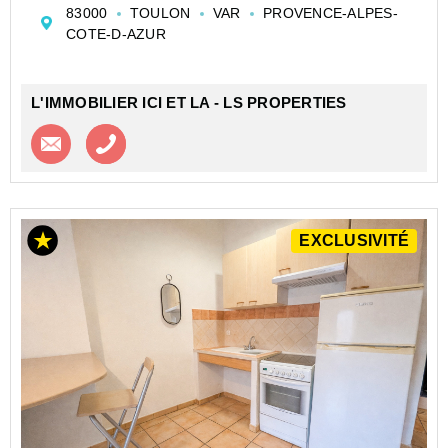
83000
TOULON
VAR
PROVENCE-ALPES-
salle d'eau avec WC, le tout bien agencé et é...
COTE-D-AZUR
L'IMMOBILIER ICI ET LA - LS PROPERTIES
Contacter l'agence
Appeler l’agence
EXCLUSIVITÉ