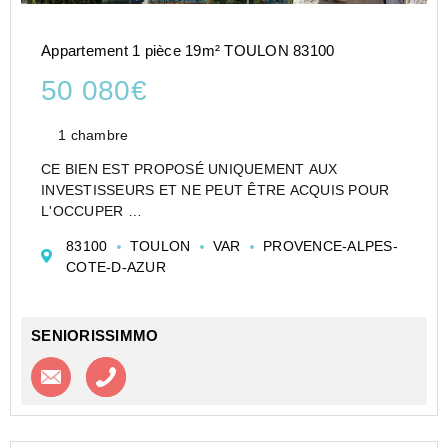
Appartement 1 pièce 19m² TOULON 83100
50 080€
1 chambre
CE BIEN EST PROPOSÉ UNIQUEMENT AUX
INVESTISSEURS ET NE PEUT ÊTRE ACQUIS POUR
L'OCCUPER
STUDIO DE 19 M² À TOULON EN RÉSIDENCE
83100
TOULON
VAR
PROVENCE-ALPES-
ÉTUDIANTE - LOT LMNP GÉRÉ PAR GARDEN & CITY
COTE-D-AZUR
- IDÉAL PREMIER INVESTISSEMENT
Un appartement de 19 m² situé au 2ème étage...
SENIORISSIMMO
Contacter l'agence
Appeler l’agence