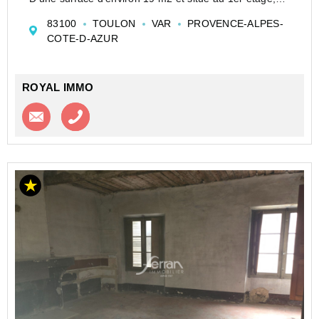
composé d'une pièce de vie, d'un coin cuisine, d'une
83100
TOULON
VAR
PROVENCE-ALPES-
salle d'eau avec WC.
COTE-D-AZUR
Le bien est vendu sous bail commercial,...
ROYAL IMMO
Contacter l'agence
Appeler l’agence