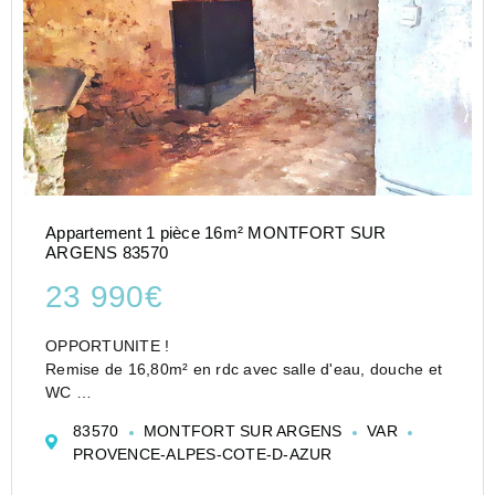
Appartement 1 pièce 16m² MONTFORT SUR
ARGENS 83570
23 990€
OPPORTUNITE !
Remise de 16,80m² en rdc avec salle d'eau, douche et
WC
Accord mairie pour transformation en studio et
83570
MONTFORT SUR ARGENS
VAR
agrandissement de la fenêtre actuelle
PROVENCE-ALPES-COTE-D-AZUR
Dans une rue calme et à proximité immédiate des
commodités.