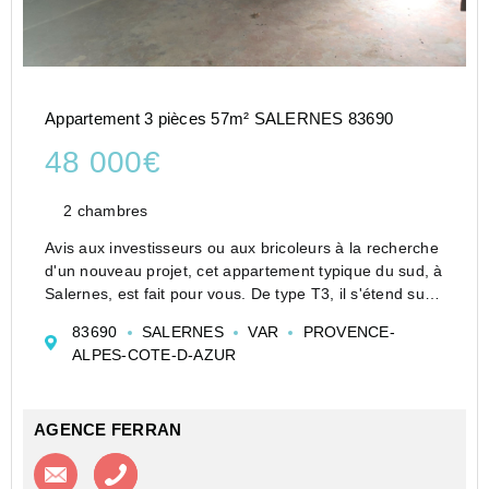
Appartement 3 pièces 57m² SALERNES 83690
48 000€
2 chambres
Avis aux investisseurs ou aux bricoleurs à la recherche
d'un nouveau projet, cet appartement typique du sud, à
Salernes, est fait pour vous. De type T3, il s'étend sur
57 m² et se situe au 3ème étage d'un charmant
83690
SALERNES
VAR
PROVENCE-
immeuble datant de 1800, préser...
ALPES-COTE-D-AZUR
AGENCE FERRAN
Contacter l'agence
Appeler l’agence