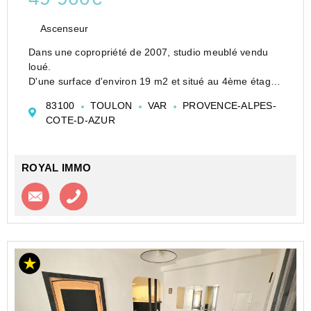
Ascenseur
Dans une copropriété de 2007, studio meublé vendu
loué.
D'une surface d'environ 19 m2 et situé au 4ème étage,
composé d'une pièce de vie, d'un coin cuisine, d'une
83100
TOULON
VAR
PROVENCE-ALPES-
salle d'eau avec WC.
COTE-D-AZUR
Le bien est vendu sous bail commercial...
ROYAL IMMO
Contacter l'agence
Appeler l’agence