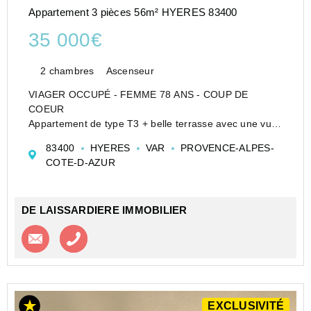
Appartement 3 pièces 56m² HYERES 83400
35 000€
2 chambres
Ascenseur
VIAGER OCCUPÉ - FEMME 78 ANS - COUP DE
COEUR
Appartement de type T3 + belle terrasse avec une vue
dégagée
83400
HYERES
VAR
PROVENCE-ALPES-
BOUQUET 35 000? FAI + 1000? DE RENTE VIAGERE
COTE-D-AZUR
Autre possibilité nous consulter - dossier photos et
videos sur demande -
(VENTE EN VIAGER OCCUPÉ...
DE LAISSARDIERE IMMOBILIER
Contacter l'agence
Appeler l’agence
EXCLUSIVITÉ