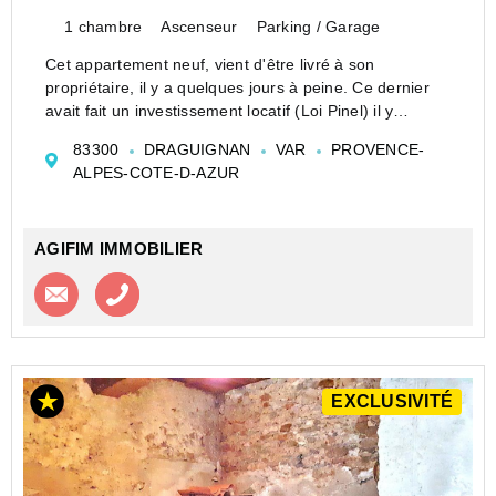
1 chambre
Ascenseur
Parking / Garage
Cet appartement neuf, vient d'être livré à son
propriétaire, il y a quelques jours à peine. Ce dernier
avait fait un investissement locatif (Loi Pinel) il y
rennonce pour des raisons familiale et revends
83300
DRAGUIGNAN
VAR
PROVENCE-
l'appartement.
ALPES-COTE-D-AZUR
Idéalement situé à proximit...
AGIFIM IMMOBILIER
Contacter l'agence
Appeler l’agence
EXCLUSIVITÉ