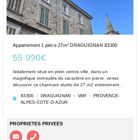
Appartement 1 pièce 27m² DRAGUIGNAN 83300
55 990€
Idéalement situé en plein centre-ville, dans un
magnifique immeuble de caractère en pierre, venez
découvrir ce charmant studio de 27 m2 entièrement
rénové avec goût.
83300
DRAGUIGNAN
VAR
PROVENCE-
Offrant un cadre de vie agréable, ce bien allie le cachet
ALPES-COTE-D-AZUR
de l'ancien au confort d�...
PROPRIETES PRIVEES
Contacter l'agence
Appeler l’agence