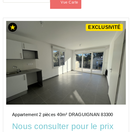
Vue Carte
(activé)
ACHAT
EXCLUSIVITÉ
APPARTEMENT
PROVENCE-
ALPES-
COTE-D-
AZUR
VAR
(83)
Appartement 2 pièces 40m² DRAGUIGNAN 83300
Nous consulter pour le prix