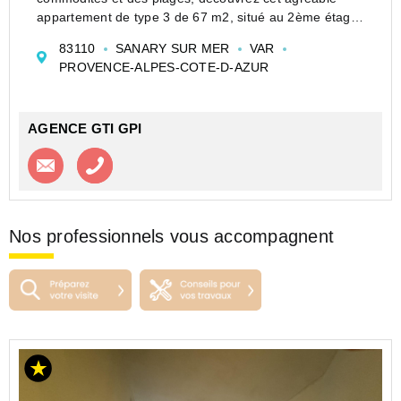
appartement de type 3 de 67 m2, situé au 2ème étage
d'une copropriété avec piscine bien entretenue (sans
83110
SANARY SUR MER
VAR
ascenseur).
PROVENCE-ALPES-COTE-D-AZUR
Il se compose d'un séjour...
AGENCE GTI GPI
Contacter l'agence
Appeler l’agence
Nos professionnels vous accompagnent