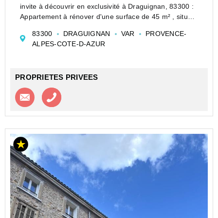
invite à découvrir en exclusivité à Draguignan, 83300 :
Appartement à rénover d'une surface de 45 m² , situé
rue des Chaudronniers .
83300
DRAGUIGNAN
VAR
PROVENCE-
Au 3eme étage de l'immeuble, l'appartement se com...
ALPES-COTE-D-AZUR
PROPRIETES PRIVEES
Contacter l'agence
Appeler l’agence