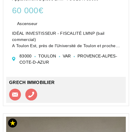
60 000€
Ascenseur
IDÉAL INVESTISSEUR - FISCALITÉ LMNP (bail
commercial)
A Toulon Est, près de l'Université de Toulon et proche
de toutes commodités, un studio de 17,69m2, au 3ème
83000
TOULON
VAR
PROVENCE-ALPES-
étage sur 6 avec ascenseur, entièrement équipé et
COTE-D-AZUR
meublé, composé d'un hall d'e...
GRECH IMMOBILIER
Contacter l'agence
Appeler l’agence