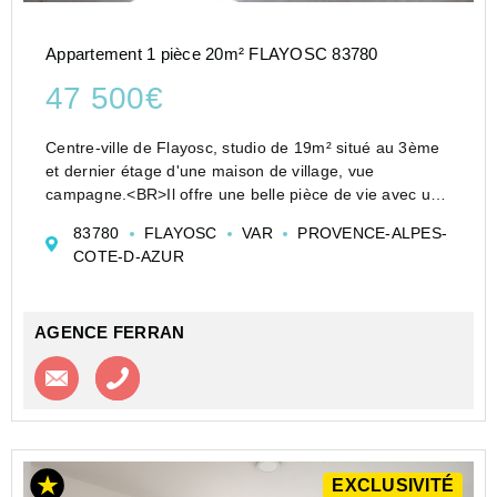
Appartement 1 pièce 20m² FLAYOSC 83780
47 500€
Centre-ville de Flayosc, studio de 19m² situé au 3ème
et dernier étage d'une maison de village, vue
campagne.<BR>Il offre une belle pièce de vie avec une
cuisine américaine et un espace indépendant avec
83780
FLAYOSC
VAR
PROVENCE-ALPES-
salle d'eau / Wc. Copropriété de 3 lots, ...
COTE-D-AZUR
AGENCE FERRAN
Contacter l'agence
Appeler l’agence
EXCLUSIVITÉ