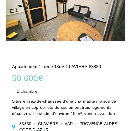
Appartement 1 pièce 18m² CLAVIERS 83830
50 000€
1 chambre
Situé en rez-de-chaussée d'une charmante maison de
village en copropriété de seulement trois logements,
découvrez ce studio d'environ 18 m², vendu avec deux
caves en sous-sol.
83830
CLAVIERS
VAR
PROVENCE-ALPES-
Fonctionnel et en bon état, il se compose d'une
COTE-D-AZUR