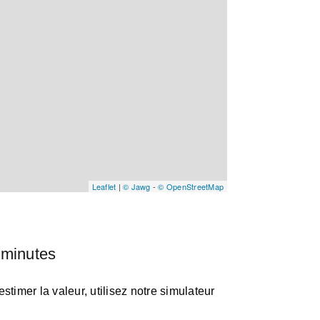
Leaflet
|
© Jawg
-
© OpenStreetMap
 minutes
timer la valeur, utilisez notre simulateur