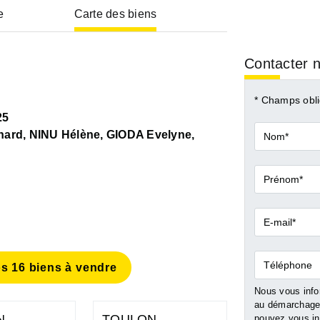
e
Carte des biens
Contacter n
* Champs obli
25
Nom*
ard, NINU Hélène, GIODA Evelyne,
Prénom*
E-
mail*
Téléphone
s 16 biens à vendre
Nous vous infor
au démarchage 
N
TOULON
TOULON
pouvez vous ins