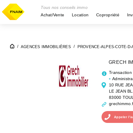
Tous nos conseils immo
Achat/Vente
Location
Copropriété
Inv
AGENCES IMMOBILIÈRES
PROVENCE-ALPES-COTE-D-
GRECH IM
Transaction
Administra
10 RUE JE
LE JEAN B
83000 TOU
grechimmo.f
Appeler
l’