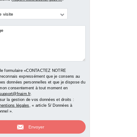
ment - 52
Vente Appartement - 98
Vente Appartemen
 visite
m²
m²
res
00 €
139 000 €
140 000 
 le formulaire «CONTACTEZ NOTRE
reconnais expressément que je consens au
mes données personnelles et que je dispose du
er mon consentement à tout moment en
support@fnaim.fr
.
sur la gestion de vos données et droits :
e bien
Voir le bien
Voir le b
entions légales
, « article 5/ Données à
nnel ».