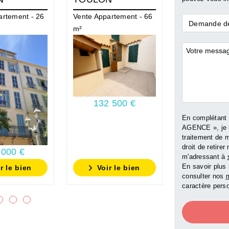
artement - 26
Vente Appartement - 66
Vente Apparte
Demande
Demande de
m²
m²
*
Commentai
132 500 €
135 0
En complétant
AGENCE », je 
traitement de 
droit de retir
 000 €
m'adressant à
En savoir plus 
r le bien
Voir le bien
Voir l
consulter nos
m
caractère perso