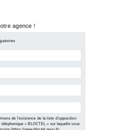
otre agence !
gatoires
mons de l’existence de la liste d’opposition
téléphonique « BLOCTEL » sur laquelle vous
TOULON
TOULON
crire (
https://www.bloctel.gouv.fr
).