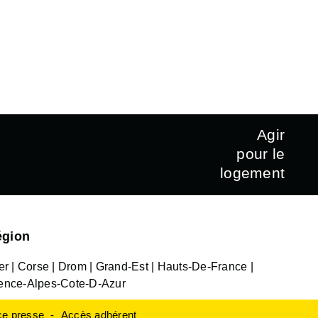
Agir
pour le
logement
égion
er
Corse
Drom
Grand-Est
Hauts-De-France
ence-Alpes-Cote-D-Azur
e presse
Accès adhérent