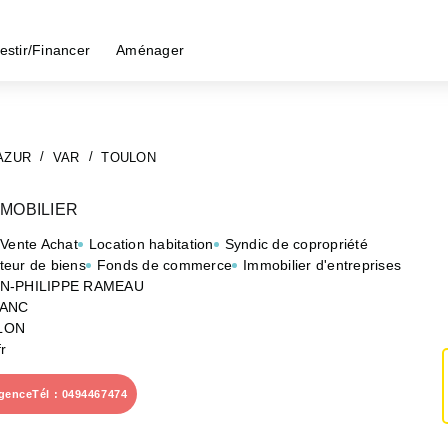
estir/Financer
Aménager
AZUR
VAR
TOULON
MOBILIER
 Vente Achat
Location habitation
Syndic de copropriété
teur de biens
Fonds de commerce
Immobilier d'entreprises
AN-PHILIPPE RAMEAU
LANC
LON
r
agence
Tél : 0494467474