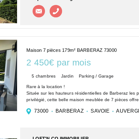
Contacter l'agence
Appeler l'agence
Maison 7 pièces 179m² BARBERAZ 73000
2 450€ par mois
5 chambres
Jardin
Parking / Garage
Rare à la location !
Située sur les hauteurs résidentielles de Barberaz les
privilégié, cette belle maison meublée de 7 pièces offre
proximité de Chambé...
73000
BARBERAZ
SAVOIE
AUVERG
LOFT'N CO IMMOBILIER