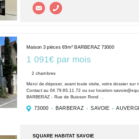
Contacter l'agence
Appeler l'agence
Maison 3 pièces 69m² BARBERAZ 73000
1 091€ par mois
2 chambres
Merci de déposer, avant toute visite, votre dossier su
Contact au 04.79.85.11.72 ou sur location-savoie@squ
BARBERAZ - Rue de Buisson Rond
Sur un terrain arboré clôturé, charm...
73000
BARBERAZ
SAVOIE
AUVERG
SQUARE HABITAT SAVOIE