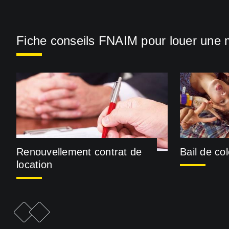
Fiche conseils FNAIM pour louer une 
Renouvellement contrat de
Bail de co
location
e
F
i
c
h
e
p
r
é
c
é
d
e
n
t
F
i
c
h
e
s
u
i
v
a
n
t
e