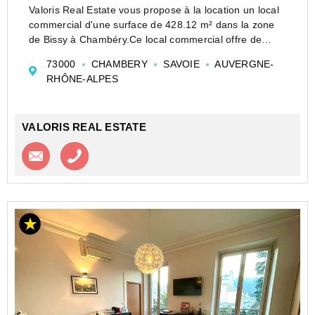
Valoris Real Estate vous propose à la location un local
commercial d'une surface de 428.12 m² dans la zone
de Bissy à Chambéry.Ce local commercial offre de
beaux volumes avec de grandes vitrines, des
73000
CHAMBERY
SAVOIE
AUVERGNE-
prestations de qualité et des places de stationnement
RHÔNE-ALPES
p...
VALORIS REAL ESTATE
Contacter l'agence
Appeler l’agence