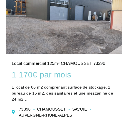
Local commercial 129m² CHAMOUSSET 73390
1 170€ par mois
1 local de 86 m2 comprenant surface de stockage, 1
bureau de 15 m2, des sanitaires et une mezzanine de
24 m2.
1 2ème local accolé de 43 m2.
73390
CHAMOUSSET
SAVOIE
Accès avec porte sectionnelle électrique de 3 m x 3 m
AUVERGNE-RHÔNE-ALPES
pour les 2 locaux.
Zone extérieure (parking, stockage ...