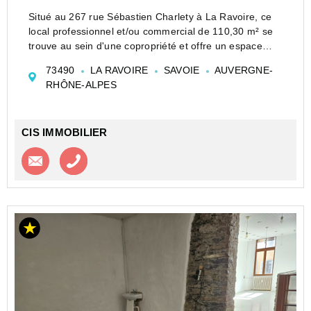
Situé au 267 rue Sébastien Charlety à La Ravoire, ce
local professionnel et/ou commercial de 110,30 m² se
trouve au sein d'une copropriété et offre un espace
fonctionnel pour accueillir votre activité.
73490
LA RAVOIRE
SAVOIE
AUVERGNE-
Il se compose de trois bureaux, d'une réserv...
RHÔNE-ALPES
CIS IMMOBILIER
Contacter l'agence
Appeler l’agence