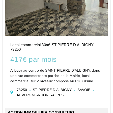
Local commercial 80m² ST PIERRE D ALBIGNY
73250
417€ par mois
A louer au centre de SAINT PIERRE D'ALBIGNY, dans
une rue commerçante porche de la Mairie, local
commercial sur 2 niveaux composé au RDC d'une
pièce de 16.4 m² avec vitrine et à l'étage d'un espace
73250
ST PIERRE D ALBIGNY
SAVOIE
de 64.2 m². Chauffage individuel électriqu...
AUVERGNE-RHÔNE-ALPES
ACTION IMMOBILIER CONSULTING