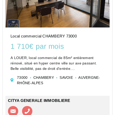
Local commercial CHAMBERY 73000
1 710€ par mois
A LOUER, local commercial de 85m² entièrement
rénové, situé en hyper centre ville sur axe passant.
Belle visibilité, pas de droit d'entrée.
Disponible rapidement.
73000
CHAMBERY
SAVOIE
AUVERGNE-
Loyer de 1 710,00 euros par mois charges comprises
RHÔNE-ALPES
dont 30,00 euros par mois de p...
CITYA GENERALE IMMOBILIERE
Contacter l'agence
Appeler l’agence