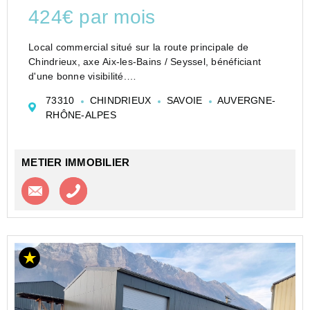
424€ par mois
Local commercial situé sur la route principale de
Chindrieux, axe Aix-les-Bains / Seyssel, bénéficiant
d'une bonne visibilité.
Le local se compose d'une réserve avec point d'eau,
73310
CHINDRIEUX
SAVOIE
AUVERGNE-
un couloir de distribution avec wc, une arrière boutique
RHÔNE-ALPES
avec p...
METIER IMMOBILIER
Contacter l'agence
Appeler l’agence