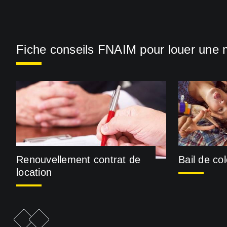
Fiche conseils FNAIM pour louer une 
Renouvellement contrat de
Bail de co
location
e
F
i
c
h
e
p
r
é
c
é
d
e
n
t
F
i
c
h
e
s
u
i
v
a
n
t
e