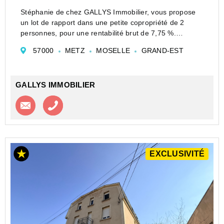
Stéphanie de chez GALLYS Immobilier, vous propose
un lot de rapport dans une petite copropriété de 2
personnes, pour une rentabilité brut de 7,75 %.
Situé rue des Ponts des Morts, à proximité immédiate
57000
METZ
MOSELLE
GRAND-EST
de l'université et du centre ville, ce lot de copr...
GALLYS IMMOBILIER
Contacter l'agence
Appeler l’agence
EXCLUSIVITÉ