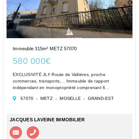
Immeuble 315m² METZ 57070
580 000€
EXCLUSIVITÉ JLI! Route de Vallières, proche
commerces, transports,... Immeuble de rapport
indépendant en monopropriété comprenant 6
logements (3 F2, 2 F3 et 1 F4), développant une
57070
METZ
MOSELLE
GRAND-EST
surface habitable de 315m2, niveau de sous-sol,
parkings. Le tout sur une parcel...
JACQUES LAVEINE IMMOBILIER
Contacter l'agence
Appeler l’agence