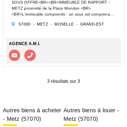
SOUS OFFRE<BR><BR>IMMEUBLE DE RAPPORT -
METZ proximité de la Place Mondon.<BR>
<BR>L'immeuble comprends : un sous sol comprenant
des caves, un rez de chaussée ainsi que de 5 étages.
57000
METZ
MOSELLE
GRAND-EST
<BR><BR>Au RDC: deux commerces de 90,95...
AGENCE A.M.I.
Contacter l'agence
Appeler l’agence
3 résultats sur 3
Autres biens à acheter
Autres biens à louer -
- Metz (57070)
Metz (57070)