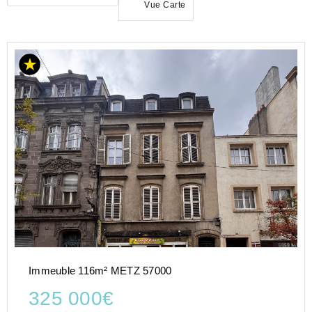
Vue Carte
ACHAT
IMMEUBLE
GRAND-
EST
MOSELLE
(57)
METZ
(57070)
Immeuble 116m² METZ 57000
325 000€