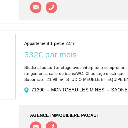
Contacter l'agence
Appeler l'agence
Appartement 1 pièce 22m²
332€ par mois
Studio situé au 1er étage avec interphone comprenant :
rangements, salle de bains/WC. Chauffage électrique.
Superficie : 21,98 m² -STUDIO MEUBLE ET EQUIPE
TOUTES COMMOD...
71300
MONTCEAU LES MINES
SAONE-
AGENCE IMMOBILIERE PACAUT
Contacter l'agence
Appeler l'agence