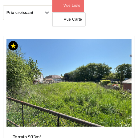
Vue Liste
(activé)
Trier
Prix croissant
par
Vue Carte
ACHAT
TERRAIN
BOURGOGNE-
FRANCHE-
COMTÉ
SAONE-
ET-
LOIRE
(71)
MONTCEAU
LES MINES
(71300)
Terrain 933m²