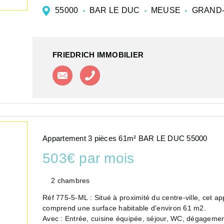
55000
BAR LE DUC
MEUSE
GRAND-
FRIEDRICH IMMOBILIER
Contacter l'agence
Appeler l'agence
Appartement 3 pièces 61m² BAR LE DUC 55000
503€ par mois
2 chambres
Réf 775-5-ML : Situé à proximité du centre-ville, cet appartement est situé au 3ème étage d'un immeuble, il
comprend une surface habitable d'environ 61 m2.
Avec : Entrée, cuisine équipée, séjour, WC, dégagemen