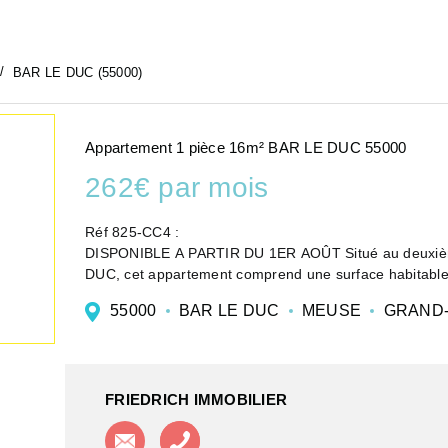
BAR LE DUC (55000)
Appartement 1 pièce 16m² BAR LE DUC 55000
262€ par mois
Réf 825-CC4 :
DISPONIBLE A PARTIR DU 1ER AOÛT Situé au deuxième étage d'un immeuble en plein centre-ville de BAR-LE-
DUC, cet appartement comprend une surface habitable d'environ 16 m2. Avec : En
kitchenette, salle d&...
55000
BAR LE DUC
MEUSE
GRAND-
FRIEDRICH IMMOBILIER
Contacter l'agence
Appeler l'agence