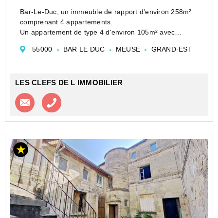
Bar-Le-Duc, un immeuble de rapport d'environ 258m²
comprenant 4 appartements.
Un appartement de type 4 d'environ 105m² avec
entrée, séjour ouvert sur cuisine, trois chambres, salle
55000
BAR LE DUC
MEUSE
GRAND-EST
d'eau, wc, terrasse, cave, terrain.
Un appartement de type...
LES CLEFS DE L IMMOBILIER
Contacter l'agence
Appeler l’agence