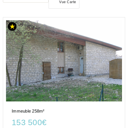
Vue Carte
ACHAT
IMMEUBLE
GRAND-
EST
MEUSE
(55)
BAR
LE
DUC
(55000)
Immeuble 258m²
153 500€