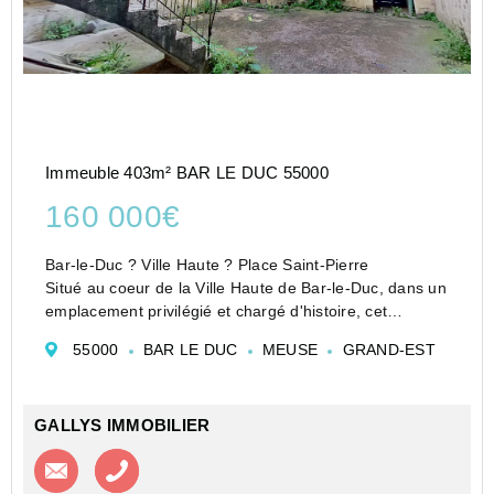
Immeuble 403m² BAR LE DUC 55000
160 000€
Bar-le-Duc ? Ville Haute ? Place Saint-Pierre
Situé au coeur de la Ville Haute de Bar-le-Duc, dans un
emplacement privilégié et chargé d'histoire, cet
immeuble de caractère séduit avant tout par son
55000
BAR LE DUC
MEUSE
GRAND-EST
charme, son organisation autour de cours et son
envir...
GALLYS IMMOBILIER
Contacter l'agence
Appeler l’agence