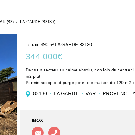
AR (83)
LA GARDE (83130)
Terrain 490m² LA GARDE 83130
344 000€
Dans un secteur au calme absolu, non loin du centre vil
m2 plat.
Permis accepté et purgé pour une maison de 120 m2 + p
Terrain viabilisé : tout ...
83130
LA GARDE
VAR
PROVENCE-A
IBOX
Contacter l'agence
Appeler l'agence