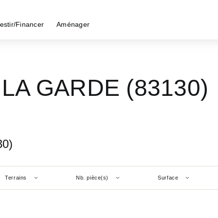
estir/Financer
Aménager
 - LA GARDE (83130)
30)
Terrains
Nb. pièce(s)
Surface