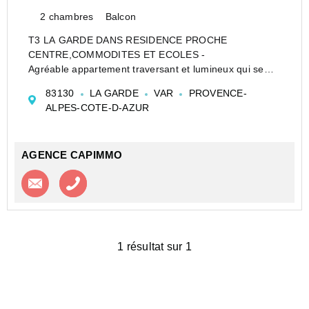
2 chambres
Balcon
T3 LA GARDE DANS RESIDENCE PROCHE
CENTRE,COMMODITES ET ECOLES -
Agréable appartement traversant et lumineux qui se
trouve au premier étage (sans ascenseur) et qui
83130
LA GARDE
VAR
PROVENCE-
comprend :
ALPES-COTE-D-AZUR
Un séjour ouvrant sur un agréable balcon exposé Sud,
une cuisine ouvrant sur l...
AGENCE CAPIMMO
Contacter l'agence
Appeler l’agence
1 résultat sur 1