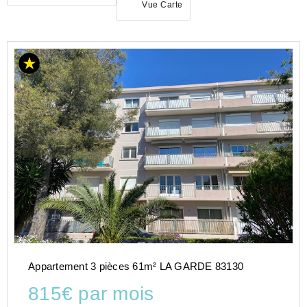
Vue Carte
LOCATION
APPARTEMENT
PROVENCE-
ALPES-
COTE-D-
AZUR
VAR
(83)
LA
GARDE
(83130)
Appartement 3 pièces 61m² LA GARDE 83130
815€ par mois