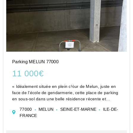
Parking MELUN 77000
11 000€
« Idéalement située en plein c½ur de Melun, juste en
face de l'école de gendarmerie, cette place de parking
en sous-sol dans une belle résidence récente et
sécurisée vous offre confort et praticité. SI vous habitez
77000
MELUN
SEINE-ET-MARNE
ILE-DE-
juste à côté et vous ne savez jamais où ...
FRANCE