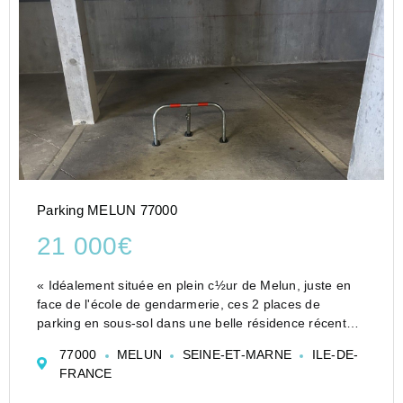
Parking MELUN 77000
21 000€
« Idéalement située en plein c½ur de Melun, juste en
face de l'école de gendarmerie, ces 2 places de
parking en sous-sol dans une belle résidence récente
et sécurisée vous offre confort et praticité. SI vous
77000
MELUN
SEINE-ET-MARNE
ILE-DE-
habitez juste à côté et vous ne savez jamais où...
FRANCE