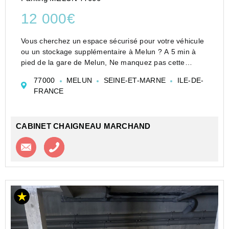
12 000€
Vous cherchez un espace sécurisé pour votre véhicule
ou un stockage supplémentaire à Melun ? A 5 min à
pied de la gare de Melun, Ne manquez pas cette
opportunité !
77000
MELUN
SEINE-ET-MARNE
ILE-DE-
Dans une résidence sécurisée située rue Dajot, ce box
FRANCE
fermé de 12m2 environ offre :
Accès...
CABINET CHAIGNEAU MARCHAND
Contacter l'agence
Appeler l’agence