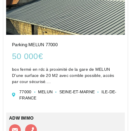
Parking MELUN 77000
50 000€
box fermé en rdc à proximité de la gare de MELUN
D'une surface de 20 M2 avec comble possible, accès
par cour sécurisé.
contactez moi au 0677382807
77000
MELUN
SEINE-ET-MARNE
ILE-DE-
www.adw-immo.fr
FRANCE
ADW IMMO
Contacter l'agence
Appeler l’agence