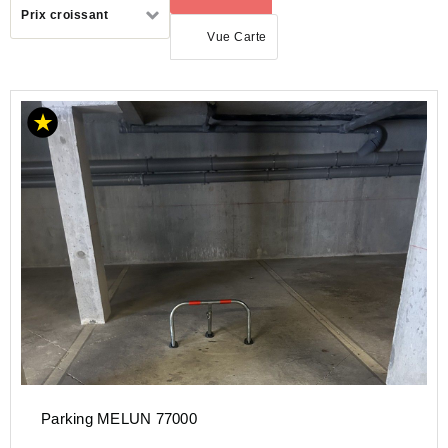
Trier
Prix croissant
par
Vue Carte
ACHAT
PARKING
ILE-
DE-
FRANCE
SEINE-
ET-
MARNE
(77)
MELUN
(77000)
Parking MELUN 77000