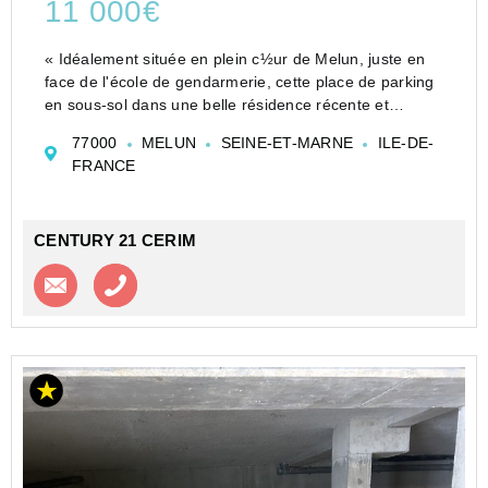
11 000€
« Idéalement située en plein c½ur de Melun, juste en
face de l'école de gendarmerie, cette place de parking
en sous-sol dans une belle résidence récente et
sécurisée vous offre confort et praticité. SI vous habitez
77000
MELUN
SEINE-ET-MARNE
ILE-DE-
juste à côté et vous ne savez jamais où ...
FRANCE
CENTURY 21 CERIM
Contacter l'agence
Appeler l’agence