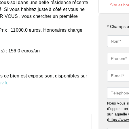
sous-sol dans une belle résidence récente
Site et ho
té. SI vous habitez juste à côté et vous ne
R VOUS , vous chercher un première
* Champs ob
 Prix : 11000.0 euros, Honoraires charge
Nom*
s) : 156.0 euros/an
Prénom*
E-
ls ce bien est exposé sont disponibles sur
mail*
v.fr
.
Téléphon
Nous vous in
d’oppositio
sur laquelle
(
https://www.