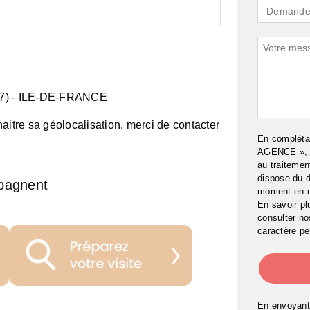
Demande
Demande 
*
Commenta
7)
- ILE-DE-FRANCE
aitre sa géolocalisation, merci de contacter
En complét
AGENCE », j
au traitemen
dispose du d
pagnent
moment en 
En savoir pl
consulter n
caractère pe
En envoyant