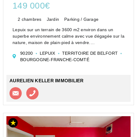
149 000€
2 chambres
Jardin
Parking / Garage
Lepuix sur un terrain de 3600 m2 environ dans un
superbe environnement calme avec vue dégagée sur la
nature, maison de plain-pied à vendre.
Dans la commune de Lepuix, devenez propriétaire
90200
LEPUIX
TERRITOIRE DE BELFORT
immobilier avec cette maison accompagnée de 2
BOURGOGNE-FRANCHE-COMTÉ
chambres avec comble e...
AURELIEN KELLER IMMOBILIER
Contacter l'agence
Appeler l’agence