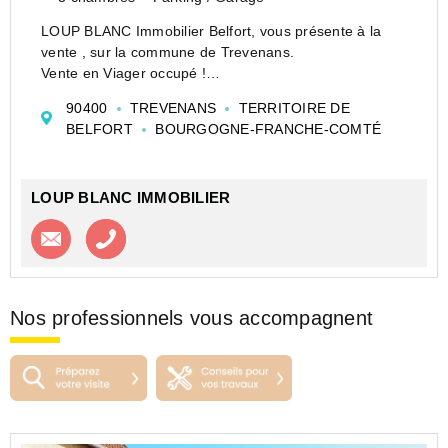
LOUP BLANC Immobilier Belfort, vous présente à la
vente , sur la commune de Trevenans.
Vente en Viager occupé !
Une maison de plain-pied de 109 m2 sur 83 ares de
90400
TREVENANS
TERRITOIRE DE
terrain sans vis-à-vis, qui comprend une entrée, une
BELFORT
BOURGOGNE-FRANCHE-COMTÉ
cuisine indépendante, une grande pièce ...
LOUP BLANC IMMOBILIER
Contacter l'agence
Appeler l’agence
Nos professionnels vous accompagnent