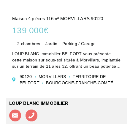
Maison 4 pièces 116m² MORVILLARS 90120
139 000€
2 chambres
Jardin
Parking / Garage
LOUP BLANC Immobilier BELFORT vous présente
cette maison sur sous-sol située à Morvillars, implantée
sur un terrain de 11 ares 32, offrant un beau potentiel
pour les amateurs de rénovation et de projets à
90120
MORVILLARS
TERRITOIRE DE
personnaliser.
BELFORT
BOURGOGNE-FRANCHE-COMTÉ
Dès l'entrée, vous découvrirez u...
LOUP BLANC IMMOBILIER
Contacter l'agence
Appeler l’agence