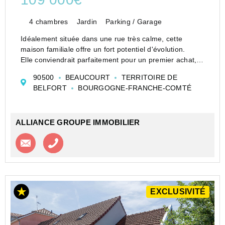
4 chambres
Jardin
Parking / Garage
Idéalement située dans une rue très calme, cette
maison familiale offre un fort potentiel d'évolution.
Elle conviendrait parfaitement pour un premier achat,
un bricoleur ou un investisseur (possibilité de créer
90500
BEAUCOURT
TERRITOIRE DE
deux logements).
BELFORT
BOURGOGNE-FRANCHE-COMTÉ
Construction en pie...
ALLIANCE GROUPE IMMOBILIER
Contacter l'agence
Appeler l’agence
EXCLUSIVITÉ