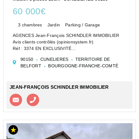
60 000€
3 chambres
Jardin
Parking / Garage
AGENCES Jean-François SCHINDLER IMMOBILIER
Avis clients contrôlés (opinionsystem.fr)
Réf : 3374 EN EXCLUSIVITÉ
Région MONTREUX-CHÂTEAU
90150
CUNELIERES
TERRITOIRE DE
Maison de village mitoyenne d'un coté à rénover, avec
BELFORT
BOURGOGNE-FRANCHE-COMTÉ
garage et dépendance. Située au calme en impasse
JEAN-FRANÇOIS SCHINDLER IMMOBILIER
Contacter l'agence
Appeler l’agence