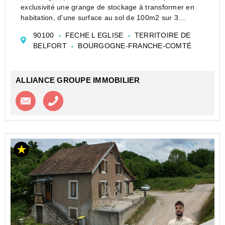
exclusivité une grange de stockage à transformer en
habitation, d'une surface au sol de 100m2 sur 3
niveaux avec un terrain attenant de 1000 m2.Grange
90100
FECHE L EGLISE
TERRITOIRE DE
non raccordée aux viabilités mais très proches. Idéal
BELFORT
BOURGOGNE-FRANCHE-COMTÉ
p...
ALLIANCE GROUPE IMMOBILIER
Contacter l'agence
Appeler l’agence