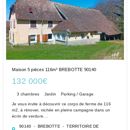
Maison 5 pièces 116m² BREBOTTE 90140
132 000€
3 chambres
Jardin
Parking / Garage
Je vous invite à découvrir ce corps de ferme de 116
m2, à rénover, nichée en pleine campagne dans un
écrin de verdure.
La partie habitation d'une superficie totale de 116m2
90140
BREBOTTE
TERRITOIRE DE
comprend au RDC un salon séjour de 27m2 , une