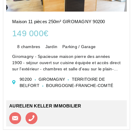
Maison 11 pièces 250m² GIROMAGNY 90200
149 000€
8 chambres
Jardin
Parking / Garage
Giromagny - Spacieuse maison pierre des années
1900 - séjour ouvert sur cuisine équipée et accès direct
sur l'extérieur - chambres et salle d'eau sur le plain-
pied - 8 chambres - - parquets et moulures - triple
90200
GIROMAGNY
TERRITOIRE DE
sanitaires - chauffage par pompe à cha...
BELFORT
BOURGOGNE-FRANCHE-COMTÉ
AURELIEN KELLER IMMOBILIER
Contacter l'agence
Appeler l’agence