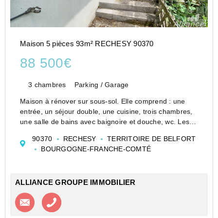
Maison 5 pièces 93m² RECHESY 90370
88 500€
3 chambres
Parking / Garage
Maison à rénover sur sous-sol. Elle comprend : une
entrée, un séjour double, une cuisine, trois chambres,
une salle de bains avec baignoire et douche, wc. Les
combles sont aménageables pour 2/3 chambres. Sous-
90370
RECHESY
TERRITOIRE DE BELFORT
sol avec 3 garages. chauffage central fuel. Particu...
BOURGOGNE-FRANCHE-COMTÉ
ALLIANCE GROUPE IMMOBILIER
Contacter l'agence
Appeler l’agence