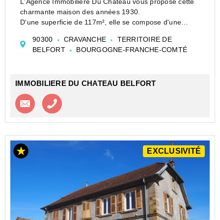
L'Agence Immobilière Du Château vous propose cette
charmante maison des années 1930.
D'une superficie de 117m², elle se compose d'une
entrée, d'une spacieuse cuisine avec accès sur une
90300
CRAVANCHE
TERRITOIRE DE
véranda et sur le jardin, d'une pièce à vivre ...
BELFORT
BOURGOGNE-FRANCHE-COMTÉ
IMMOBILIERE DU CHATEAU BELFORT
Contacter l'agence
Appeler l’agence
EXCLUSIVITÉ