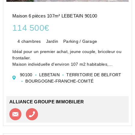
Maison 6 pièces 107m² LEBETAIN 90100
114 500€
4 chambres
Jardin
Parking / Garage
Idéal pour un premier achat, jeune couple, bricoleur ou
frontalier.
Maison individuelle d'environ 107 m2 habitables,
édifiée dans les années 60. Construction traditionnelle
90100
LEBETAIN
TERRITOIRE DE BELFORT
avec double dalle béton et charpente rénovée.
BOURGOGNE-FRANCHE-COMTÉ
Au rez-de-chaussée : sas d&#...
ALLIANCE GROUPE IMMOBILIER
Contacter l'agence
Appeler l’agence