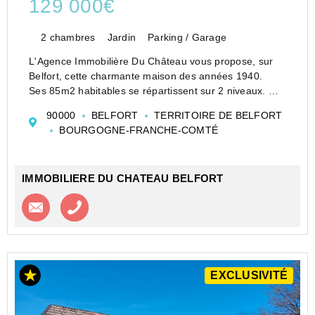
129 000€
2 chambres
Jardin
Parking / Garage
L'Agence Immobilière Du Château vous propose, sur
Belfort, cette charmante maison des années 1940.
Ses 85m2 habitables se répartissent sur 2 niveaux.
Au rez de chaussée, un sas d'entrée donne accès à la
90000
BELFORT
TERRITOIRE DE BELFORT
cuisine, ouverte sur une agréable pièce...
BOURGOGNE-FRANCHE-COMTÉ
IMMOBILIERE DU CHATEAU BELFORT
Contacter l'agence
Appeler l’agence
EXCLUSIVITÉ