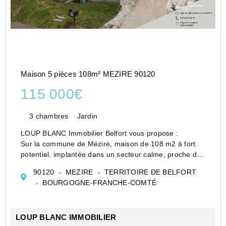
Maison 5 pièces 108m² MEZIRE 90120
115 000€
3 chambres
Jardin
LOUP BLANC Immobilier Belfort vous propose :
Sur la commune de Méziré, maison de 108 m2 à fort
potentiel, implantée dans un secteur calme, proche des
commodités.
90120
MEZIRE
TERRITOIRE DE BELFORT
Au rez-de-chaussée, vous trouverez une cuisine
BOURGOGNE-FRANCHE-COMTÉ
indépendante, une salle à manger, un salon, u...
LOUP BLANC IMMOBILIER