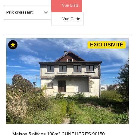
Vue Liste
(activé)
Trier
Prix croissant
par
Vue Carte
EXCLUSIVITÉ
ACHAT
MAISON
BOURGOGNE-
FRANCHE-
COMTÉ
TERRITOIRE
DE
BELFORT
(90)
Maison 5 pièces 138m² CUNELIERES 90150