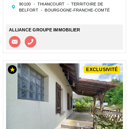
maison à rénover avec une grangerie non attenante,
90100
THIANCOURT
TERRITOIRE DE
pleine de potentiel !
BELFORT
BOURGOGNE-FRANCHE-COMTÉ
Points forts :
Rez-de-chaussée : Une entrée, ...
ALLIANCE GROUPE IMMOBILIER
Contacter l'agence
Appeler l’agence
EXCLUSIVITÉ