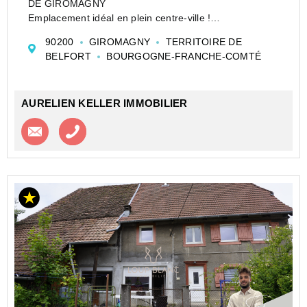
DE GIROMAGNY
Emplacement idéal en plein centre-ville !
Découvrez cet immeuble de charme offrant un fort
90200
GIROMAGNY
TERRITOIRE DE
potentiel, composé de :
BELFORT
BOURGOGNE-FRANCHE-COMTÉ
Un local commercial de 62 m2 au rez-de-chaussée,
parfait pour une activité profes...
AURELIEN KELLER IMMOBILIER
Contacter l'agence
Appeler l’agence