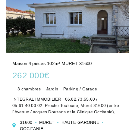
Maison 4 pièces 102m² MURET 31600
262 000€
3 chambres
Jardin
Parking / Garage
INTEGRAL IMMOBILIER : 06.82.73.55.60 /
05.61.40.03.02. Proche Toulouse, Muret 31600 (entre
l'Avenue Jacques Douzans et la Clinique Occitanie), au
sein d'une zone résidentielle, une maison de plain-pied
31600
MURET
HAUTE-GARONNE
T4 de 102m2 habitable, avec garage indépendant (...
OCCITANIE