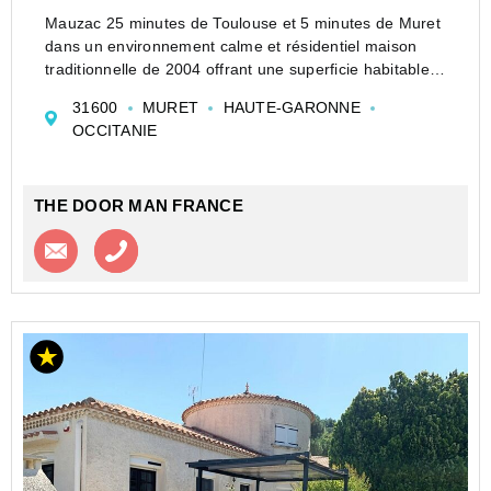
Mauzac 25 minutes de Toulouse et 5 minutes de Muret
dans un environnement calme et résidentiel maison
traditionnelle de 2004 offrant une superficie habitable
d'environ 286 m² sur une parcelle de 1 643 m² avec
31600
MURET
HAUTE-GARONNE
piscine.
OCCITANIE
Vous disposerez au rez-de-chaussé...
THE DOOR MAN FRANCE
Contacter l'agence
Appeler l’agence