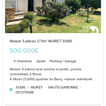
Maison 5 pièces 172m² MURET 31600
500 000€
4 chambres
Jardin
Parking / Garage
Maison 5 pièces avec piscine et jardin, proche
commodités à Muret
À Muret (31600),quartier du Barry, maison individuelle
5 pièces située à proximité des écoles (maternelle,
31600
MURET
HAUTE-GARONNE
primaire, collège, lycée), des commerces, du centre-
OCCITANIE
ville, de la gare et des struct...