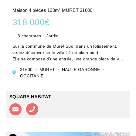
Maison 4 pièces 100m² MURET 31600
318 000€
3 chambres
Jardin
Sur la commune de Muret Sud, dans un lotissement,
venez découvrir cette villa T4 de plain-pied.
Elle se compose d'une entrée, une grande pièce de vie
lumineuse donnant sur une terrasse. Cuisine
31600
MURET
HAUTE-GARONNE
indépendante aménagée avec accès au garage.
OCCITANIE
Le coin n...
SQUARE HABITAT
Contacter l'agence
Appeler l’agence