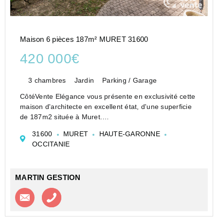
Maison 6 pièces 187m² MURET 31600
420 000€
3 chambres
Jardin
Parking / Garage
CôtéVente Elégance vous présente en exclusivité cette
maison d'architecte en excellent état, d'une superficie
de 187m2 située à Muret.
Visite virtuelle disponible. Veuillez nous contacter.
31600
MURET
HAUTE-GARONNE
Construite en 2004 sur un terrain piscinable, arboré
OCCITANIE
et...
MARTIN GESTION
Contacter l'agence
Appeler l’agence