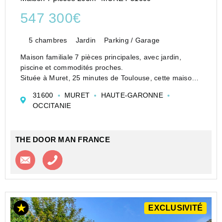
547 300€
5 chambres
Jardin
Parking / Garage
Maison familiale 7 pièces principales, avec jardin,
piscine et commodités proches.
Située à Muret, 25 minutes de Toulouse, cette maison
familiale bénéficie d'un emplacement idéal, à proximité
31600
MURET
HAUTE-GARONNE
des écoles (maternelle, primaire, collège, lycée), des
OCCITANIE
crèc...
THE DOOR MAN FRANCE
Contacter l'agence
Appeler l’agence
EXCLUSIVITÉ