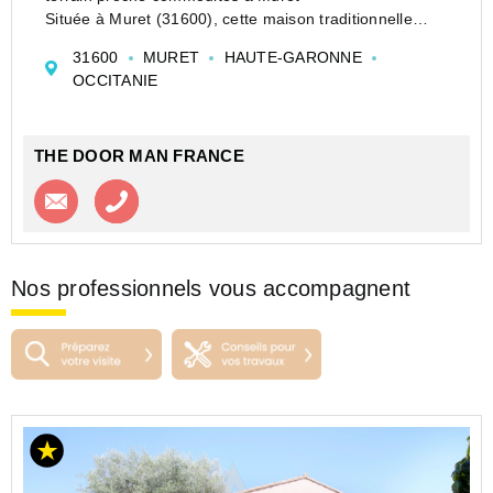
Située à Muret (31600), cette maison traditionnelle
construite en 1975 bénéficie d'un environnement
31600
MURET
HAUTE-GARONNE
pratique, à proximité des écoles (maternelle, primaire,
OCCITANIE
collège, l...
THE DOOR MAN FRANCE
Contacter l'agence
Appeler l’agence
Nos professionnels vous accompagnent