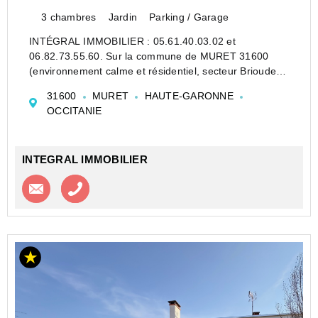
3 chambres
Jardin
Parking / Garage
INTÉGRAL IMMOBILIER : 05.61.40.03.02 et
06.82.73.55.60. Sur la commune de MURET 31600
(environnement calme et résidentiel, secteur Brioudes,
à 1km du Lycée Pierre d'Aragon), une maison
31600
MURET
HAUTE-GARONNE
individuelle plain-pied T5 de 138m2 habitable, sur
OCCITANIE
1000m2 de parcelle....
INTEGRAL IMMOBILIER
Contacter l'agence
Appeler l’agence