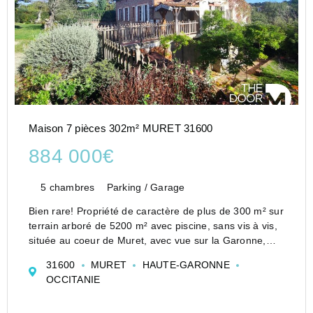
Maison 7 pièces 302m² MURET 31600
884 000€
5 chambres
Parking / Garage
Bien rare! Propriété de caractère de plus de 300 m² sur
terrain arboré de 5200 m² avec piscine, sans vis à vis,
située au coeur de Muret, avec vue sur la Garonne,
proche de toutes commodités.
31600
MURET
HAUTE-GARONNE
Vous serez séduit par son beau séjour lumineux avec
OCCITANIE
son balcon c...