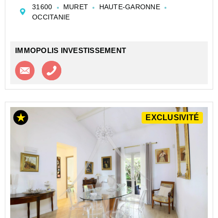
cadre de vie rare, mêlant authenticité, confort moderne
31600
MURET
HAUTE-GARONNE
et potentiel de développement exceptionnel. Le tout, ...
OCCITANIE
IMMOPOLIS INVESTISSEMENT
Contacter l'agence
Appeler l’agence
EXCLUSIVITÉ