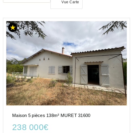
Vue Carte
ACHAT
MAISON
OCCITANIE
HAUTE-
GARONNE
(31)
MURET
(31600)
Maison 5 pièces 138m² MURET 31600
238 000€