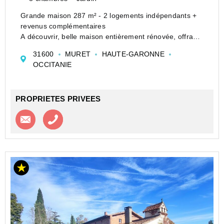
Grande maison 287 m² - 2 logements indépendants +
revenus complémentaires
A découvrir, belle maison entièrement rénovée, offrant
environ 287 m² habitables, idéale pour résidence
31600
MURET
HAUTE-GARONNE
principale et revenus complémentaires ou projet
OCCITANIE
familial.
Description
...
PROPRIETES PRIVEES
Contacter l'agence
Appeler l’agence