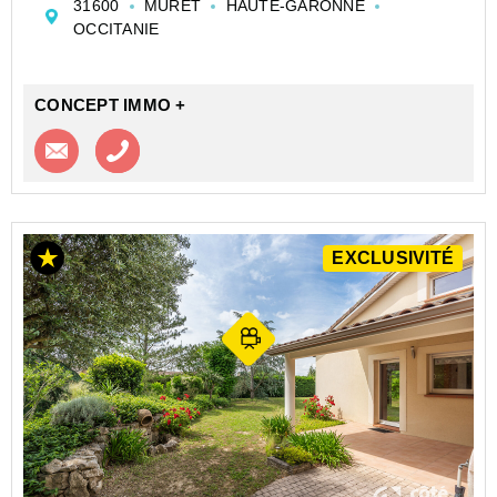
31600
MURET
HAUTE-GARONNE
Architecture Unique, prestations de qualité.
OCCITANIE
Le rez-de-chaussée présente une entrée spacieuse ...
CONCEPT IMMO +
Contacter l'agence
Appeler l’agence
EXCLUSIVITÉ