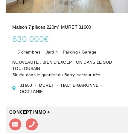
Maison 7 pièces 220m² MURET 31600
630 000€
5 chambres
Jardin
Parking / Garage
NOUVEAUTÉ : BIEN D'EXCEPTION DANS LE SUD
TOULOUSAIN
Située dans le quartier du Barry, secteur très
recherché, à proximité de toutes les commodités à
31600
MURET
HAUTE-GARONNE
pied, cette magnifique maison de 220 m² offre une
OCCITANIE
qualité de vie exceptionnelle et confortable.
El...
CONCEPT IMMO +
Contacter l'agence
Appeler l’agence