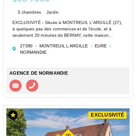
3 chambres
Jardin
EXCLUSIVITÉ - Située à MONTREUIL L'ARGILLÉ (27),
à quelques pas des commerces et de l'école, et à
seulement 20 minutes de BERNAY, cette maison
propose un cadre de vie pratique et agréable. Elle est
27390
MONTREUIL L ARGILLE
EURE
entourée d'un terrain de 1209 m² et offre 98 m²...
NORMANDIE
AGENCE DE NORMANDIE
Contacter l'agence
Appeler l’agence
EXCLUSIVITÉ