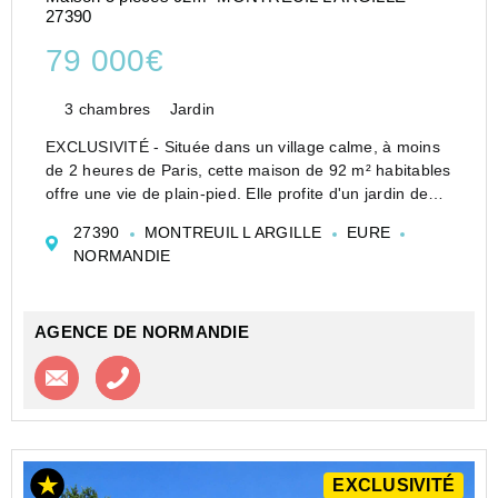
27390
79 000€
3 chambres
Jardin
EXCLUSIVITÉ - Située dans un village calme, à moins
de 2 heures de Paris, cette maison de 92 m² habitables
offre une vie de plain-pied. Elle profite d'un jardin de
1224 m² et se compose de : cuisine équipée rustique
27390
MONTREUIL L ARGILLE
EURE
avec espace repas, salon avec cheminée,...
NORMANDIE
AGENCE DE NORMANDIE
Contacter l'agence
Appeler l’agence
EXCLUSIVITÉ