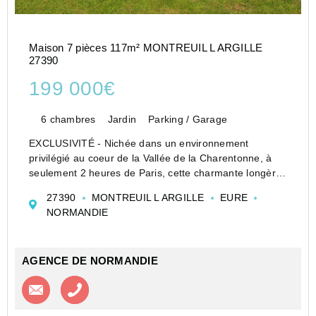
Maison 7 pièces 117m² MONTREUIL L ARGILLE
27390
199 000€
6 chambres
Jardin
Parking / Garage
EXCLUSIVITÉ - Nichée dans un environnement
privilégié au coeur de la Vallée de la Charentonne, à
seulement 2 heures de Paris, cette charmante longère
normande à colombages d'environ 115 m² habitables
27390
MONTREUIL L ARGILLE
EURE
séduira les amateurs d'authenticité, de nature et ...
NORMANDIE
AGENCE DE NORMANDIE
Contacter l'agence
Appeler l’agence