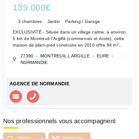
139 000€
3 chambres
Jardin
Parking / Garage
EXCLUSIVITÉ - Située dans un village calme, à environ
5 km de Montreuil-l'Argillé (commerces et école), cette
maison de plain-pied construite en 2010 offre 84 m²
habitables, implantée sur un terrain clos d'environ 1500
27390
MONTREUIL L ARGILLE
EURE
m².
NORMANDIE
Elle se compose d'u...
AGENCE DE NORMANDIE
Contacter l'agence
Appeler l’agence
Nos professionnels vous accompagnent