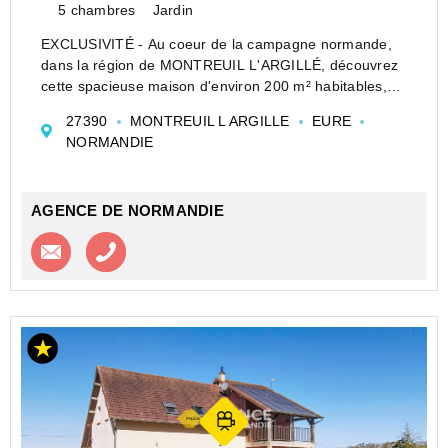
5 chambres
Jardin
EXCLUSIVITÉ - Au coeur de la campagne normande,
dans la région de MONTREUIL L'ARGILLÉ, découvrez
cette spacieuse maison d'environ 200 m² habitables,
située dans un environnement calme et verdoyant, à
27390
MONTREUIL L ARGILLE
EURE
seulement 150 km de Paris.
NORMANDIE
Cette maison familia...
AGENCE DE NORMANDIE
Contacter l'agence
Appeler l’agence