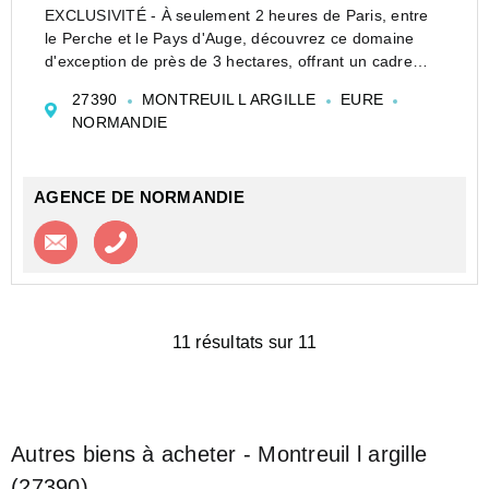
EXCLUSIVITÉ - À seulement 2 heures de Paris, entre
le Perche et le Pays d'Auge, découvrez ce domaine
d'exception de près de 3 hectares, offrant un cadre
naturel remarquable et un véritable potentiel pour le
27390
MONTREUIL L ARGILLE
EURE
développement d'une activité professio...
NORMANDIE
AGENCE DE NORMANDIE
Contacter l'agence
Appeler l’agence
11 résultats sur 11
Autres biens à acheter - Montreuil l argille
(27390)