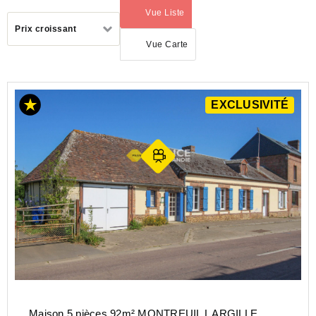
Vue Liste
(activé)
Trier
Prix croissant
par
Vue Carte
EXCLUSIVITÉ
ACHAT
MAISON
NORMANDIE
EURE
(27)
MONTREUIL
L ARGILLE
(27390)
Maison 5 pièces 92m² MONTREUIL L ARGILLE