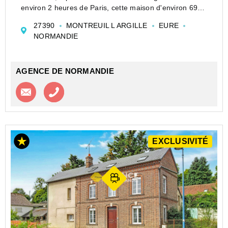
environ 2 heures de Paris, cette maison d'environ 69
m² habitables bénéficie d'un environnement calme et
27390
MONTREUIL L ARGILLE
EURE
d'un agréable terrain de 1615 m².
NORMANDIE
Ell...
AGENCE DE NORMANDIE
Contacter l'agence
Appeler l’agence
EXCLUSIVITÉ