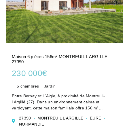
Maison 6 pièces 156m² MONTREUIL L ARGILLE
27390
230 000€
5 chambres
Jardin
Entre Bernay et L'Aigle, à proximité de Montreuil-
l'Argillé (27). Dans un environnement calme et
verdoyant, cette maison familiale offre 156 m²
habitables au coeur d'un terrain de 3461 m². Les
27390
MONTREUIL L ARGILLE
EURE
premiers commerces sont à 5 minutes et la gare avec
NORMANDIE
...