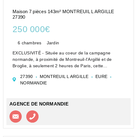
Maison 7 pièces 143m² MONTREUIL L ARGILLE
27390
250 000€
6 chambres
Jardin
EXCLUSIVITÉ - Située au coeur de la campagne
normande, à proximité de Montreuil-l'Argillé et de
Broglie, à seulement 2 heures de Paris, cette
authentique ancienne ferme à colombages d'environ
27390
MONTREUIL L ARGILLE
EURE
143 m² habitables séduira les amoureux des maisons
NORMANDIE
normand...
AGENCE DE NORMANDIE
Contacter l'agence
Appeler l’agence