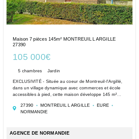
Maison 7 pièces 145m² MONTREUIL L ARGILLE
27390
105 000€
5 chambres
Jardin
EXCLUSIVITÉ - Située au coeur de Montreuil-l'Argillé,
dans un village dynamique avec commerces et école
accessibles à pied, cette maison développe 145 m²
habitables et bénéficie d'un jardin clos.Au rez-de-
27390
MONTREUIL L ARGILLE
EURE
chaussée, l'entrée dessert un séjour et ...
NORMANDIE
AGENCE DE NORMANDIE