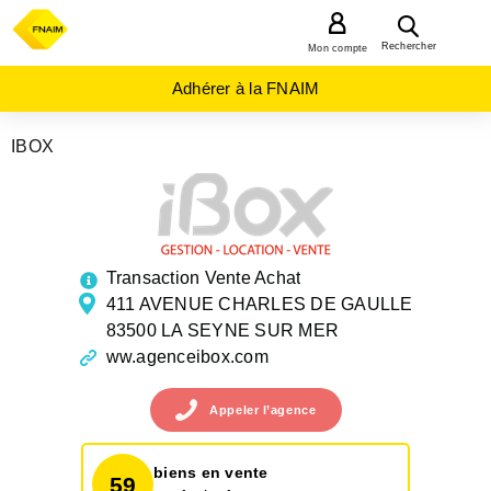
MENU
Rechercher
Mon compte
Adhérer à la FNAIM
IBOX
AGENCES
IMMOBILIÈRES
PROVENCE-
ALPES-
COTE-D-
AZUR
VAR
Transaction Vente Achat
LA
SEYNE
411 AVENUE CHARLES DE GAULLE
SUR
83500 LA SEYNE SUR MER
MER
ww.agenceibox.com
Appeler
l’agence
biens en vente
59