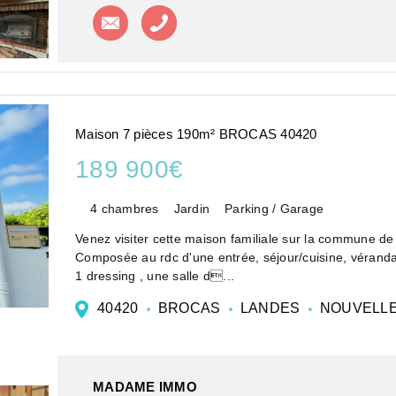
Contacter l'agence
Appeler l'agence
Maison 7 pièces 190m² BROCAS 40420
189 900€
4 chambres
Jardin
Parking / Garage
Venez visiter cette maison familiale sur la commune 
Composée au rdc d'une entrée, séjour/cuisine, véranda, 2 chambres, salle d'eau et cellier. A l'étage 2 chambres,
1 dressing , une salle d...
40420
BROCAS
LANDES
NOUVELLE
MADAME IMMO