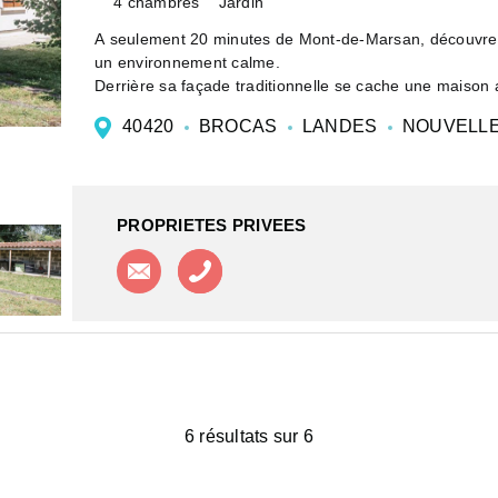
4 chambres
Jardin
A seulement 20 minutes de Mont-de-Marsan, découvrez 
un environnement calme.
Derrière sa façade traditionnelle se cache une maison 
quête d'es...
40420
BROCAS
LANDES
NOUVELLE
PROPRIETES PRIVEES
Contacter l'agence
Appeler l'agence
6 résultats sur 6