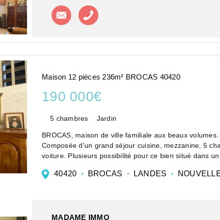
Contacter l'agence
Appeler l'agence
Maison 12 pièces 236m² BROCAS 40420
190 000€
5 chambres
Jardin
BROCAS, maison de ville familiale aux beaux volumes
Composée d'un grand séjour cuisine, mezzanine, 5 chambres, salle d'eau et salle de bain. Jardin clos et abri
voiture. Plusieurs possibilité pour ce bien situé dans u
...
40420
BROCAS
LANDES
NOUVELLE
MADAME IMMO