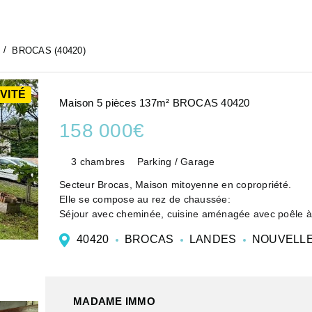
BROCAS (40420)
VITÉ
Maison 5 pièces 137m² BROCAS 40420
158 000€
3 chambres
Parking / Garage
Secteur Brocas, Maison mitoyenne en copropriété.
Elle se compose au rez de chaussée:
Séjour avec cheminée, cuisine aménagée avec poêle à 
et terrasse.
40420
BROCAS
LANDES
NOUVELLE
A l'étage : mezzanine, 2 chambres aux...
MADAME IMMO