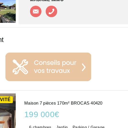
Contacter l'agence
Appeler l'agence
nt
VITÉ
Maison 7 pièces 170m² BROCAS 40420
199 000€
6 chambres
Jardin
Parking / Garage