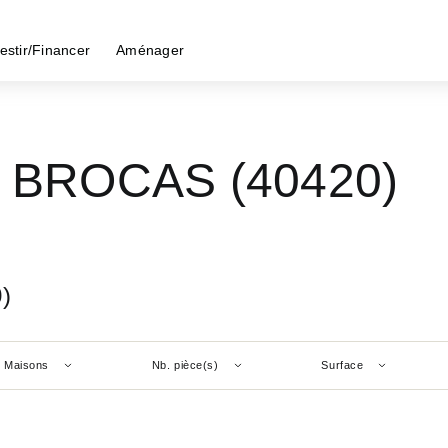
estir/Financer
Aménager
 - BROCAS (40420)
)
Maisons
Nb. pièce(s)
Surface