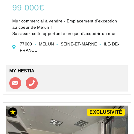
99 000€
Mur commercial à vendre - Emplacement d'exception
au coeur de Melun !
Saisissez cette opportunité unique d'acquérir un mur
commercial situé dans une rue piétonne très fréquenté
77000
MELUN
SEINE-ET-MARNE
ILE-DE-
du centre-ville de Melun. Profitez d'un emplacement
FRANCE
stratégique ...
MY HESTIA
Contacter l'agence
Appeler l’agence
EXCLUSIVITÉ