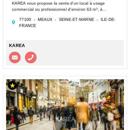
KAREA vous propose la vente d'un local à usage
commercial ou professionnel d'environ 63 m², à
proximité immédiate des commerces, services et
77100
MEAUX
SEINE-ET-MARNE
ILE-DE-
transports. Entièrement rénové, ce local se compose
FRANCE
d'u...
KAREA
Contacter l'agence
Appeler l’agence