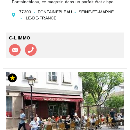
Fontainebleau, ce magasin dans un parfait état dispose
d'une surface de vente de 63m2 avec réserve et
77300
FONTAINEBLEAU
SEINE-ET-MARNE
toilette attenants de 17.50m2. Il dispose de vitrines
ILE-DE-FRANCE
anti-effrac...
C-L IMMO
Contacter l'agence
Appeler l’agence