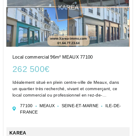
Local commercial 96m² MEAUX 77100
262 500€
Idéalement situé en plein centre-ville de Meaux, dans
un quartier très recherché, vivant et commerçant, ce
local commercial ou professionnel en rez-de-
chausséed e 96 m² proposé à la vente par KARÉA,
77100
MEAUX
SEINE-ET-MARNE
ILE-DE-
offre une excellente opportunité pour implanter ou
FRANCE
développe...
KAREA