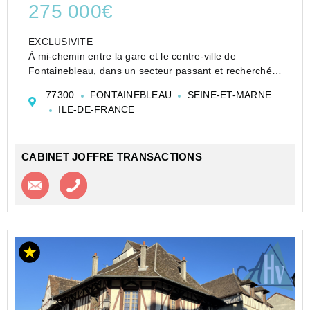
275 000€
EXCLUSIVITE
À mi-chemin entre la gare et le centre-ville de
Fontainebleau, dans un secteur passant et recherché.
Murs de commerce Fleuriste avec bail en cours.
77300
FONTAINEBLEAU
SEINE-ET-MARNE
Possibilité de rachat du fonds. Nous consulter.
ILE-DE-FRANCE
Beau local de 81 m2, réparti sur deux niv...
CABINET JOFFRE TRANSACTIONS
Contacter l'agence
Appeler l’agence