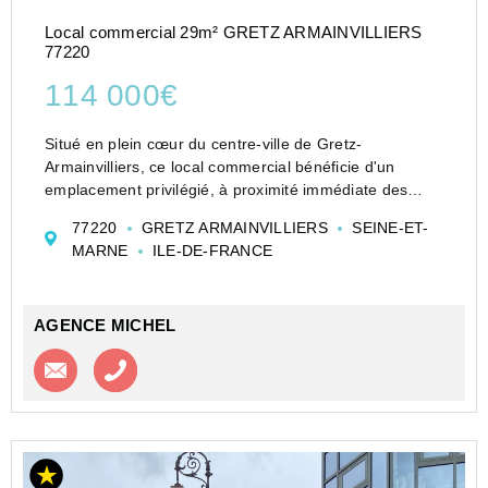
Local commercial 29m² GRETZ ARMAINVILLIERS
77220
114 000€
Situé en plein cœur du centre-ville de Gretz-
Armainvilliers, ce local commercial bénéficie d'un
emplacement privilégié, à proximité immédiate des
transports, des écoles et de tous les commerces.
77220
GRETZ ARMAINVILLIERS
SEINE-ET-
Au sein d'une copropriété sécurisée et parfaitement...
MARNE
ILE-DE-FRANCE
AGENCE MICHEL
Contacter l'agence
Appeler l’agence