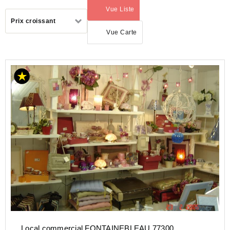
Vue Liste
(activé)
Trier
Prix croissant
par
Vue Carte
ACHAT
LOCAL
COMMERCIAL
ILE-
DE-
FRANCE
SEINE-
ET-
MARNE
(77)
Local commercial FONTAINEBLEAU 77300