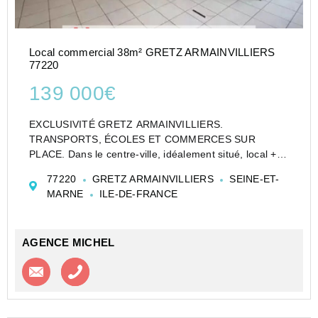
Local commercial 38m² GRETZ ARMAINVILLIERS
77220
139 000€
EXCLUSIVITÉ GRETZ ARMAINVILLIERS.
TRANSPORTS, ÉCOLES ET COMMERCES SUR
PLACE. Dans le centre-ville, idéalement situé, local +
LICENCE 4. Le local comprend : un espace bar-
77220
GRETZ ARMAINVILLIERS
SEINE-ET-
réception et des sanitaires. chauffage électrique
MARNE
ILE-DE-FRANCE
individuel. Grande vitrine avec rideaux ...
AGENCE MICHEL
Contacter l'agence
Appeler l’agence