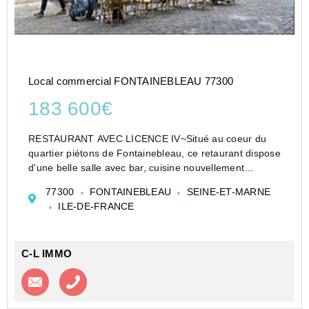
Local commercial FONTAINEBLEAU 77300
183 600€
RESTAURANT AVEC LICENCE IV~Situé au coeur du
quartier piétons de Fontainebleau, ce retaurant dispose
d'une belle salle avec bar, cuisine nouvellement
équipée, terrasse extérieur et cave. loyer 1615?/mois
77300
FONTAINEBLEAU
SEINE-ET-MARNE
charges 100?/mois (photos non contractuelles)
ILE-DE-FRANCE
C-L IMMO
Contacter l'agence
Appeler l’agence