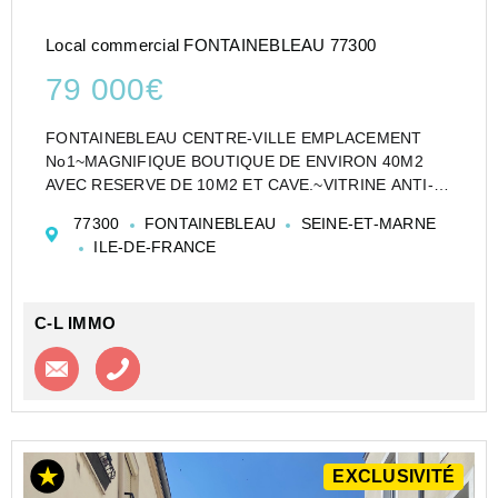
Local commercial FONTAINEBLEAU 77300
79 000€
FONTAINEBLEAU CENTRE-VILLE EMPLACEMENT
No1~MAGNIFIQUE BOUTIQUE DE ENVIRON 40M2
AVEC RESERVE DE 10M2 ET CAVE.~VITRINE ANTI-
EFFRACTION, AUCUN TRAVAUX A PREVOIR.~LOYER
77300
FONTAINEBLEAU
SEINE-ET-MARNE
1643 TTC / MOIS.
ILE-DE-FRANCE
C-L IMMO
Contacter l'agence
Appeler l’agence
EXCLUSIVITÉ