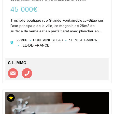
45 000€
Très jolie boutique rue Grande Fontainebleau~Situé sur
l'axe principale de la ville, ce magasin de 28m2 de
surface de vente est en parfait état avec plancher en
bois massif. Un 1er étage aménagé avec WC et lavabo
77300
FONTAINEBLEAU
SEINE-ET-MARNE
de 25m2, un 2ème étage à aménager. Loyer d...
ILE-DE-FRANCE
C-L IMMO
Contacter l'agence
Appeler l’agence