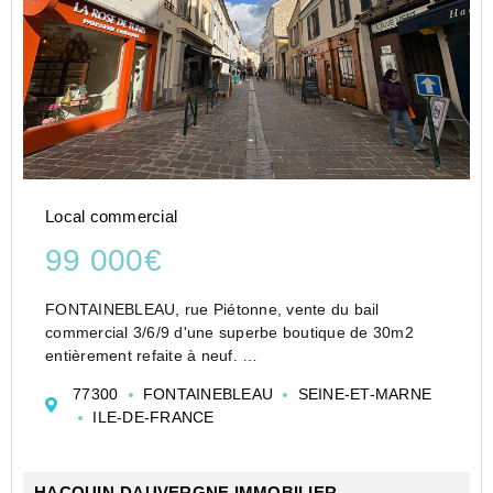
Local commercial
99 000€
FONTAINEBLEAU, rue Piétonne, vente du bail
commercial 3/6/9 d'une superbe boutique de 30m2
entièrement refaite à neuf.
Le droit au bail est de 99000 euros, la fin de bail est
77300
FONTAINEBLEAU
SEINE-ET-MARNE
prévue le 27 février 2027. L'emplacement est idéal !!
ILE-DE-FRANCE
Partie récept...
HACQUIN-DAUVERGNE IMMOBILIER