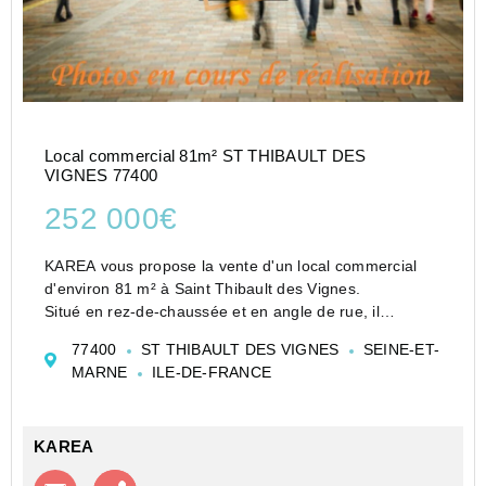
Local commercial 81m² ST THIBAULT DES
VIGNES 77400
252 000€
KAREA vous propose la vente d'un local commercial
d'environ 81 m² à Saint Thibault des Vignes.
Situé en rez-de-chaussée et en angle de rue, il
bénéficie d'une belle vitrine offrant une excellente
77400
ST THIBAULT DES VIGNES
SEINE-ET-
visibilité.
MARNE
ILE-DE-FRANCE
Emplacement recherché à prox...
KAREA
Contacter l'agence
Appeler l’agence