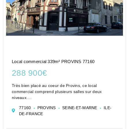
Local commercial 339m² PROVINS 77160
288 900€
Très bien placé au coeur de Provins, ce local
commercial comprend plusieurs salles sur deux
niveaux.
Au rez-de-chaussée : entrée sur dégagement, cuisine
77160
PROVINS
SEINE-ET-MARNE
ILE-
et arrière-cuisine, salle de restaurant et sanitaires
DE-FRANCE
A l'étage : palier, salle de réception d...