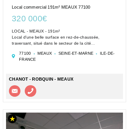
Local commercial 191m² MEAUX 77100
320 000€
LOCAL - MEAUX - 191m²
Local d'une belle surface en rez-de-chaussée,
traversant, situé dans le secteur de la cité
administrative de Meaux sur une rue passante et
77100
MEAUX
SEINE-ET-MARNE
ILE-DE-
bordée de nombreuses places de stationnements.
FRANCE
Actuellement l'epace est divisé en B...
CHANOT - ROBQUIN - MEAUX
Contacter l'agence
Appeler l’agence