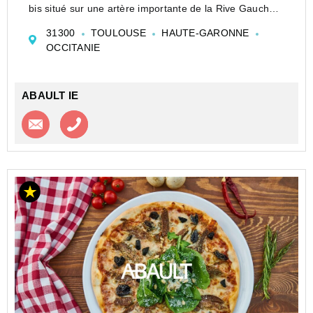
bis situé sur une artère importante de la Rive Gauche
de Toulouse.Repris en 2022 , chiffre d'affaires en
31300
TOULOUSE
HAUTE-GARONNE
progression, important travaux fait à la...
OCCITANIE
ABAULT IE
Contacter l'agence
Appeler l’agence