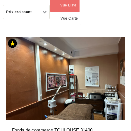
Vue Liste
(activé)
Trier
Prix croissant
par
Vue Carte
OCCITANIE
HAUTE-
GARONNE
(31)
TOULOUSE
(31100)
Fonds de commerce TOULOUSE 31400