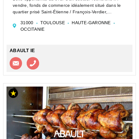
vendre, fonds de commerce idéalement situé dans le
quartier prisé Saint-Étienne / François-Verdier,
bénéficiant d'un environnement dynamique et d'une
31000
TOULOUSE
HAUTE-GARONNE
clientèle de quartier, de bureaux et de pas...
OCCITANIE
ABAULT IE
Contacter l'agence
Appeler l’agence