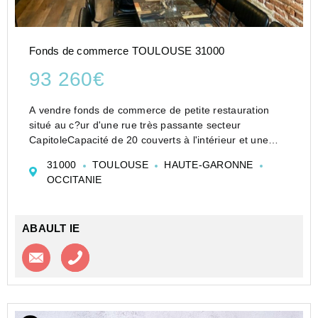
Fonds de commerce TOULOUSE 31000
93 260€
A vendre fonds de commerce de petite restauration
situé au c?ur d'une rue très passante secteur
CapitoleCapacité de 20 couverts à l'intérieur et une
terrasse de 16 places.Local avec du cachet d'environ
31000
TOULOUSE
HAUTE-GARONNE
30m² en RDC et un sous sol d'environ 2...
OCCITANIE
ABAULT IE
Contacter l'agence
Appeler l’agence