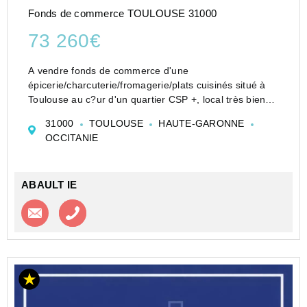
Fonds de commerce TOULOUSE 31000
73 260€
A vendre fonds de commerce d'une
épicerie/charcuterie/fromagerie/plats cuisinés situé à
Toulouse au c?ur d'un quartier CSP +, local très bien
équipé et fonctionnel d'environ 30m², l'ensemble est en
31000
TOULOUSE
HAUTE-GARONNE
très bon état, aucuns travaux à prévoir, m...
OCCITANIE
ABAULT IE
Contacter l'agence
Appeler l’agence