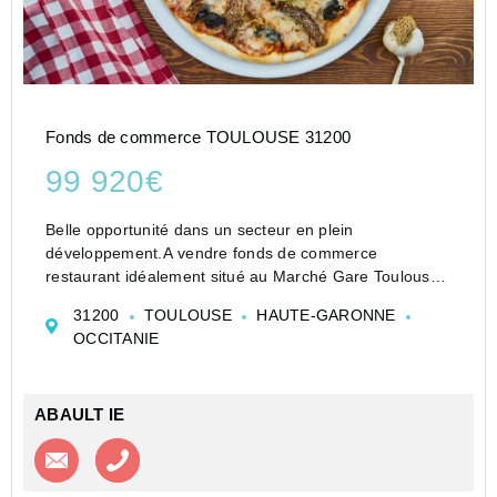
Fonds de commerce TOULOUSE 31200
99 920€
Belle opportunité dans un secteur en plein
développement.A vendre fonds de commerce
restaurant idéalement situé au Marché Gare Toulouse,
au c?ur d'une zone dynamique regroupant entreprises,
31200
TOULOUSE
HAUTE-GARONNE
plateformes logistiques, bureaux et pôles d'activités. Le
OCCITANIE
se...
ABAULT IE
Contacter l'agence
Appeler l’agence