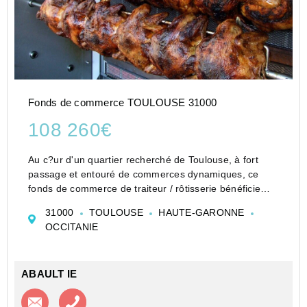
Fonds de commerce TOULOUSE 31000
108 260€
Au c?ur d'un quartier recherché de Toulouse, à fort
passage et entouré de commerces dynamiques, ce
fonds de commerce de traiteur / rôtisserie bénéficie
d'un environnement premium : clientèle de quartier
31000
TOULOUSE
HAUTE-GARONNE
fidèle, actifs le midi, pouvoir d'achat co...
OCCITANIE
ABAULT IE
Contacter l'agence
Appeler l’agence