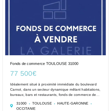
Fonds de commerce TOULOUSE 31000
77 500€
Idéalement situé à proximité immédiate du boulevard
Carnot, dans un secteur dynamique mêlant habitations,
bureaux, bars et restaurants, fonds de commerce de
restauration rapide / snack à céder.
31000
TOULOUSE
HAUTE-GARONNE
Le local développe une surface d’environ 40 m² et
OCCITANIE
bénéficie d’...