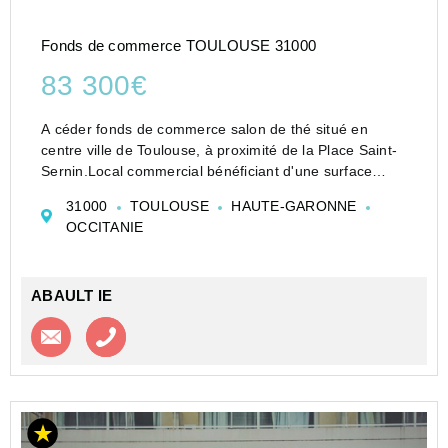
Fonds de commerce TOULOUSE 31000
83 300€
A céder fonds de commerce salon de thé situé en
centre ville de Toulouse, à proximité de la Place Saint-
Sernin.Local commercial bénéficiant d'une surface
d'environ 62m², accueillant environ 30 places, ainsi
31000
TOULOUSE
HAUTE-GARONNE
qu'une terrasse.Bail commercial en cou...
OCCITANIE
ABAULT IE
Contacter l'agence
Appeler l’agence