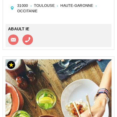
toulousain, ce fonds de commerce bénéficie d'un
31000
TOULOUSE
HAUTE-GARONNE
emplacement exceptionnel, à fort passage piéton et
OCCITANIE
entouré de c...
ABAULT IE
Contacter l'agence
Appeler l’agence