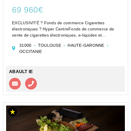
69 960€
EXCLUSIVITÉ ? Fonds de commerce Cigarettes
électroniques ? Hyper CentreFonds de commerce de
vente de cigarettes électroniques, e-liquides et
accessoires idéalement situé en emplacement n°1 en
31000
TOULOUSE
HAUTE-GARONNE
hyper centre-ville à Toulouse.L'Agence ABAULT vous
OCCITANIE
propose cett...
ABAULT IE
Contacter l'agence
Appeler l’agence