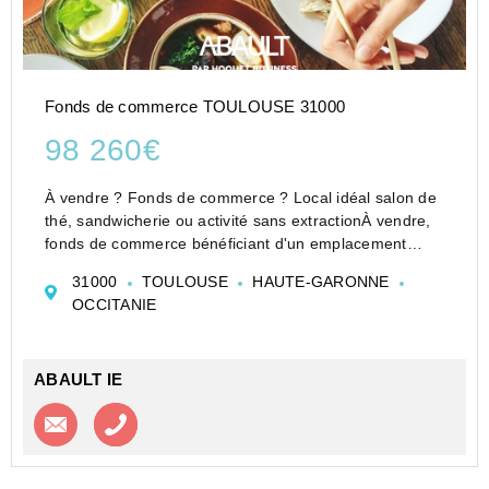
Fonds de commerce TOULOUSE 31000
98 260€
À vendre ? Fonds de commerce ? Local idéal salon de
thé, sandwicherie ou activité sans extractionÀ vendre,
fonds de commerce bénéficiant d'un emplacement
attractif, idéal pour un salon de thé, une sandwicherie,
31000
TOULOUSE
HAUTE-GARONNE
une petite restauration, une épicerie fine o...
OCCITANIE
ABAULT IE
Contacter l'agence
Appeler l’agence