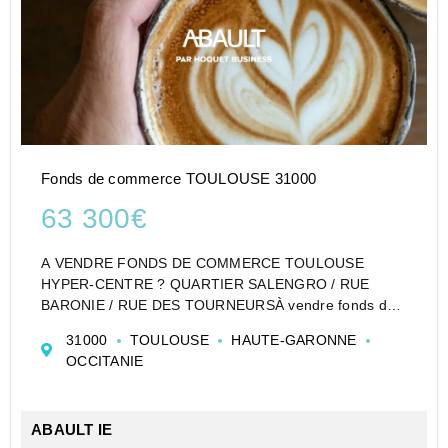
Fonds de commerce TOULOUSE 31000
63 300€
A VENDRE FONDS DE COMMERCE TOULOUSE
HYPER-CENTRE ? QUARTIER SALENGRO / RUE
BARONIE / RUE DES TOURNEURSÀ vendre fonds de
commerce de salon de thé ? sandwicherie idéalement
31000
TOULOUSE
HAUTE-GARONNE
situé dans l'un des secteurs les plus commerçants et
OCCITANIE
fréquentés du centre-ville de T...
ABAULT IE