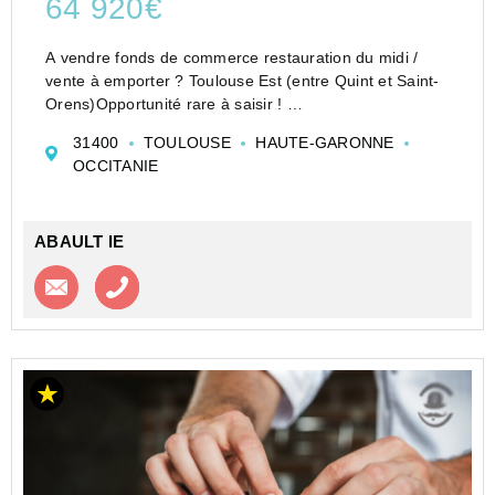
64 920€
A vendre fonds de commerce restauration du midi /
vente à emporter ? Toulouse Est (entre Quint et Saint-
Orens)Opportunité rare à saisir !
Situé dans un secteur dynamique de Toulouse Est,
31400
TOULOUSE
HAUTE-GARONNE
entre Quint-Fonsegrives et Saint-Orens, ce fonds de
OCCITANIE
commerce de rest...
ABAULT IE
Contacter l'agence
Appeler l’agence