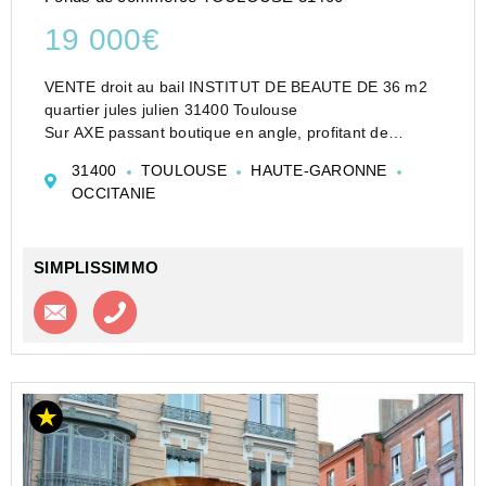
19 000€
VENTE droit au bail INSTITUT DE BEAUTE DE 36 m2
quartier jules julien 31400 Toulouse
Sur AXE passant boutique en angle, profitant de
nombreux stationnements publics ainsi que de tous les
31400
TOULOUSE
HAUTE-GARONNE
transports en commun et du Métro Jules Julien Le local
OCCITANIE
dispose d...
SIMPLISSIMMO
Contacter l'agence
Appeler l’agence