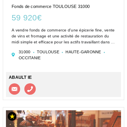
Fonds de commerce TOULOUSE 31000
59 920€
A vendre fonds de commerce d'une épicerie fine, vente
de vins et fromage et une activité de restauration du
midi simple et efficace pour les actifs travaillant dans la
zone générant 20/25 couverts.Exploité par un gérant
31000
TOULOUSE
HAUTE-GARONNE
tout seul, local situé à l'EST...
OCCITANIE
ABAULT IE
Contacter l'agence
Appeler l’agence