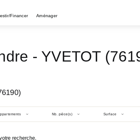
estir/Financer
Aménager
ndre - YVETOT (761
76190)
ppartements
Nb. pièce(s)
Surface
votre recherche.