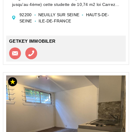
jusqu'au 4ème) cette studette de 10,74 m2 loi Carrez
offre une pièce de vie très lumineuse et calme ainsi
92200
NEUILLY SUR SEINE
HAUTS-DE-
qu'une salle de douche.
SEINE
ILE-DE-FRANCE
(WC sur la pal...
GETKEY IMMOBILER
Contacter l'agence
Appeler l’agence