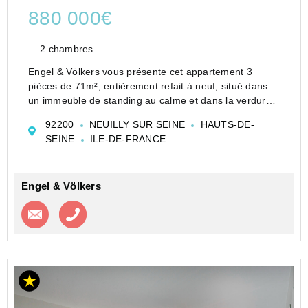
880 000€
2 chambres
Engel & Völkers vous présente cet appartement 3
pièces de 71m², entièrement refait à neuf, situé dans
un immeuble de standing au calme et dans la verdure.
Il se compose d'un grand séjour donnant sur un jardin,
92200
NEUILLY SUR SEINE
HAUTS-DE-
d'une cuisine américaine, de deu...
SEINE
ILE-DE-FRANCE
Engel & Völkers
Contacter l'agence
Appeler l’agence