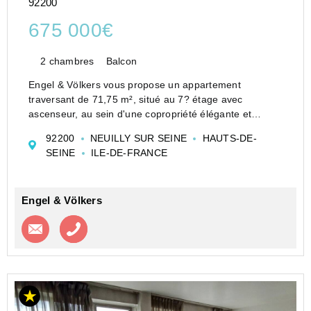
92200
675 000€
2 chambres
Balcon
Engel & Völkers vous propose un appartement
traversant de 71,75 m², situé au 7? étage avec
ascenseur, au sein d'une copropriété élégante et
sécurisée, au coeur du quartier recherché des Sablons
92200
NEUILLY SUR SEINE
HAUTS-DE-
à Neuilly-sur-Seine.
SEINE
ILE-DE-FRANCE
Disposition et atouts
Cet ap...
Engel & Völkers
Contacter l'agence
Appeler l’agence