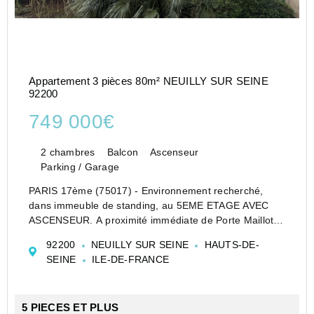
Appartement 3 pièces 80m² NEUILLY SUR SEINE
92200
749 000€
2 chambres
Balcon
Ascenseur
Parking / Garage
PARIS 17ème (75017) - Environnement recherché,
dans immeuble de standing, au 5EME ETAGE AVEC
ASCENSEUR. A proximité immédiate de Porte Maillot et
à la frontière de Neuilly-sur-Seine, cet appartement de
92200
NEUILLY SUR SEINE
HAUTS-DE-
près de 75 m2 (73,35 m² carrez + 3 balcons) séduit
SEINE
ILE-DE-FRANCE
immédia...
5 PIECES ET PLUS