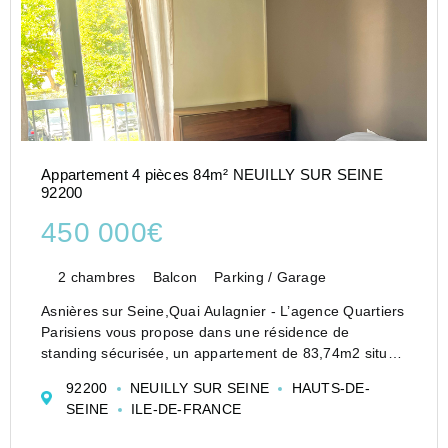
Appartement 4 pièces 84m² NEUILLY SUR SEINE
92200
450 000€
2 chambres
Balcon
Parking / Garage
Asnières sur Seine,Quai Aulagnier - L’agence Quartiers
Parisiens vous propose dans une résidence de
standing sécurisée, un appartement de 83,74m2 situé
au 1er étage avec ascenseur. Ce dernier se compose
92200
NEUILLY SUR SEINE
HAUTS-DE-
d’une entrée, d’un double séjour ouvrant sur un large
SEINE
ILE-DE-FRANCE
bal...