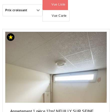
Vue Liste
(activé)
Trier
Prix croissant
par
Vue Carte
ACHAT
APPARTEMENT
ILE-
DE-
FRANCE
HAUTS-
DE-
SEINE
(92)
NEUILLY
SUR
SEINE
(92200)
Appartement 1 pièce 12m² NEUILLY SUR SEINE