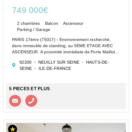
749 000€
2 chambres
Balcon
Ascenseur
Parking / Garage
PARIS 17ème (75017) - Environnement recherché,
dans immeuble de standing, au 5EME ETAGE AVEC
ASCENSEUR. A proximité immédiate de Porte Maillot et
à la frontière de Neuilly-sur-Seine, cet appartement de
92200
NEUILLY SUR SEINE
HAUTS-DE-
près de 75 m2 (73,35 m² carrez + 3 balcons) séduit
SEINE
ILE-DE-FRANCE
immédia...
5 PIECES ET PLUS
Contacter l'agence
Appeler l’agence