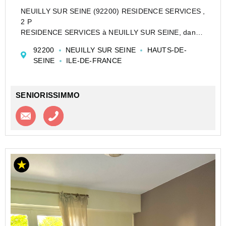
NEUILLY SUR SEINE (92200) RESIDENCE SERVICES ,
2 P
RESIDENCE SERVICES à NEUILLY SUR SEINE, dans
une résidence avec services de grand standing, situé
92200
NEUILLY SUR SEINE
HAUTS-DE-
au coeur de NEUILLY, proche de l'hôtel de Ville, en
SEINE
ILE-DE-FRANCE
étage bas, adorable deux pièces de 39 m² en bon...
SENIORISSIMMO
Contacter l'agence
Appeler l’agence