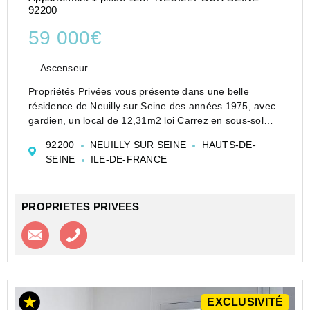
92200
59 000€
Ascenseur
Propriétés Privées vous présente dans une belle
résidence de Neuilly sur Seine des années 1975, avec
gardien, un local de 12,31m2 loi Carrez en sous-sol
avec accès facile avec douche, sanitaire et kitchenette
92200
NEUILLY SUR SEINE
HAUTS-DE-
. Ce local peut servir d'entrepôt ou de bureau...
SEINE
ILE-DE-FRANCE
PROPRIETES PRIVEES
Contacter l'agence
Appeler l’agence
EXCLUSIVITÉ