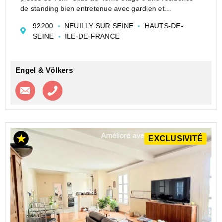
de standing bien entretenue avec gardien et
ascenseur.
92200
NEUILLY SUR SEINE
HAUTS-DE-
Il se compose d'une entrée, d'un séjour, d'une cuisine
SEINE
ILE-DE-FRANCE
aménagée séparée, de ...
Engel & Völkers
Contacter l'agence
Appeler l’agence
EXCLUSIVITÉ