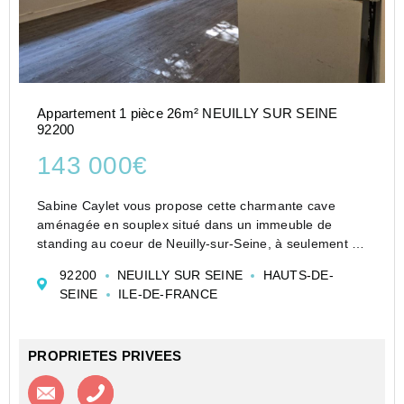
Appartement 1 pièce 26m² NEUILLY SUR SEINE
92200
143 000€
Sabine Caylet vous propose cette charmante cave
aménagée en souplex situé dans un immeuble de
standing au coeur de Neuilly-sur-Seine, à seulement 4
minutes à pied du métro Pont de Neuilly et à proximité
92200
NEUILLY SUR SEINE
HAUTS-DE-
de l'Esplanade de La Défense et du Jardin d'Acc...
SEINE
ILE-DE-FRANCE
PROPRIETES PRIVEES
Contacter l'agence
Appeler l’agence