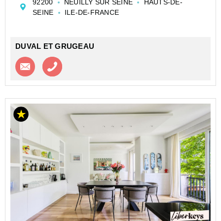
92200
NEUILLY SUR SEINE
HAUTS-DE-
1er étage avec ascenseur d'un immeuble de standing
SEINE
ILE-DE-FRANCE
ave...
DUVAL ET GRUGEAU
Contacter l'agence
Appeler l’agence