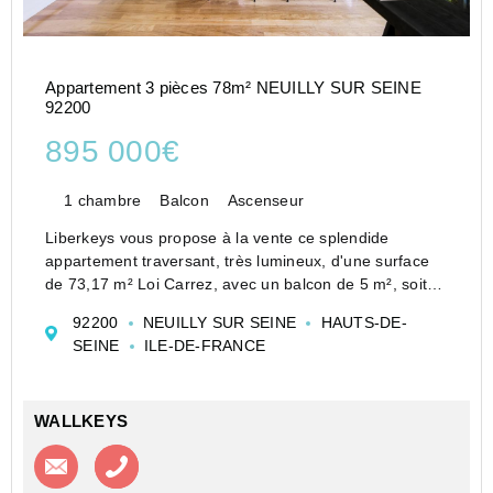
Appartement 3 pièces 78m² NEUILLY SUR SEINE
92200
895 000€
1 chambre
Balcon
Ascenseur
Liberkeys vous propose à la vente ce splendide
appartement traversant, très lumineux, d'une surface
de 73,17 m² Loi Carrez, avec un balcon de 5 m², soit
une surface pondérée de 75 m², idéalement situé au
92200
NEUILLY SUR SEINE
HAUTS-DE-
coeur du du Village Chezy, sectorisation Pasteur, à...
SEINE
ILE-DE-FRANCE
WALLKEYS
Contacter l'agence
Appeler l’agence