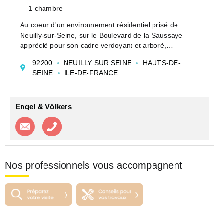
1 chambre
Au coeur d'un environnement résidentiel prisé de
Neuilly-sur-Seine, sur le Boulevard de la Saussaye
apprécié pour son cadre verdoyant et arboré,
découvrez ce studio entièrement rénové de 14,76 m²
92200
NEUILLY SUR SEINE
HAUTS-DE-
loi Carrez, situé au 1er étage avec ascenseur d'une
SEINE
ILE-DE-FRANCE
co...
Engel & Völkers
Contacter l'agence
Appeler l’agence
Nos professionnels vous accompagnent