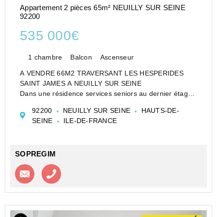
Appartement 2 pièces 65m² NEUILLY SUR SEINE
92200
535 000€
1 chambre
Balcon
Ascenseur
A VENDRE 66M2 TRAVERSANT LES HESPERIDES
SAINT JAMES A NEUILLY SUR SEINE
Dans une résidence services seniors au dernier étage
de la résidence, bel appartement de deux pièces
92200
NEUILLY SUR SEINE
HAUTS-DE-
principales, anciennement trois pièces. Il comprend
SEINE
ILE-DE-FRANCE
une entrée, un salon, une chamb...
SOPREGIM
Contacter l'agence
Appeler l’agence