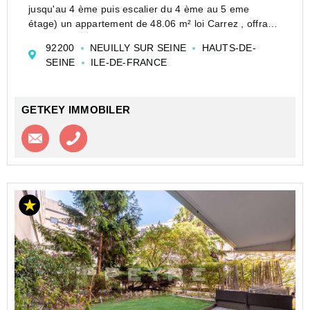
jusqu'au 4 ème puis escalier du 4 ème au 5 eme
étage) un appartement de 48.06 m² loi Carrez , offrant
une entrée avec cuisine, un vaste séjour climatisé sous
92200
NEUILLY SUR SEINE
HAUTS-DE-
une magnifique verrière d'atelier récemme...
SEINE
ILE-DE-FRANCE
GETKEY IMMOBILER
Contacter l'agence
Appeler l’agence